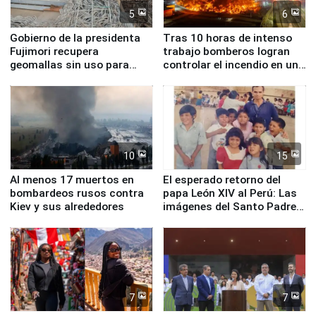
5
6
Gobierno de la presidenta
Tras 10 horas de intenso
Fujimori recupera
trabajo bomberos logran
geomallas sin uso para
controlar el incendio en una
proteger Santa Eulalia ante
planta química de Santiago
Fenómeno El Niño
de Chile
10
15
Al menos 17 muertos en
El esperado retorno del
bombardeos rusos contra
papa León XIV al Perú: Las
Kiev y sus alrededores
imágenes del Santo Padre
en su labor pastoral en
nuestro país
7
7