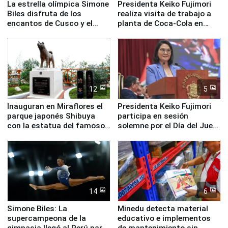
La estrella olímpica Simone
Presidenta Keiko Fujimori
Biles disfruta de los
realiza visita de trabajo a
encantos de Cusco y el
planta de Coca-Cola en
Valle Sagrado
Pucusana
12
5
Inauguran en Miraflores el
Presidenta Keiko Fujimori
parque japonés Shibuya
participa en sesión
con la estatua del famoso
solemne por el Día del Juez
perro Hachiko
y la Jueza
14
6
Simone Biles: La
Minedu detecta material
supercampeona de la
educativo e implementos
gimnasia llegó al Perú para
de mantenimiento sin