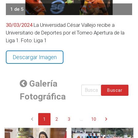
1 de 5
30/03/2024
La Universidad César Vallejo recibe a
Universitario de Deportes por el Torneo Apertura de la
Liga 1. Foto: Liga 1
Descargar Imagen
Galería
Buscar
Fotográfica
chevron_left
chevron_right
1
2
3
...
10