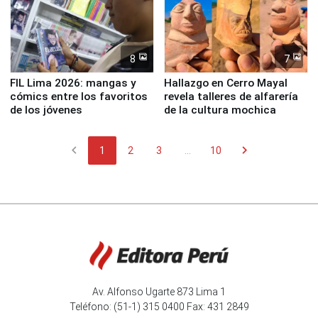
8
7
FIL Lima 2026: mangas y
Hallazgo en Cerro Mayal
cómics entre los favoritos
revela talleres de alfarería
de los jóvenes
de la cultura mochica
chevron_left
chevron_right
1
2
3
...
10
Av. Alfonso Ugarte 873 Lima 1
Teléfono: (51-1) 315 0400 Fax: 431 2849