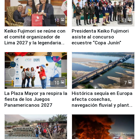
10
11
Keiko Fujimori se reúne con
Presidenta Keiko Fujimori
el comité organizador de
asiste al concurso
Lima 2027 y la legendaria
ecuestre “Copa Junín”
Simone Biles
10
7
La Plaza Mayor ya respira la
Histórica sequía en Europa
fiesta de los Juegos
afecta cosechas,
Panamericanos 2027
navegación fluvial y plantas
nucleares