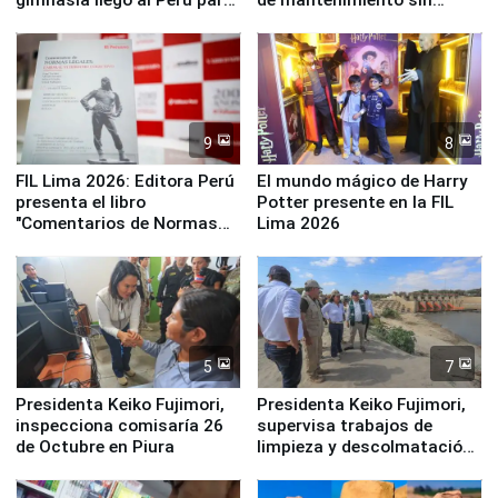
empezar cuenta regresiva a
distribuir en almacenes de
Panamericanos Lima 2027
la UGEL 2
9
8
FIL Lima 2026: Editora Perú
El mundo mágico de Harry
presenta el libro
Potter presente en la FIL
"Comentarios de Normas
Lima 2026
Legales: Laboral Vl .
Derecho Colectivo"
5
7
Presidenta Keiko Fujimori,
Presidenta Keiko Fujimori,
inspecciona comisaría 26
supervisa trabajos de
de Octubre en Piura
limpieza y descolmatación
en río Piura