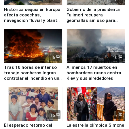
Histórica sequía en Europa
Gobierno de la presidenta
afecta cosechas,
Fujimori recupera
navegación fluvial y plantas
geomallas sin uso para
nucleares
proteger Santa Eulalia ante
Fenómeno El Niño
6
10
Tras 10 horas de intenso
Al menos 17 muertos en
trabajo bomberos logran
bombardeos rusos contra
controlar el incendio en una
Kiev y sus alrededores
planta química de Santiago
de Chile
15
7
El esperado retorno del
La estrella olímpica Simone