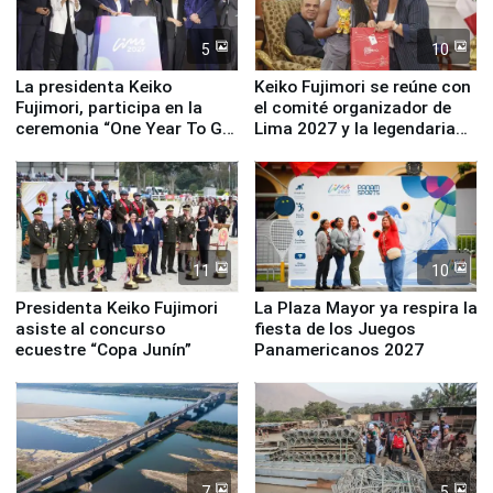
5
10
La presidenta Keiko
Keiko Fujimori se reúne con
Fujimori, participa en la
el comité organizador de
ceremonia “One Year To Go
Lima 2027 y la legendaria
de Lima 2027”
Simone Biles
11
10
Presidenta Keiko Fujimori
La Plaza Mayor ya respira la
asiste al concurso
fiesta de los Juegos
ecuestre “Copa Junín”
Panamericanos 2027
7
5