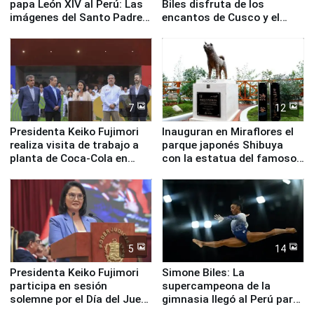
papa León XIV al Perú: Las
Biles disfruta de los
imágenes del Santo Padre
encantos de Cusco y el
en su labor pastoral en
Valle Sagrado
nuestro país
7
12
Presidenta Keiko Fujimori
Inauguran en Miraflores el
realiza visita de trabajo a
parque japonés Shibuya
planta de Coca-Cola en
con la estatua del famoso
Pucusana
perro Hachiko
5
14
Presidenta Keiko Fujimori
Simone Biles: La
participa en sesión
supercampeona de la
solemne por el Día del Juez
gimnasia llegó al Perú para
y la Jueza
empezar cuenta regresiva a