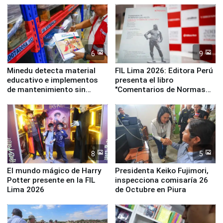
Panamericanos Lima 2027
6
9
Minedu detecta material
FIL Lima 2026: Editora Perú
educativo e implementos
presenta el libro
de mantenimiento sin
"Comentarios de Normas
distribuir en almacenes de
Legales: Laboral Vl .
la UGEL 2
Derecho Colectivo"
8
5
El mundo mágico de Harry
Presidenta Keiko Fujimori,
Potter presente en la FIL
inspecciona comisaría 26
Lima 2026
de Octubre en Piura