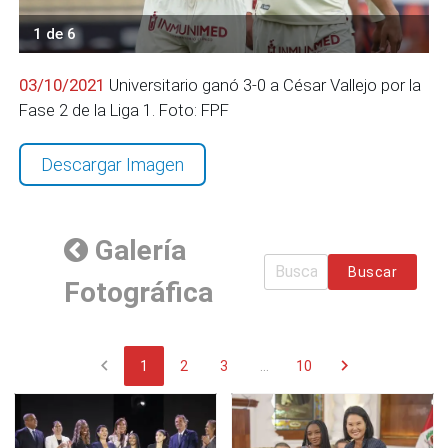
1 de 6
03/10/2021
Universitario ganó 3-0 a César Vallejo por la
Fase 2 de la Liga 1. Foto: FPF
Descargar Imagen
Galería
Buscar
Fotográfica
chevron_left
chevron_right
1
2
3
...
10