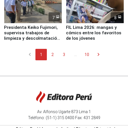
7
8
Presidenta Keiko Fujimori,
FIL Lima 2026: mangas y
supervisa trabajos de
cómics entre los favoritos
limpieza y descolmatación
de los jóvenes
en río Piura
chevron_left
chevron_right
1
2
3
...
10
Av. Alfonso Ugarte 873 Lima 1
Teléfono: (51-1) 315 0400 Fax: 431 2849