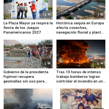
10
7
La Plaza Mayor ya respira la
Histórica sequía en Europa
fiesta de los Juegos
afecta cosechas,
Panamericanos 2027
navegación fluvial y plantas
nucleares
5
6
Gobierno de la presidenta
Tras 10 horas de intenso
Fujimori recupera
trabajo bomberos logran
geomallas sin uso para
controlar el incendio en una
proteger Santa Eulalia ante
planta química de Santiago
Fenómeno El Niño
de Chile