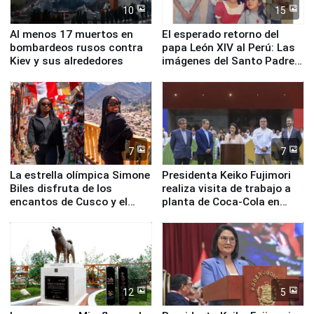
10
15
Al menos 17 muertos en
El esperado retorno del
bombardeos rusos contra
papa León XIV al Perú: Las
Kiev y sus alrededores
imágenes del Santo Padre
en su labor pastoral en
nuestro país
7
7
La estrella olímpica Simone
Presidenta Keiko Fujimori
Biles disfruta de los
realiza visita de trabajo a
encantos de Cusco y el
planta de Coca-Cola en
Valle Sagrado
Pucusana
12
5