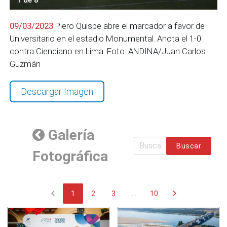
09/03/2023
Piero Quispe abre el marcador a favor de
Universitario en el estadio Monumental. Anota el 1-0
contra Cienciano en Lima. Foto: ANDINA/Juan Carlos
Guzmán
Descargar Imagen
Galería
Buscar
Fotográfica
chevron_left
chevron_right
1
2
3
...
10