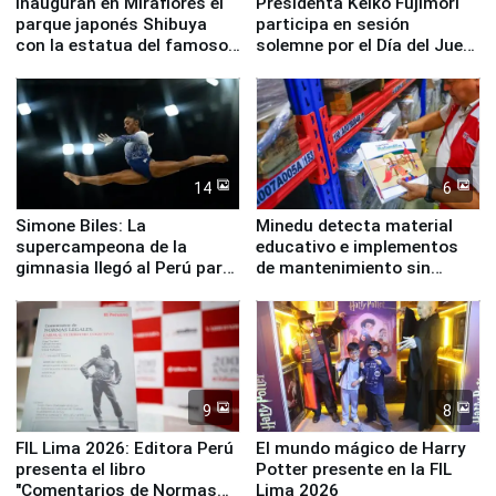
Inauguran en Miraflores el
Presidenta Keiko Fujimori
parque japonés Shibuya
participa en sesión
con la estatua del famoso
solemne por el Día del Juez
perro Hachiko
y la Jueza
14
6
Simone Biles: La
Minedu detecta material
supercampeona de la
educativo e implementos
gimnasia llegó al Perú para
de mantenimiento sin
empezar cuenta regresiva a
distribuir en almacenes de
Panamericanos Lima 2027
la UGEL 2
9
8
FIL Lima 2026: Editora Perú
El mundo mágico de Harry
presenta el libro
Potter presente en la FIL
"Comentarios de Normas
Lima 2026