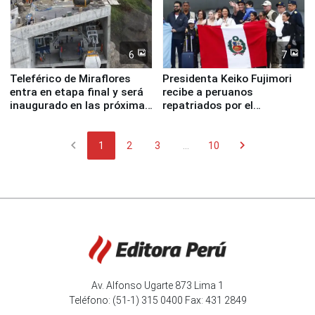
6
7
Teleférico de Miraflores
Presidenta Keiko Fujimori
entra en etapa final y será
recibe a peruanos
inaugurado en las próximas
repatriados por el
semanas
terremoto en Venezuela
chevron_left
chevron_right
1
2
3
...
10
Av. Alfonso Ugarte 873 Lima 1
Teléfono: (51-1) 315 0400 Fax: 431 2849