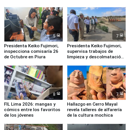
Legales: Laboral Vl .
Derecho Colectivo"
5
7
Presidenta Keiko Fujimori,
Presidenta Keiko Fujimori,
inspecciona comisaría 26
supervisa trabajos de
de Octubre en Piura
limpieza y descolmatación
en río Piura
8
7
FIL Lima 2026: mangas y
Hallazgo en Cerro Mayal
cómics entre los favoritos
revela talleres de alfarería
de los jóvenes
de la cultura mochica