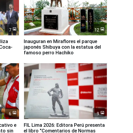
7
12
liza
Inauguran en Miraflores el parque
 Coca-
japonés Shibuya con la estatua del
famoso perro Hachiko
6
9
cativo e
FIL Lima 2026: Editora Perú presenta
to sin
el libro "Comentarios de Normas