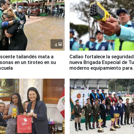
4
scente tailandés mata a
Callao fortalece la segurida
rsonas en un tiroteo en su
nueva Brigada Especial de T
scuela
moderno equipamiento para
Serenazgo
10