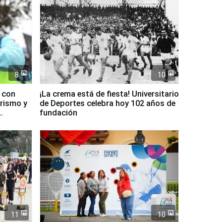
8
10
d con
¡La crema está de fiesta! Universitario
urismo y
de Deportes celebra hoy 102 años de
fundación
11
10