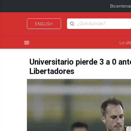
Bicentenar
ENGLISH
menu
Lo úl
Universitario pierde 3 a 0 an
Libertadores