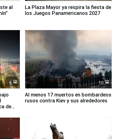
ste al
La Plaza Mayor ya respira la fiesta de
nín”
los Juegos Panamericanos 2027
6
10
bajo
Al menos 17 muertos en bombardeos
l
rusos contra Kiev y sus alrededores
ca de