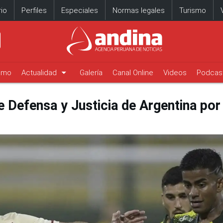
io
Perfiles
Especiales
Normas legales
Turismo
arrow_drop_down
timo
Actualidad
Galería
Canal Online
Videos
Podcas
te Defensa y Justicia de Argentina por