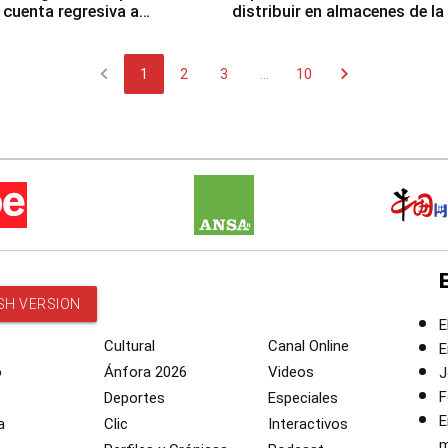
cuenta regresiva a
distribuir en almacenes de l
icanos Lima 2027
chevron_left
chevron_right
1
2
3
...
10
SH VERSION
E
Cultural
Canal Online
E
o
Ánfora 2026
Videos
J
F
Deportes
Especiales
E
a
Clic
Interactivos
m