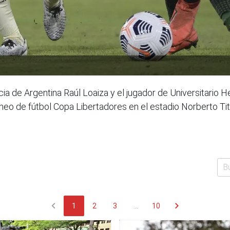
ia de Argentina Raúl Loaiza y el jugador de Universitario 
orneo de fútbol Copa Libertadores en el estadio Norberto T
chevron_left
chevron_right
1
2
3
...
10