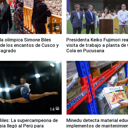
7
lla olímpica Simone Biles
Presidenta Keiko Fujimori rea
 de los encantos de Cusco y
visita de trabajo a planta de
 Sagrado
Cola en Pucusana
14
iles: La supercampeona de
Minedu detecta material edu
sia llegó al Perú para
implementos de mantenimien