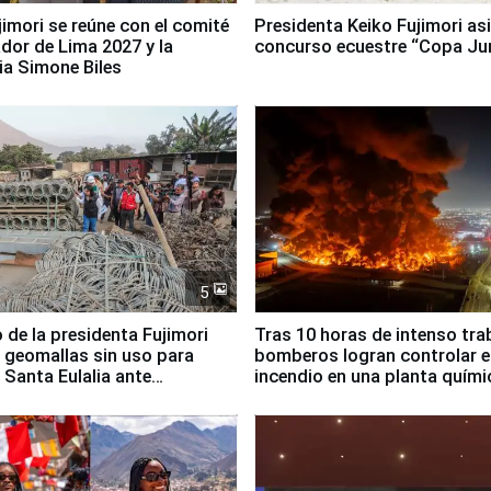
jimori se reúne con el comité
Presidenta Keiko Fujimori asi
dor de Lima 2027 y la
concurso ecuestre “Copa Ju
ia Simone Biles
5
 de la presidenta Fujimori
Tras 10 horas de intenso tra
 geomallas sin uso para
bomberos logran controlar e
 Santa Eulalia ante
incendio en una planta quími
o El Niño
Santiago de Chile