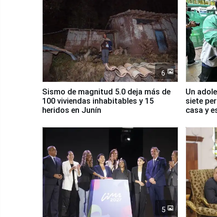
6
Sismo de magnitud 5.0 deja más de
Un adole
100 viviendas inhabitables y 15
siete pe
heridos en Junín
casa y e
5