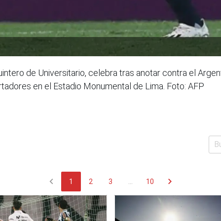
tero de Universitario, celebra tras anotar contra el Argent
ertadores en el Estadio Monumental de Lima. Foto: AFP
chevron_left
chevron_right
1
2
3
...
10