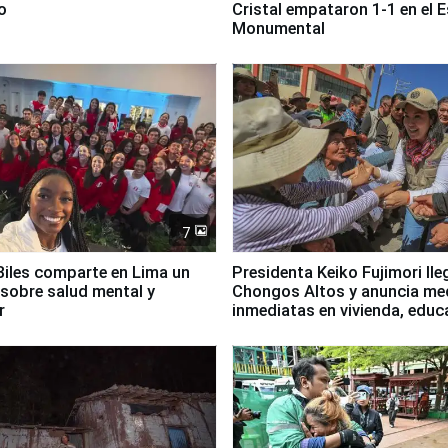
o
Cristal empataron 1-1 en el 
Monumental
7
iles comparte en Lima un
Presidenta Keiko Fujimori lle
sobre salud mental y
Chongos Altos y anuncia me
r
inmediatas en vivienda, educ
salud y empleo