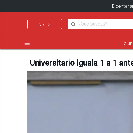
Bicentenar
ENGLISH
menu
Lo úl
Universitario iguala 1 a 1 an