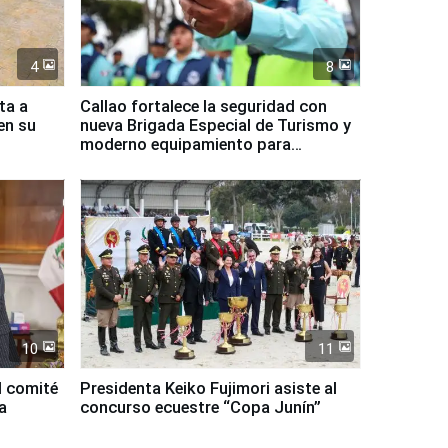
4
8
ta a
Callao fortalece la seguridad con
en su
nueva Brigada Especial de Turismo y
moderno equipamiento para
Serenazgo
10
11
l comité
Presidenta Keiko Fujimori asiste al
a
concurso ecuestre “Copa Junín”