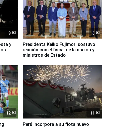
9
6
osta y
Presidenta Keiko Fujimori sostuvo
tos
reunión con el fiscal de la nación y
ministros de Estado
12
11
ing
Perú incorpora a su flota nuevo