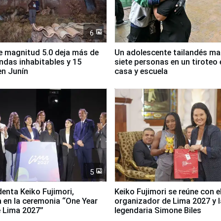
6
 magnitud 5.0 deja más de
Un adolescente tailandés ma
endas inhabitables y 15
siete personas en un tiroteo 
en Junín
casa y escuela
5
denta Keiko Fujimori,
Keiko Fujimori se reúne con e
a en la ceremonia “One Year
organizador de Lima 2027 y l
 Lima 2027”
legendaria Simone Biles