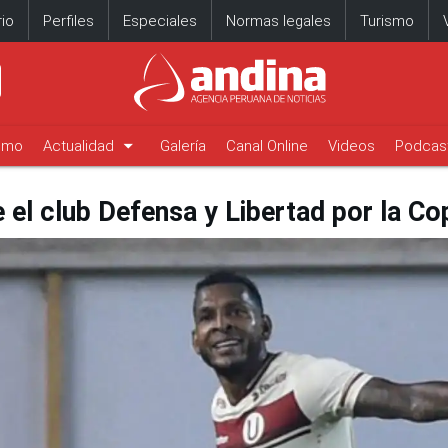
io
Perfiles
Especiales
Normas legales
Turismo
arrow_drop_down
timo
Actualidad
Galería
Canal Online
Videos
Podcas
te el club Defensa y Libertad por la C