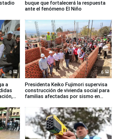
Estadio
buque que fortalecerá la respuesta
ante el fenómeno El Niño
8
6
ga a
Presidenta Keiko Fujimori supervisa
didas
construcción de vivienda social para
ación,
familias afectadas por sismo en
Junín