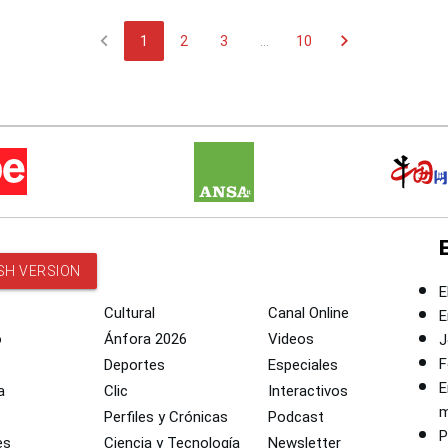
chevron_left
chevron_right
1
2
3
...
10
SH VERSION
E
Cultural
Canal Online
E
o
Ánfora 2026
Videos
J
F
Deportes
Especiales
E
a
Clic
Interactivos
m
Perfiles y Crónicas
Podcast
P
es
Ciencia y Tecnología
Newsletter