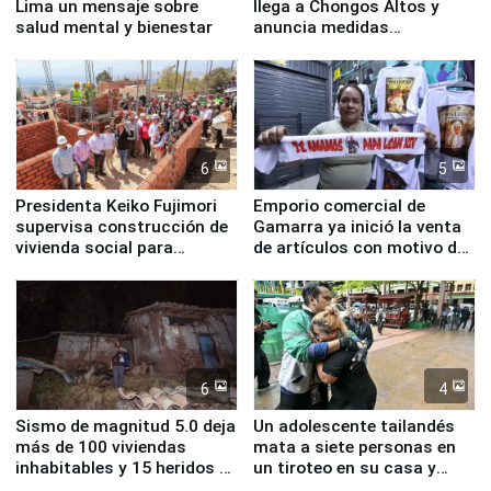
Lima un mensaje sobre
llega a Chongos Altos y
salud mental y bienestar
anuncia medidas
inmediatas en vivienda,
educación, salud y empleo
6
5
Presidenta Keiko Fujimori
Emporio comercial de
supervisa construcción de
Gamarra ya inició la venta
vivienda social para
de artículos con motivo de
familias afectadas por
la visita del papa León XIV
sismo en Junín
6
4
Sismo de magnitud 5.0 deja
Un adolescente tailandés
más de 100 viviendas
mata a siete personas en
inhabitables y 15 heridos en
un tiroteo en su casa y
Junín
escuela