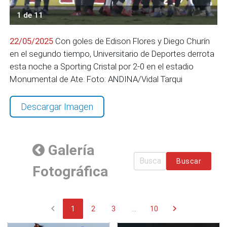
1 de 11
22/05/2025
Con goles de Edison Flores y Diego Churín
en el segundo tiempo, Universitario de Deportes derrota
esta noche a Sporting Cristal por 2-0 en el estadio
Monumental de Ate. Foto: ANDINA/Vidal Tarqui
Descargar Imagen
Galería
Buscar
Fotográfica
chevron_left
chevron_right
1
2
3
...
10