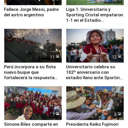
Fallece Jorge Messi, padre
Liga 1: Universitario y
del astro argentino
Sporting Cristal empataron
1-1 en el Estadio
Monumental
11
12
Perú incorpora a su flota
Universitario celebra su
nuevo buque que
102º aniversario con
fortalecerá la respuesta
estadio lleno ante Sporting
ante el fenómeno El Niño
Cristal
7
8
Simone Biles comparte en
Presidenta Keiko Fujimori