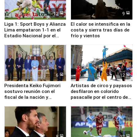
12
9
Liga 1: Sport Boys y Alianza
El calor se intensifica en la
Lima empataron 1-1 en el
costa y sierra tras días de
Estadio Nacional por el
frío y vientos
Torneo Clausura
6
12
Presidenta Keiko Fujimori
Artistas de circo y payasos
sostuvo reunión con el
desfilaron en colorido
fiscal de la nación y
pasacalle por el centro de
ministros de Estado
Lima
8
12