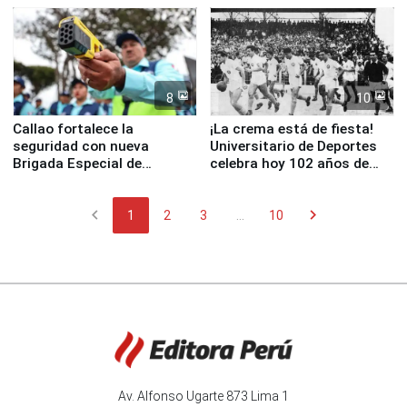
8
10
Callao fortalece la
¡La crema está de fiesta!
seguridad con nueva
Universitario de Deportes
Brigada Especial de
celebra hoy 102 años de
Turismo y moderno
fundación
equipamiento para
chevron_left
chevron_right
Serenazgo
1
2
3
...
10
Av. Alfonso Ugarte 873 Lima 1