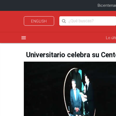
Bicentenar
ENGLISH
menu
Lo úl
Universitario celebra su Cen