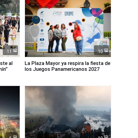
11
10
ste al
La Plaza Mayor ya respira la fiesta de
nín”
los Juegos Panamericanos 2027