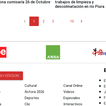
ona comisaría 26 de Octubre
trabajos de limpieza y
descolmatación en río Piura
chevron_left
chevron_right
1
2
3
...
10
SH VERSION
E
Cultural
Canal Online
E
o
Ánfora 2026
Videos
J
F
Deportes
Especiales
E
a
Clic
Interactivos