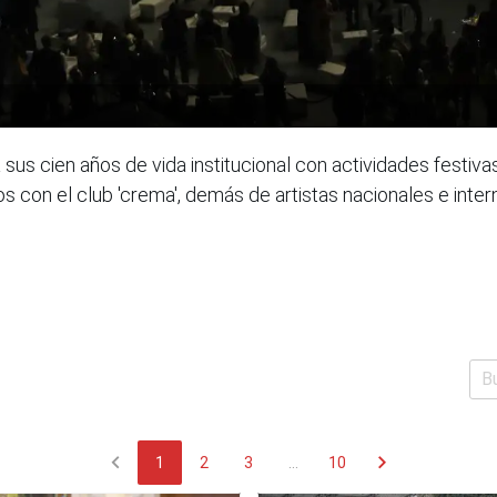
sus cien años de vida institucional con actividades festiva
dos con el club 'crema', demás de artistas nacionales e inte
chevron_left
chevron_right
1
2
3
...
10