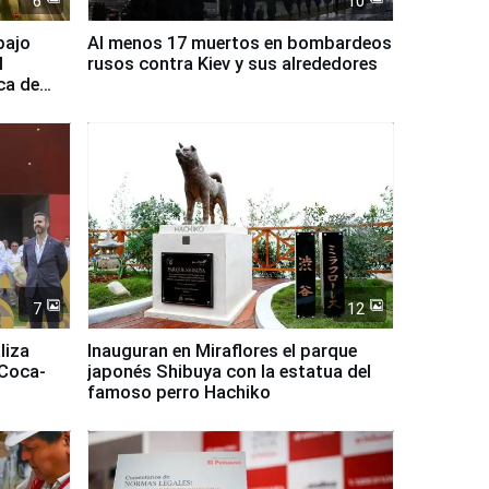
6
10
bajo
Al menos 17 muertos en bombardeos
l
rusos contra Kiev y sus alrededores
ca de
7
12
liza
Inauguran en Miraflores el parque
 Coca-
japonés Shibuya con la estatua del
famoso perro Hachiko