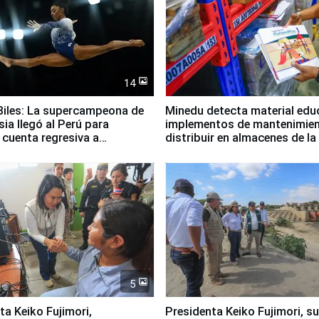
14
iles: La supercampeona de
Minedu detecta material edu
sia llegó al Perú para
implementos de mantenimien
cuenta regresiva a
distribuir en almacenes de l
icanos Lima 2027
5
jimori,
Presidenta Keiko Fujimori, s