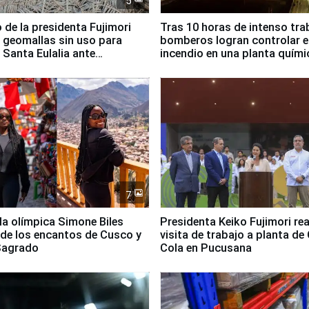
5
 de la presidenta Fujimori
Tras 10 horas de intenso tra
 geomallas sin uso para
bomberos logran controlar e
 Santa Eulalia ante
incendio en una planta quími
o El Niño
Santiago de Chile
7
lla olímpica Simone Biles
Presidenta Keiko Fujimori rea
 de los encantos de Cusco y
visita de trabajo a planta de
 Sagrado
Cola en Pucusana