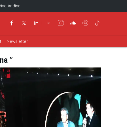
Vive Andina
t
Newsletter
na ”