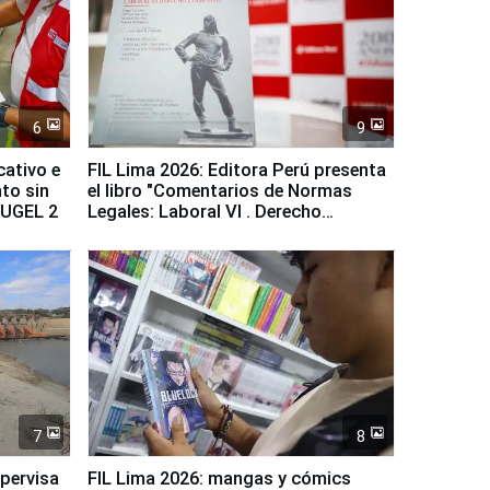
6
9
cativo e
FIL Lima 2026: Editora Perú presenta
to sin
el libro "Comentarios de Normas
a UGEL 2
Legales: Laboral Vl . Derecho
Colectivo"
7
8
upervisa
FIL Lima 2026: mangas y cómics