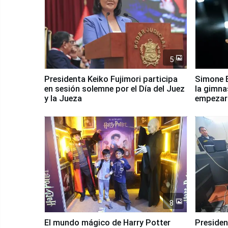
5
Presidenta Keiko Fujimori participa
Simone B
en sesión solemne por el Día del Juez
la gimna
y la Jueza
empezar 
Panamer
8
El mundo mágico de Harry Potter
Presidenta Keiko Fu