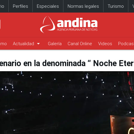
io
Perfiles
Especiales
Normas legales
Turismo
arrow_drop_down
timo
Actualidad
Galería
Canal Online
Videos
Podcas
tenario en la denominada “ Noche Eter