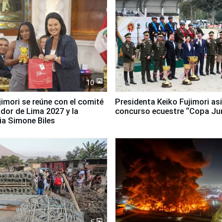
10
jimori se reúne con el comité
Presidenta Keiko Fujimori asi
dor de Lima 2027 y la
concurso ecuestre “Copa Ju
ia Simone Biles