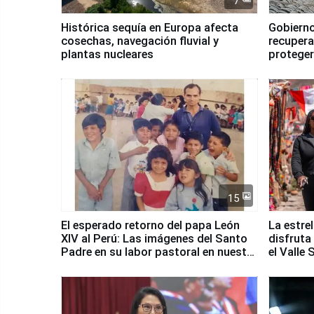
7
Histórica sequía en Europa afecta
Gobierno
cosechas, navegación fluvial y
recupera
plantas nucleares
proteger
Fenómen
15
El esperado retorno del papa León
La estre
XIV al Perú: Las imágenes del Santo
disfruta
Padre en su labor pastoral en nuestro
el Valle
país