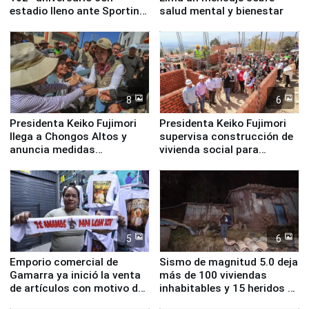
estadio lleno ante Sporting
salud mental y bienestar
Cristal
8
6
Presidenta Keiko Fujimori
Presidenta Keiko Fujimori
llega a Chongos Altos y
supervisa construcción de
anuncia medidas
vivienda social para
inmediatas en vivienda,
familias afectadas por
educación, salud y empleo
sismo en Junín
5
6
Emporio comercial de
Sismo de magnitud 5.0 deja
Gamarra ya inició la venta
más de 100 viviendas
de artículos con motivo de
inhabitables y 15 heridos en
la visita del papa León XIV
Junín