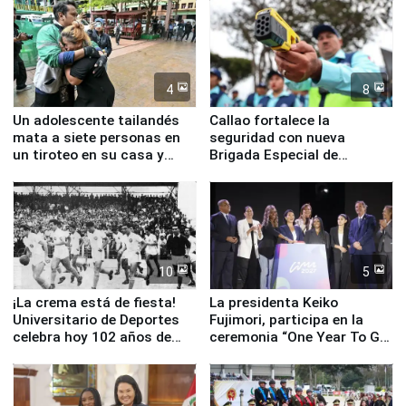
4
8
Un adolescente tailandés
Callao fortalece la
mata a siete personas en
seguridad con nueva
un tiroteo en su casa y
Brigada Especial de
escuela
Turismo y moderno
equipamiento para
Serenazgo
10
5
¡La crema está de fiesta!
La presidenta Keiko
Universitario de Deportes
Fujimori, participa en la
celebra hoy 102 años de
ceremonia “One Year To Go
fundación
de Lima 2027”