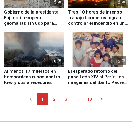
5
6
Gobierno de la presidenta
Tras 10 horas de intenso
Fujimori recupera
trabajo bomberos logran
geomallas sin uso para
controlar el incendio en una
proteger Santa Eulalia ante
planta química de Santiago
Fenómeno El Niño
de Chile
10
15
Al menos 17 muertos en
El esperado retorno del
bombardeos rusos contra
papa León XIV al Perú: Las
Kiev y sus alrededores
imágenes del Santo Padre
en su labor pastoral en
nuestro país
chevron_left
chevron_right
1
2
3
...
10