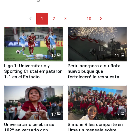
chevron_left
chevron_right
1
2
3
...
10
12
11
Liga 1: Universitario y
Perú incorpora a su flota
Sporting Cristal empataron
nuevo buque que
1-1 en el Estadio
fortalecerá la respuesta
Monumental
ante el fenómeno El Niño
12
7
Universitario celebra su
Simone Biles comparte en
102º aniversario con
Lima un mensaje sobre