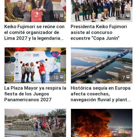
10
11
Keiko Fujimori se reúne con
Presidenta Keiko Fujimori
el comité organizador de
asiste al concurso
Lima 2027 y la legendaria
ecuestre “Copa Junín”
Simone Biles
10
7
La Plaza Mayor ya respira la
Histórica sequía en Europa
fiesta de los Juegos
afecta cosechas,
Panamericanos 2027
navegación fluvial y plantas
nucleares