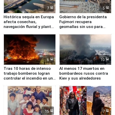
7
5
Histórica sequía en Europa
Gobierno de la presidenta
afecta cosechas,
Fujimori recupera
navegación fluvial y plantas
geomallas sin uso para
nucleares
proteger Santa Eulalia ante
Fenómeno El Niño
6
10
Tras 10 horas de intenso
Al menos 17 muertos en
trabajo bomberos logran
bombardeos rusos contra
controlar el incendio en una
Kiev y sus alrededores
planta química de Santiago
de Chile
15
7