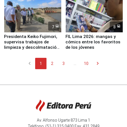
7
8
Presidenta Keiko Fujimori,
FIL Lima 2026: mangas y
supervisa trabajos de
cómics entre los favoritos
limpieza y descolmatación
de los jóvenes
en río Piura
chevron_left
chevron_right
1
2
3
...
10
Av. Alfonso Ugarte 873 Lima 1
Teléfono: (51-1) 315 0400 Fax: 431 2849