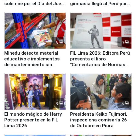
solemne por el Día del Juez
gimnasia llegó al Perú para
y la Jueza
empezar cuenta regresiva a
Panamericanos Lima 2027
6
9
Minedu detecta material
FIL Lima 2026: Editora Perú
educativo e implementos
presenta el libro
de mantenimiento sin
"Comentarios de Normas
distribuir en almacenes de
Legales: Laboral Vl .
la UGEL 2
Derecho Colectivo"
8
5
El mundo mágico de Harry
Presidenta Keiko Fujimori,
Potter presente en la FIL
inspecciona comisaría 26
Lima 2026
de Octubre en Piura