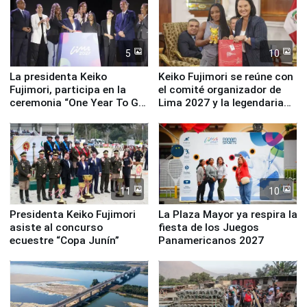
5
10
La presidenta Keiko
Keiko Fujimori se reúne con
Fujimori, participa en la
el comité organizador de
ceremonia “One Year To Go
Lima 2027 y la legendaria
de Lima 2027”
Simone Biles
11
10
Presidenta Keiko Fujimori
La Plaza Mayor ya respira la
asiste al concurso
fiesta de los Juegos
ecuestre “Copa Junín”
Panamericanos 2027