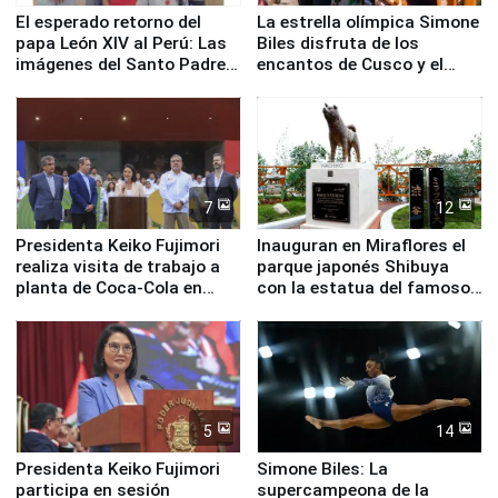
El esperado retorno del
La estrella olímpica Simone
papa León XIV al Perú: Las
Biles disfruta de los
imágenes del Santo Padre
encantos de Cusco y el
en su labor pastoral en
Valle Sagrado
nuestro país
7
12
Presidenta Keiko Fujimori
Inauguran en Miraflores el
realiza visita de trabajo a
parque japonés Shibuya
planta de Coca-Cola en
con la estatua del famoso
Pucusana
perro Hachiko
5
14
Presidenta Keiko Fujimori
Simone Biles: La
participa en sesión
supercampeona de la