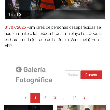
1 de 10
01/07/2026
Familiares de personas desaparecidas se
abrazan junto a los escombros en la playa Los Cocos,
en Caraballeda (estado de La Guaira, Venezuela). Foto:
AFP
Galería
Buscar
Fotográfica
chevron_left
chevron_right
1
2
3
...
10