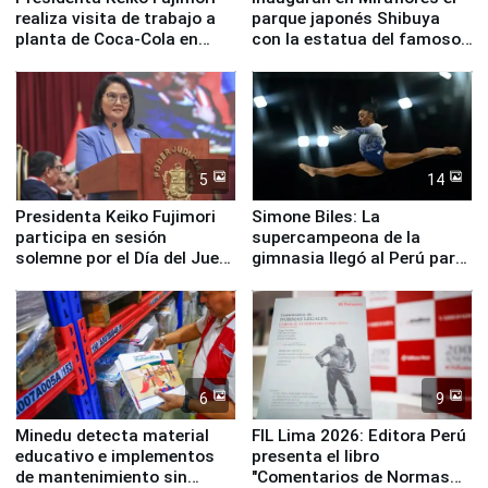
realiza visita de trabajo a
parque japonés Shibuya
planta de Coca-Cola en
con la estatua del famoso
Pucusana
perro Hachiko
5
14
Presidenta Keiko Fujimori
Simone Biles: La
participa en sesión
supercampeona de la
solemne por el Día del Juez
gimnasia llegó al Perú para
y la Jueza
empezar cuenta regresiva a
Panamericanos Lima 2027
6
9
Minedu detecta material
FIL Lima 2026: Editora Perú
educativo e implementos
presenta el libro
de mantenimiento sin
"Comentarios de Normas