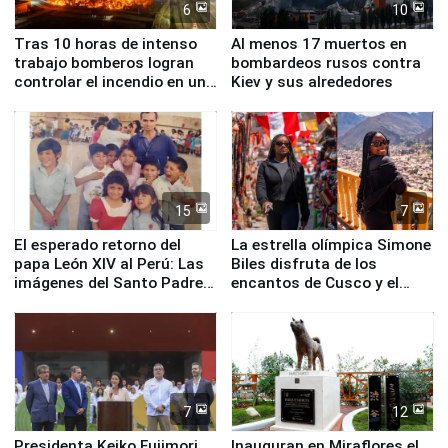
6
10
Tras 10 horas de intenso
Al menos 17 muertos en
trabajo bomberos logran
bombardeos rusos contra
controlar el incendio en una
Kiev y sus alrededores
planta química de Santiago
de Chile
15
7
El esperado retorno del
La estrella olímpica Simone
papa León XIV al Perú: Las
Biles disfruta de los
imágenes del Santo Padre
encantos de Cusco y el
en su labor pastoral en
Valle Sagrado
nuestro país
7
12
Presidenta Keiko Fujimori
Inauguran en Miraflores el