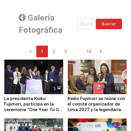
Galería
Buscar
Fotográfica
chevron_left
chevron_right
1
2
3
...
10
5
10
La presidenta Keiko
Keiko Fujimori se reúne con
Fujimori, participa en la
el comité organizador de
ceremonia “One Year To Go
Lima 2027 y la legendaria
de Lima 2027”
Simone Biles