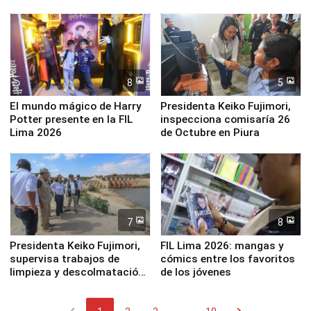
distribuir en almacenes de
Legales: Laboral Vl .
la UGEL 2
Derecho Colectivo"
8
5
El mundo mágico de Harry
Presidenta Keiko Fujimori,
Potter presente en la FIL
inspecciona comisaría 26
Lima 2026
de Octubre en Piura
7
8
Presidenta Keiko Fujimori,
FIL Lima 2026: mangas y
supervisa trabajos de
cómics entre los favoritos
limpieza y descolmatación
de los jóvenes
en río Piura