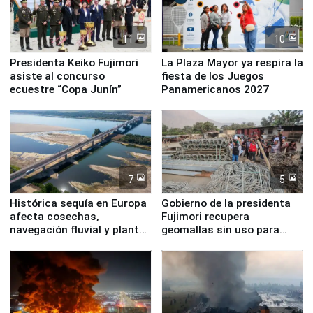
11
10
Presidenta Keiko Fujimori
La Plaza Mayor ya respira la
asiste al concurso
fiesta de los Juegos
ecuestre “Copa Junín”
Panamericanos 2027
7
5
Histórica sequía en Europa
Gobierno de la presidenta
afecta cosechas,
Fujimori recupera
navegación fluvial y plantas
geomallas sin uso para
nucleares
proteger Santa Eulalia ante
Fenómeno El Niño