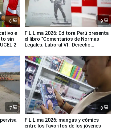
6
9
cativo e
FIL Lima 2026: Editora Perú presenta
to sin
el libro "Comentarios de Normas
a UGEL 2
Legales: Laboral Vl . Derecho
Colectivo"
7
8
upervisa
FIL Lima 2026: mangas y cómics
entre los favoritos de los jóvenes