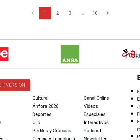
chevron_left
chevron_right
1
2
3
...
10
SH VERSION
E
Cultural
Canal Online
E
o
Ánfora 2026
Videos
J
F
Deportes
Especiales
E
a
Clic
Interactivos
m
Perfiles y Crónicas
Podcast
P
es
Ciencia y Tecnología
Newsletter