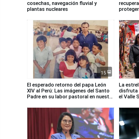
cosechas, navegación fluvial y
recupera
plantas nucleares
proteger
Fenómen
15
El esperado retorno del papa León
La estre
XIV al Perú: Las imágenes del Santo
disfruta
Padre en su labor pastoral en nuestro
el Valle
país