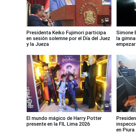
5
Presidenta Keiko Fujimori participa
Simone B
en sesión solemne por el Día del Juez
la gimna
y la Jueza
empezar 
Panamer
8
El mundo mágico de Harry Potter
Presidenta Keiko Fu
presente en la FIL Lima 2026
inspecci
en Piura