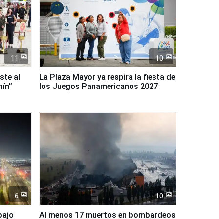
11
10
ste al
La Plaza Mayor ya respira la fiesta de
nín”
los Juegos Panamericanos 2027
6
10
bajo
Al menos 17 muertos en bombardeos