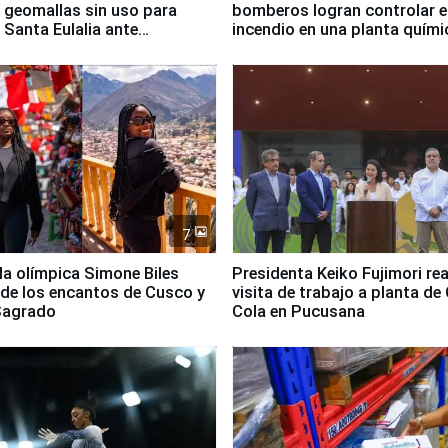
 geomallas sin uso para
bomberos logran controlar e
 Santa Eulalia ante
incendio en una planta quími
o El Niño
Santiago de Chile
7
lla olímpica Simone Biles
Presidenta Keiko Fujimori rea
 de los encantos de Cusco y
visita de trabajo a planta de
 Sagrado
Cola en Pucusana