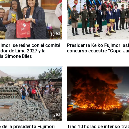
10
jimori se reúne con el comité
Presidenta Keiko Fujimori asi
dor de Lima 2027 y la
concurso ecuestre “Copa Ju
ia Simone Biles
5
 de la presidenta Fujimori
Tras 10 horas de intenso tra