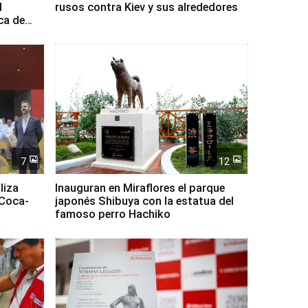
l
rusos contra Kiev y sus alrededores
ca de
7
12
liza
Inauguran en Miraflores el parque
 Coca-
japonés Shibuya con la estatua del
famoso perro Hachiko