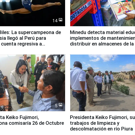
14
iles: La supercampeona de
Minedu detecta material edu
sia llegó al Perú para
implementos de mantenimien
cuenta regresiva a
distribuir en almacenes de l
icanos Lima 2027
5
jimori,
Presidenta Keiko Fujimori, s
ona comisaría 26 de Octubre
trabajos de limpieza y
descolmatación en río Piura