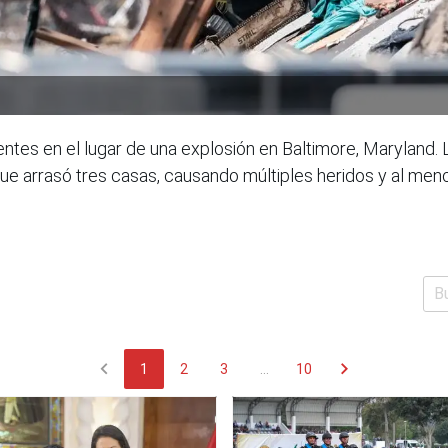
ntes en el lugar de una explosión en Baltimore, Maryland. 
ue arrasó tres casas, causando múltiples heridos y al men
chevron_left
chevron_right
1
2
3
...
10