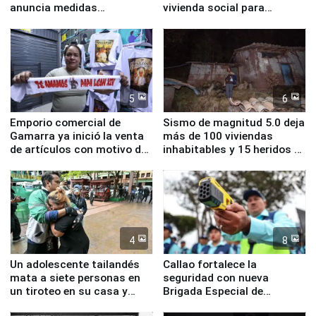
anuncia medidas
vivienda social para
inmediatas en vivienda,
familias afectadas por
educación, salud y empleo
sismo en Junín
5
6
Emporio comercial de
Sismo de magnitud 5.0 deja
Gamarra ya inició la venta
más de 100 viviendas
de artículos con motivo de
inhabitables y 15 heridos en
la visita del papa León XIV
Junín
4
8
Un adolescente tailandés
Callao fortalece la
mata a siete personas en
seguridad con nueva
un tiroteo en su casa y
Brigada Especial de
escuela
Turismo y moderno