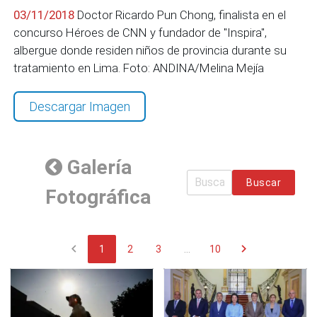
03/11/2018
Doctor Ricardo Pun Chong, finalista en el
concurso Héroes de CNN y fundador de "Inspira",
albergue donde residen niños de provincia durante su
tratamiento en Lima. Foto: ANDINA/Melina Mejía
Descargar Imagen
Galería
Buscar
Fotográfica
chevron_left
chevron_right
1
2
3
...
10