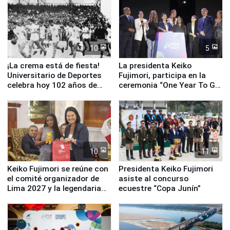
equipamiento para
Serenazgo
10
5
¡La crema está de fiesta!
La presidenta Keiko
Universitario de Deportes
Fujimori, participa en la
celebra hoy 102 años de
ceremonia “One Year To Go
fundación
de Lima 2027”
10
11
Keiko Fujimori se reúne con
Presidenta Keiko Fujimori
el comité organizador de
asiste al concurso
Lima 2027 y la legendaria
ecuestre “Copa Junín”
Simone Biles