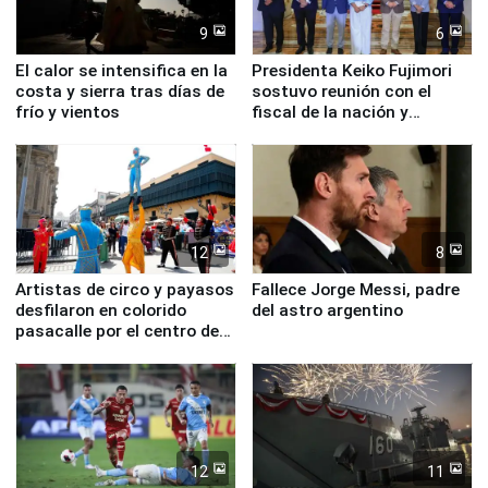
9
6
El calor se intensifica en la
Presidenta Keiko Fujimori
costa y sierra tras días de
sostuvo reunión con el
frío y vientos
fiscal de la nación y
ministros de Estado
12
8
Artistas de circo y payasos
Fallece Jorge Messi, padre
desfilaron en colorido
del astro argentino
pasacalle por el centro de
Lima
12
11