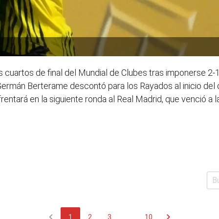
 cuartos de final del Mundial de Clubes tras imponerse 2-
Germán Berterame descontó para los Rayados al inicio del
frentará en la siguiente ronda al Real Madrid, que venció a 
chevron_left
chevron_right
1
2
3
...
10