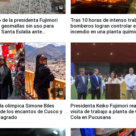
5
 de la presidenta Fujimori
Tras 10 horas de intenso tra
 geomallas sin uso para
bomberos logran controlar e
 Santa Eulalia ante
incendio en una planta quími
o El Niño
Santiago de Chile
7
lla olímpica Simone Biles
Presidenta Keiko Fujimori rea
 de los encantos de Cusco y
visita de trabajo a planta de
 Sagrado
Cola en Pucusana