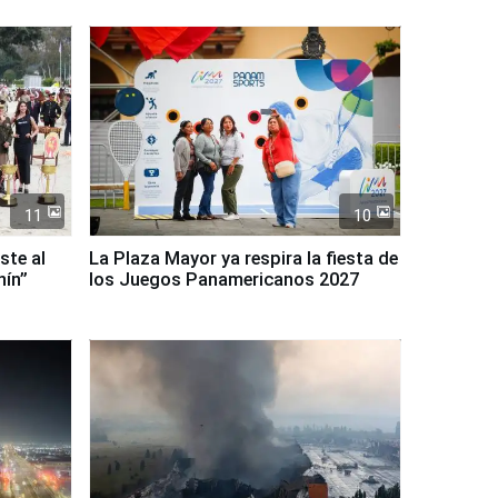
11
10
ste al
La Plaza Mayor ya respira la fiesta de
nín”
los Juegos Panamericanos 2027