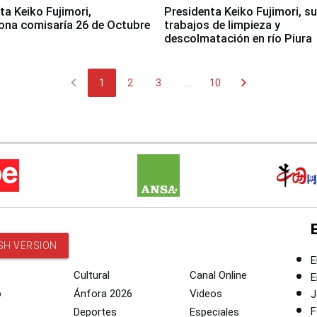
jimori,
Presidenta Keiko Fujimori, s
ona comisaría 26 de Octubre
trabajos de limpieza y
descolmatación en río Piura
chevron_left
chevron_right
1
2
3
...
10
SH VERSION
E
Cultural
Canal Online
E
o
Ánfora 2026
Videos
J
F
Deportes
Especiales