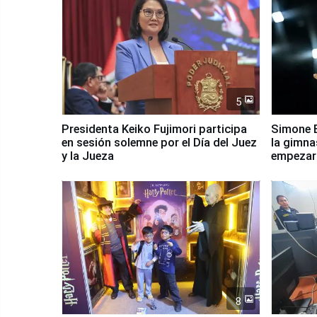
5
Presidenta Keiko Fujimori participa
Simone B
en sesión solemne por el Día del Juez
la gimna
y la Jueza
empezar 
Panamer
8