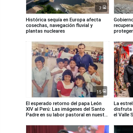
7
Histórica sequía en Europa afecta
Gobierno
cosechas, navegación fluvial y
recupera
plantas nucleares
proteger
Fenómen
15
El esperado retorno del papa León
La estre
XIV al Perú: Las imágenes del Santo
disfruta
Padre en su labor pastoral en nuestro
el Valle
país