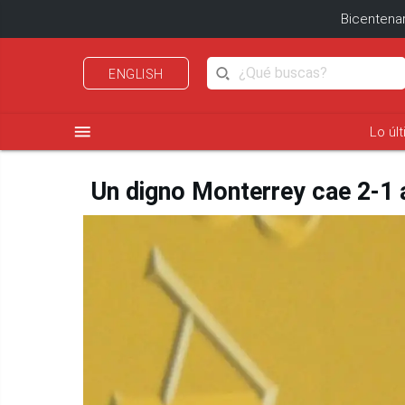
Bicentenar
ENGLISH
menu
Lo úl
Un digno Monterrey cae 2-1 