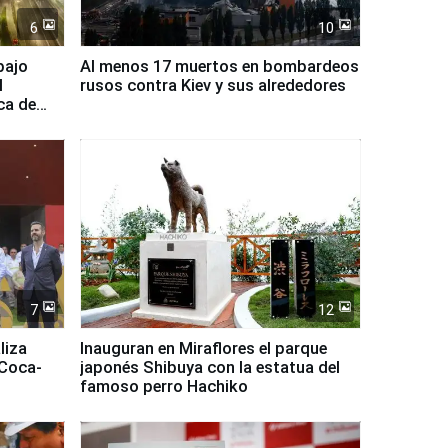
6
10
bajo
Al menos 17 muertos en bombardeos
l
rusos contra Kiev y sus alrededores
ca de
7
12
liza
Inauguran en Miraflores el parque
 Coca-
japonés Shibuya con la estatua del
famoso perro Hachiko