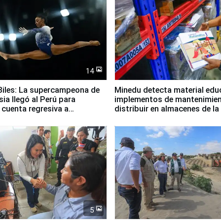
14
iles: La supercampeona de
Minedu detecta material edu
sia llegó al Perú para
implementos de mantenimien
cuenta regresiva a
distribuir en almacenes de l
icanos Lima 2027
5