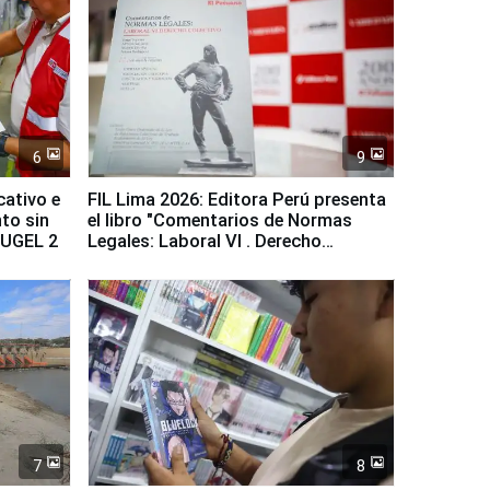
6
9
cativo e
FIL Lima 2026: Editora Perú presenta
to sin
el libro "Comentarios de Normas
a UGEL 2
Legales: Laboral Vl . Derecho
Colectivo"
7
8