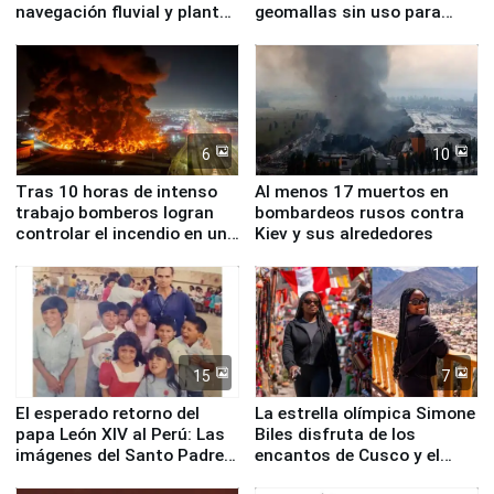
navegación fluvial y plantas
geomallas sin uso para
nucleares
proteger Santa Eulalia ante
Fenómeno El Niño
6
10
Tras 10 horas de intenso
Al menos 17 muertos en
trabajo bomberos logran
bombardeos rusos contra
controlar el incendio en una
Kiev y sus alrededores
planta química de Santiago
de Chile
15
7
El esperado retorno del
La estrella olímpica Simone
papa León XIV al Perú: Las
Biles disfruta de los
imágenes del Santo Padre
encantos de Cusco y el
en su labor pastoral en
Valle Sagrado