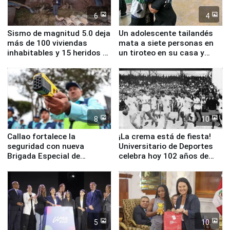
6
4
Sismo de magnitud 5.0 deja
Un adolescente tailandés
más de 100 viviendas
mata a siete personas en
inhabitables y 15 heridos en
un tiroteo en su casa y
Junín
escuela
8
10
Callao fortalece la
¡La crema está de fiesta!
seguridad con nueva
Universitario de Deportes
Brigada Especial de
celebra hoy 102 años de
Turismo y moderno
fundación
equipamiento para
Serenazgo
5
10