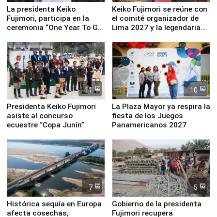
La presidenta Keiko
Keiko Fujimori se reúne con
Fujimori, participa en la
el comité organizador de
ceremonia “One Year To Go
Lima 2027 y la legendaria
de Lima 2027”
Simone Biles
11
10
Presidenta Keiko Fujimori
La Plaza Mayor ya respira la
asiste al concurso
fiesta de los Juegos
ecuestre “Copa Junín”
Panamericanos 2027
7
5
Histórica sequía en Europa
Gobierno de la presidenta
afecta cosechas,
Fujimori recupera