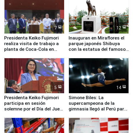
nuestro país
7
12
Presidenta Keiko Fujimori
Inauguran en Miraflores el
realiza visita de trabajo a
parque japonés Shibuya
planta de Coca-Cola en
con la estatua del famoso
Pucusana
perro Hachiko
5
14
Presidenta Keiko Fujimori
Simone Biles: La
participa en sesión
supercampeona de la
solemne por el Día del Juez
gimnasia llegó al Perú para
y la Jueza
empezar cuenta regresiva a
Panamericanos Lima 2027