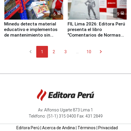
6
9
Minedu detecta material
FIL Lima 2026: Editora Perú
educativo e implementos
presenta el libro
de mantenimiento sin
"Comentarios de Normas
distribuir en almacenes de
Legales: Laboral Vl .
la UGEL 2
Derecho Colectivo"
chevron_left
chevron_right
1
2
3
...
10
Av. Alfonso Ugarte 873 Lima 1
Teléfono: (51-1) 315 0400 Fax: 431 2849
Editora Perú
|
Acerca de Andina
|
Términos
|
Privacidad