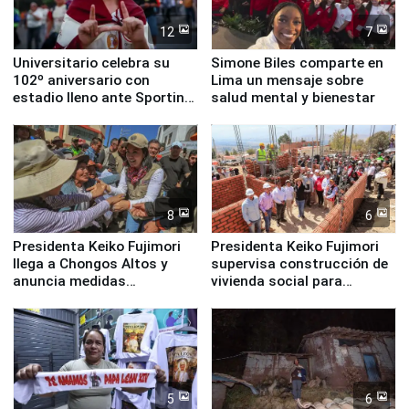
12
7
Universitario celebra su
Simone Biles comparte en
102º aniversario con
Lima un mensaje sobre
estadio lleno ante Sporting
salud mental y bienestar
Cristal
8
6
Presidenta Keiko Fujimori
Presidenta Keiko Fujimori
llega a Chongos Altos y
supervisa construcción de
anuncia medidas
vivienda social para
inmediatas en vivienda,
familias afectadas por
educación, salud y empleo
sismo en Junín
5
6