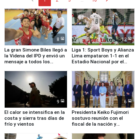
1
2
3
...
10
8
12
La gran Simone Biles llegó a
Liga 1: Sport Boys y Alianza
la Videna del IPD y envió un
Lima empataron 1-1 en el
mensaje a todos los
Estadio Nacional por el
deportistas del Perú
Torneo Clausura
9
6
El calor se intensifica en la
Presidenta Keiko Fujimori
costa y sierra tras días de
sostuvo reunión con el
frío y vientos
fiscal de la nación y
ministros de Estado