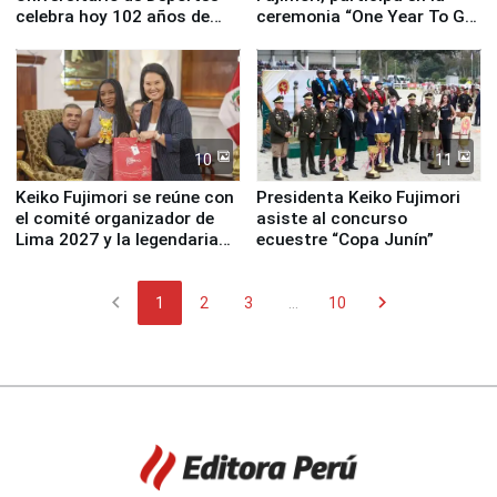
celebra hoy 102 años de
ceremonia “One Year To Go
fundación
de Lima 2027”
10
11
Keiko Fujimori se reúne con
Presidenta Keiko Fujimori
el comité organizador de
asiste al concurso
Lima 2027 y la legendaria
ecuestre “Copa Junín”
Simone Biles
chevron_left
chevron_right
1
2
3
...
10