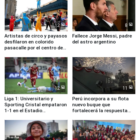
12
8
Artistas de circo y payasos
Fallece Jorge Messi, padre
desfilaron en colorido
del astro argentino
pasacalle por el centro de
Lima
12
11
Liga 1: Universitario y
Perú incorpora a su flota
Sporting Cristal empataron
nuevo buque que
1-1 en el Estadio
fortalecerá la respuesta
Monumental
ante el fenómeno El Niño