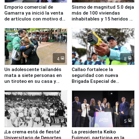
Emporio comercial de
Sismo de magnitud 5.0 deja
Gamarra ya inició la venta
más de 100 viviendas
de artículos con motivo de
inhabitables y 15 heridos en
la visita del papa León XIV
Junín
4
8
Un adolescente tailandés
Callao fortalece la
mata a siete personas en
seguridad con nueva
un tiroteo en su casa y
Brigada Especial de
escuela
Turismo y moderno
equipamiento para
Serenazgo
10
5
¡La crema está de fiesta!
La presidenta Keiko
Universitario de Deportes
Fujimori, participa en la