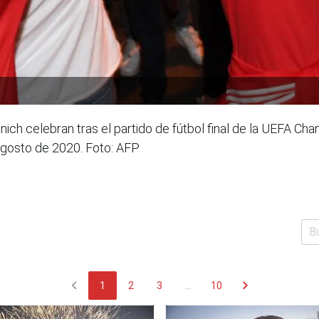
ch celebran tras el partido de fútbol final de la UEFA Ch
agosto de 2020. Foto: AFP
chevron_left
chevron_right
1
2
3
...
10