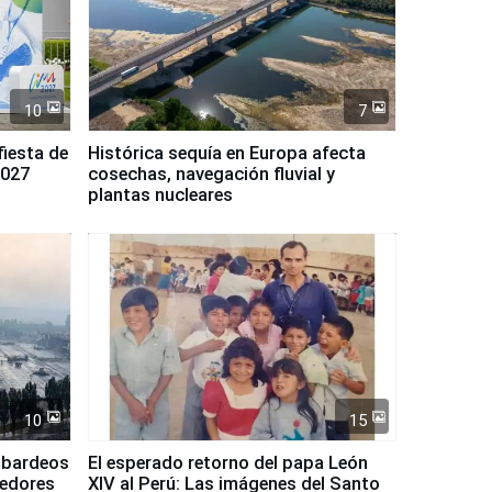
10
7
fiesta de
Histórica sequía en Europa afecta
2027
cosechas, navegación fluvial y
plantas nucleares
10
15
mbardeos
El esperado retorno del papa León
dedores
XIV al Perú: Las imágenes del Santo