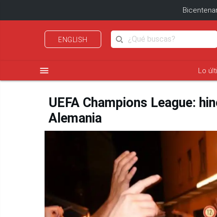
Bicentenar
ENGLISH
menu
Lo úl
UEFA Champions League: hinch
Alemania