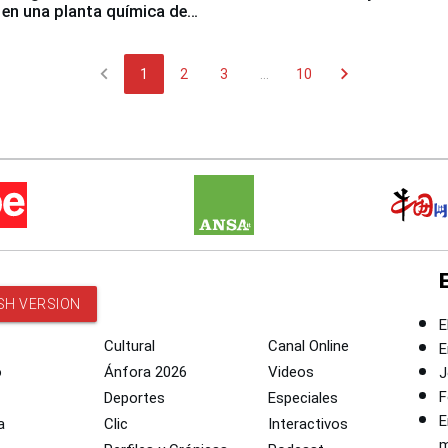
 en una planta química de
 de Chile
chevron_left
chevron_right
1
2
3
...
10
SH VERSION
E
Cultural
Canal Online
E
o
Ánfora 2026
Videos
J
F
Deportes
Especiales
E
a
Clic
Interactivos
m