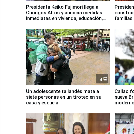
Presidenta Keiko Fujimori llega a
Presiden
Chongos Altos y anuncia medidas
construc
inmediatas en vivienda, educación,
familias
salud y empleo
Junín
4
Un adolescente tailandés mata a
Callao f
siete personas en un tiroteo en su
nueva Br
casa y escuela
moderno
Serenaz