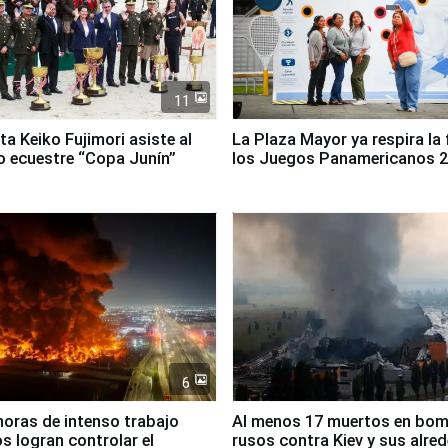
11
ta Keiko Fujimori asiste al
La Plaza Mayor ya respira la 
 ecuestre “Copa Junín”
los Juegos Panamericanos 
6
horas de intenso trabajo
Al menos 17 muertos en bo
 logran controlar el
rusos contra Kiev y sus alre