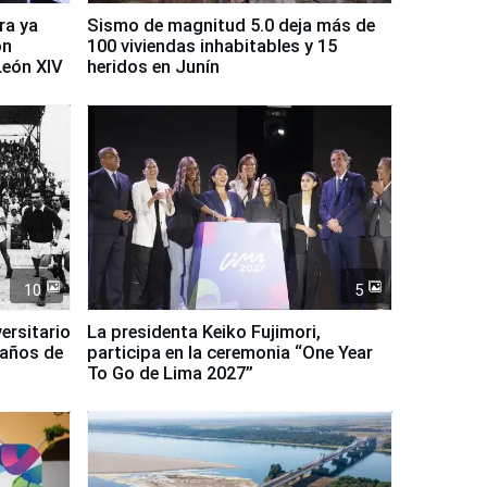
ra ya
Sismo de magnitud 5.0 deja más de
on
100 viviendas inhabitables y 15
León XIV
heridos en Junín
10
5
ersitario
La presidenta Keiko Fujimori,
 años de
participa en la ceremonia “One Year
To Go de Lima 2027”