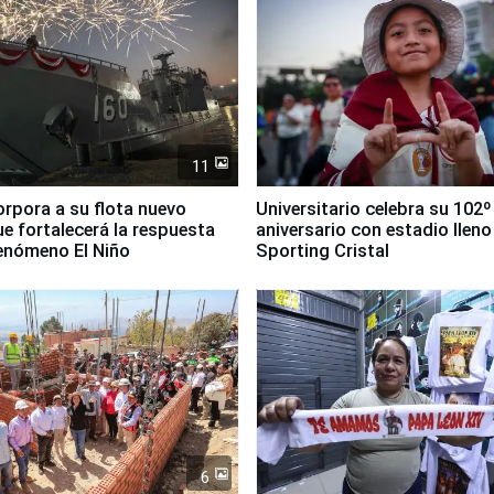
11
orpora a su flota nuevo
Universitario celebra su 102º
e fortalecerá la respuesta
aniversario con estadio lleno
fenómeno El Niño
Sporting Cristal
6