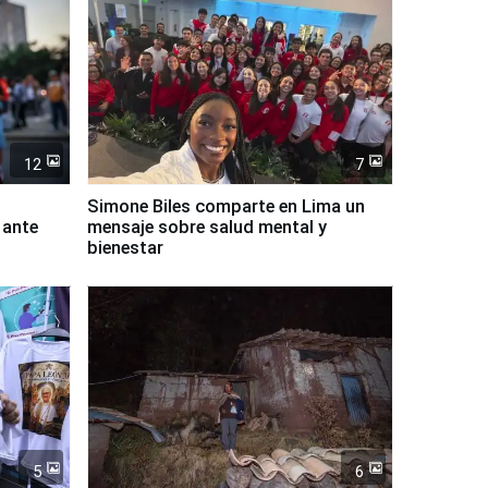
12
7
Simone Biles comparte en Lima un
 ante
mensaje sobre salud mental y
bienestar
5
6