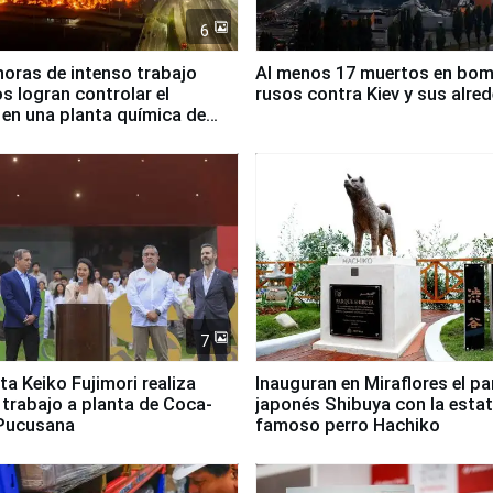
6
horas de intenso trabajo
Al menos 17 muertos en bo
 logran controlar el
rusos contra Kiev y sus alre
 en una planta química de
 de Chile
7
ta Keiko Fujimori realiza
Inauguran en Miraflores el p
e trabajo a planta de Coca-
japonés Shibuya con la estat
 Pucusana
famoso perro Hachiko