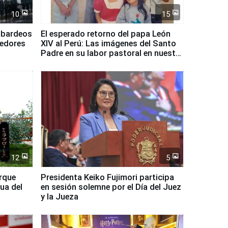
10
15
mbardeos
El esperado retorno del papa León
dedores
XIV al Perú: Las imágenes del Santo
Padre en su labor pastoral en nuestro
país
12
5
arque
Presidenta Keiko Fujimori participa
ua del
en sesión solemne por el Día del Juez
y la Jueza