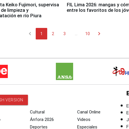
ta Keiko Fujimori, supervisa
FIL Lima 2026: mangas y có
 de limpieza y
entre los favoritos de los jó
tación en río Piura
chevron_left
chevron_right
1
2
3
...
10
SH VERSION
E
Cultural
Canal Online
E
o
Ánfora 2026
Videos
J
F
Deportes
Especiales