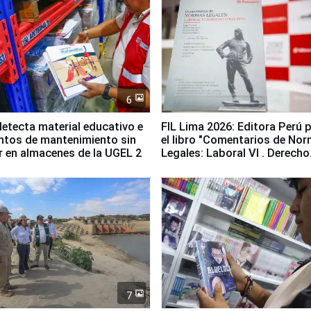
6
etecta material educativo e
FIL Lima 2026: Editora Perú 
ntos de mantenimiento sin
el libro "Comentarios de No
ir en almacenes de la UGEL 2
Legales: Laboral Vl . Derecho
Colectivo"
7