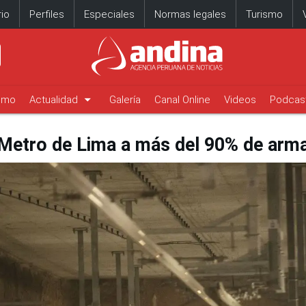
io
Perfiles
Especiales
Normas legales
Turismo
arrow_drop_down
timo
Actualidad
Galería
Canal Online
Videos
Podcas
l Metro de Lima a más del 90% de arm