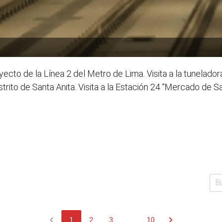
ecto de la Línea 2 del Metro de Lima. Visita a la tunelado
distrito de Santa Anita. Visita a la Estación 24 “Mercado de S
chevron_left
chevron_right
1
2
3
...
10