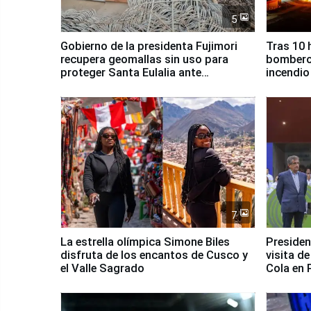
5
Gobierno de la presidenta Fujimori
Tras 10 
recupera geomallas sin uso para
bomberos
proteger Santa Eulalia ante
incendio
Fenómeno El Niño
Santiago
7
La estrella olímpica Simone Biles
Presiden
disfruta de los encantos de Cusco y
visita d
el Valle Sagrado
Cola en