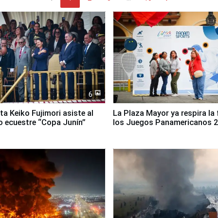
6
ta Keiko Fujimori asiste al
La Plaza Mayor ya respira la 
 ecuestre “Copa Junín”
los Juegos Panamericanos 