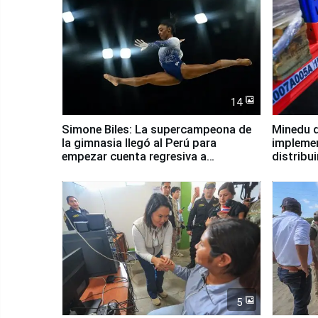
14
Simone Biles: La supercampeona de
Minedu d
la gimnasia llegó al Perú para
impleme
empezar cuenta regresiva a
distribu
Panamericanos Lima 2027
5