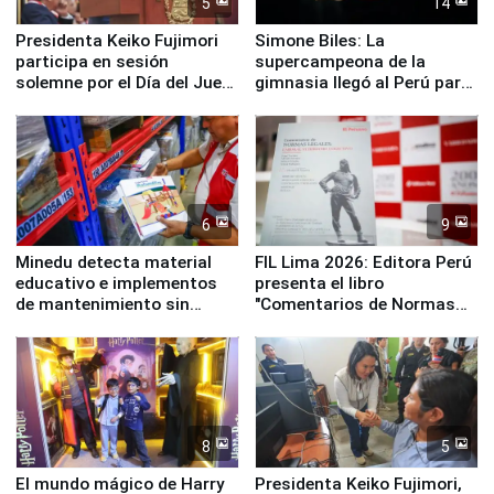
5
14
Presidenta Keiko Fujimori
Simone Biles: La
participa en sesión
supercampeona de la
solemne por el Día del Juez
gimnasia llegó al Perú para
y la Jueza
empezar cuenta regresiva a
Panamericanos Lima 2027
6
9
Minedu detecta material
FIL Lima 2026: Editora Perú
educativo e implementos
presenta el libro
de mantenimiento sin
"Comentarios de Normas
distribuir en almacenes de
Legales: Laboral Vl .
la UGEL 2
Derecho Colectivo"
8
5
El mundo mágico de Harry
Presidenta Keiko Fujimori,