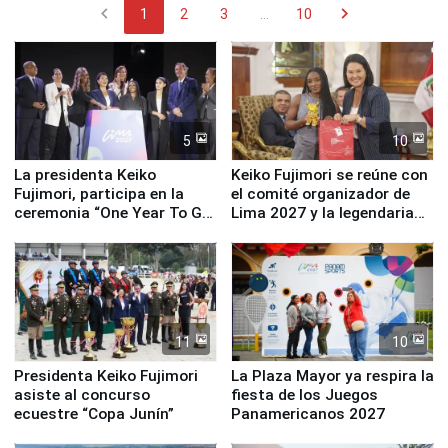
chevron_left
chevron_right
1
2
3
...
10
5
10
La presidenta Keiko
Keiko Fujimori se reúne con
Fujimori, participa en la
el comité organizador de
ceremonia “One Year To Go
Lima 2027 y la legendaria
de Lima 2027”
Simone Biles
11
10
Presidenta Keiko Fujimori
La Plaza Mayor ya respira la
asiste al concurso
fiesta de los Juegos
ecuestre “Copa Junín”
Panamericanos 2027