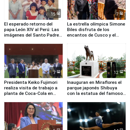
15
7
El esperado retorno del
La estrella olímpica Simone
papa León XIV al Perú: Las
Biles disfruta de los
imágenes del Santo Padre
encantos de Cusco y el
en su labor pastoral en
Valle Sagrado
nuestro país
7
12
Presidenta Keiko Fujimori
Inauguran en Miraflores el
realiza visita de trabajo a
parque japonés Shibuya
planta de Coca-Cola en
con la estatua del famoso
Pucusana
perro Hachiko