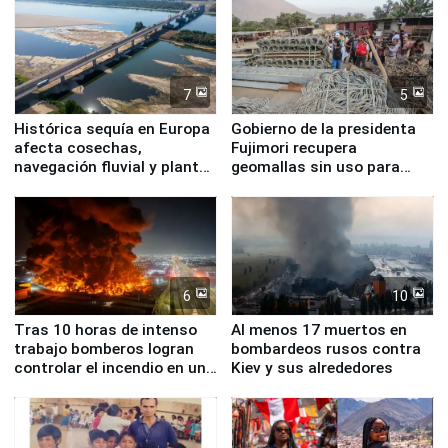
7
5
Histórica sequía en Europa
Gobierno de la presidenta
afecta cosechas,
Fujimori recupera
navegación fluvial y plantas
geomallas sin uso para
nucleares
proteger Santa Eulalia ante
Fenómeno El Niño
6
10
Tras 10 horas de intenso
Al menos 17 muertos en
trabajo bomberos logran
bombardeos rusos contra
controlar el incendio en una
Kiev y sus alrededores
planta química de Santiago
de Chile