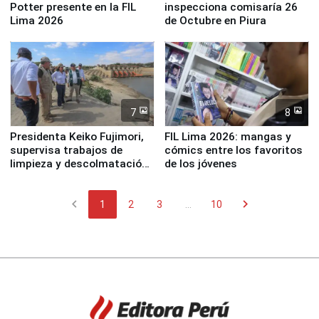
Potter presente en la FIL
inspecciona comisaría 26
Lima 2026
de Octubre en Piura
7
8
Presidenta Keiko Fujimori,
FIL Lima 2026: mangas y
supervisa trabajos de
cómics entre los favoritos
limpieza y descolmatación
de los jóvenes
en río Piura
chevron_left
chevron_right
1
2
3
...
10