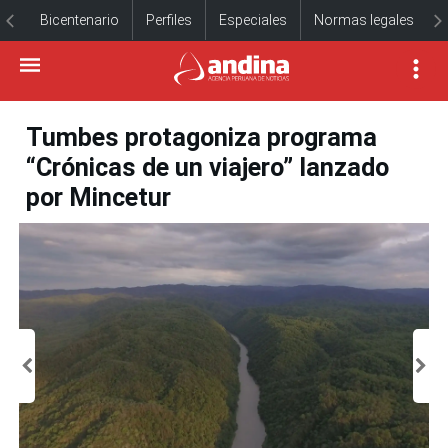
Bicentenario
Perfiles
Especiales
Normas legales
Tumbes protagoniza programa
“Crónicas de un viajero” lanzado
por Mincetur