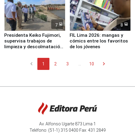
7
8
Presidenta Keiko Fujimori,
FIL Lima 2026: mangas y
supervisa trabajos de
cómics entre los favoritos
limpieza y descolmatación
de los jóvenes
en río Piura
chevron_left
chevron_right
1
2
3
...
10
Av. Alfonso Ugarte 873 Lima 1
Teléfono: (51-1) 315 0400 Fax: 431 2849