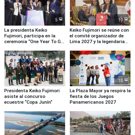
5
10
La presidenta Keiko
Keiko Fujimori se reúne con
Fujimori, participa en la
el comité organizador de
ceremonia “One Year To Go
Lima 2027 y la legendaria
de Lima 2027”
Simone Biles
11
10
Presidenta Keiko Fujimori
La Plaza Mayor ya respira la
asiste al concurso
fiesta de los Juegos
ecuestre “Copa Junín”
Panamericanos 2027