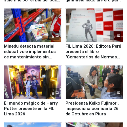
y la Jueza
empezar cuenta regresiva a
Panamericanos Lima 2027
6
9
Minedu detecta material
FIL Lima 2026: Editora Perú
educativo e implementos
presenta el libro
de mantenimiento sin
"Comentarios de Normas
distribuir en almacenes de
Legales: Laboral Vl .
la UGEL 2
Derecho Colectivo"
8
5
El mundo mágico de Harry
Presidenta Keiko Fujimori,
Potter presente en la FIL
inspecciona comisaría 26
Lima 2026
de Octubre en Piura