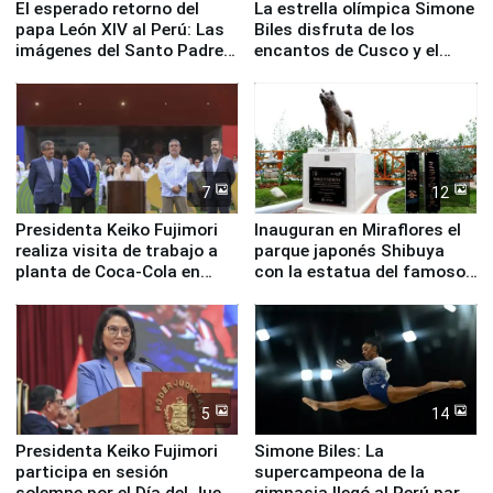
El esperado retorno del
La estrella olímpica Simone
papa León XIV al Perú: Las
Biles disfruta de los
imágenes del Santo Padre
encantos de Cusco y el
en su labor pastoral en
Valle Sagrado
nuestro país
7
12
Presidenta Keiko Fujimori
Inauguran en Miraflores el
realiza visita de trabajo a
parque japonés Shibuya
planta de Coca-Cola en
con la estatua del famoso
Pucusana
perro Hachiko
5
14
Presidenta Keiko Fujimori
Simone Biles: La
participa en sesión
supercampeona de la
solemne por el Día del Juez
gimnasia llegó al Perú para