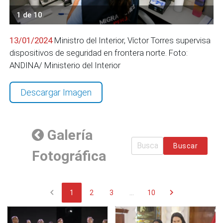
1 de 10
13/01/2024
Ministro del Interior, Víctor Torres supervisa
dispositivos de seguridad en frontera norte. Foto:
ANDINA/ Ministerio del Interior
Descargar Imagen
Galería
Buscar
Fotográfica
chevron_left
chevron_right
1
2
3
...
10