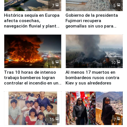
7
5
Histórica sequía en Europa
Gobierno de la presidenta
afecta cosechas,
Fujimori recupera
navegación fluvial y plantas
geomallas sin uso para
nucleares
proteger Santa Eulalia ante
Fenómeno El Niño
6
10
Tras 10 horas de intenso
Al menos 17 muertos en
trabajo bomberos logran
bombardeos rusos contra
controlar el incendio en una
Kiev y sus alrededores
planta química de Santiago
de Chile
15
7