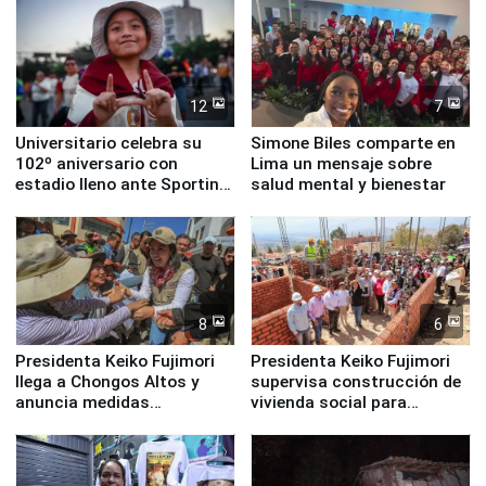
12
7
Universitario celebra su
Simone Biles comparte en
102º aniversario con
Lima un mensaje sobre
estadio lleno ante Sporting
salud mental y bienestar
Cristal
8
6
Presidenta Keiko Fujimori
Presidenta Keiko Fujimori
llega a Chongos Altos y
supervisa construcción de
anuncia medidas
vivienda social para
inmediatas en vivienda,
familias afectadas por
educación, salud y empleo
sismo en Junín