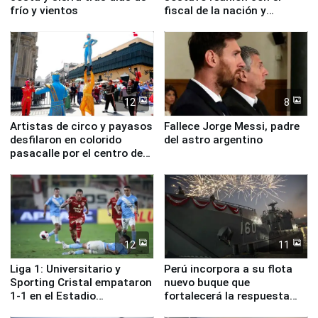
frío y vientos
fiscal de la nación y
ministros de Estado
12
8
Artistas de circo y payasos
Fallece Jorge Messi, padre
desfilaron en colorido
del astro argentino
pasacalle por el centro de
Lima
12
11
Liga 1: Universitario y
Perú incorpora a su flota
Sporting Cristal empataron
nuevo buque que
1-1 en el Estadio
fortalecerá la respuesta
Monumental
ante el fenómeno El Niño