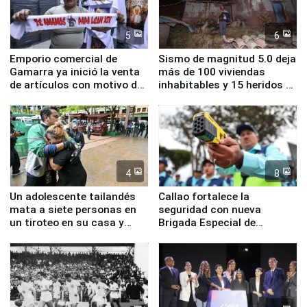
5
6
Emporio comercial de
Sismo de magnitud 5.0 deja
Gamarra ya inició la venta
más de 100 viviendas
de artículos con motivo de
inhabitables y 15 heridos en
la visita del papa León XIV
Junín
4
8
Un adolescente tailandés
Callao fortalece la
mata a siete personas en
seguridad con nueva
un tiroteo en su casa y
Brigada Especial de
escuela
Turismo y moderno
equipamiento para
Serenazgo