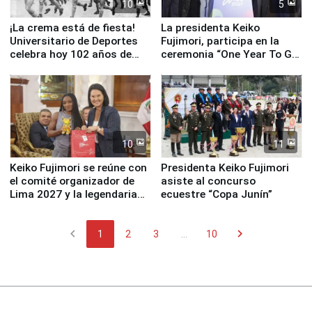
10
5
¡La crema está de fiesta!
La presidenta Keiko
Universitario de Deportes
Fujimori, participa en la
celebra hoy 102 años de
ceremonia “One Year To Go
fundación
de Lima 2027”
10
11
Keiko Fujimori se reúne con
Presidenta Keiko Fujimori
el comité organizador de
asiste al concurso
Lima 2027 y la legendaria
ecuestre “Copa Junín”
Simone Biles
chevron_left
chevron_right
1
2
3
...
10