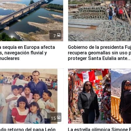
7
a sequía en Europa afecta
Gobierno de la presidenta Fu
, navegación fluvial y
recupera geomallas sin uso 
nucleares
proteger Santa Eulalia ante
Fenómeno El Niño
15
ado retorno del papa León
La estrella olímpica Simone B