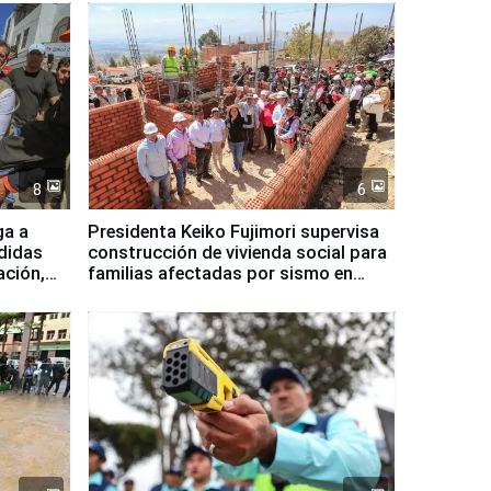
8
6
ga a
Presidenta Keiko Fujimori supervisa
didas
construcción de vivienda social para
ación,
familias afectadas por sismo en
Junín