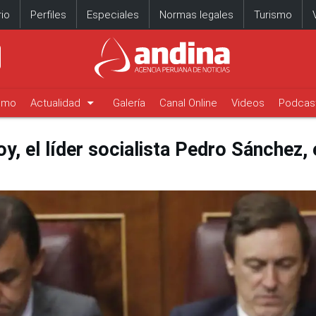
io
Perfiles
Especiales
Normas legales
Turismo
arrow_drop_down
timo
Actualidad
Galería
Canal Online
Videos
Podcas
y, el líder socialista Pedro Sánchez, 