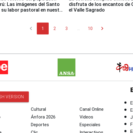
erú: Las imágenes del Santo
disfruta de los encantos de 
 su labor pastoral en nuestro
el Valle Sagrado
chevron_left
chevron_right
1
2
3
...
10
SH VERSION
E
Cultural
Canal Online
E
o
Ánfora 2026
Videos
J
F
Deportes
Especiales
E
a
Clic
Interactivos