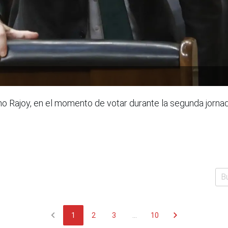
no Rajoy, en el momento de votar durante la segunda jorna
chevron_left
chevron_right
1
2
3
...
10