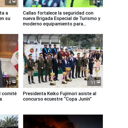
4
8
ta a
Callao fortalece la seguridad con
en su
nueva Brigada Especial de Turismo y
moderno equipamiento para
Serenazgo
10
11
l comité
Presidenta Keiko Fujimori asiste al
a
concurso ecuestre “Copa Junín”