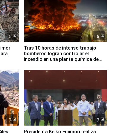
5
6
jimori
Tras 10 horas de intenso trabajo
para
bomberos logran controlar el
incendio en una planta química de
Santiago de Chile
7
7
iles
Presidenta Keiko Fujimori realiza