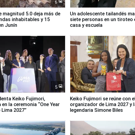
6
 magnitud 5.0 deja más de
Un adolescente tailandés ma
endas inhabitables y 15
siete personas en un tiroteo 
en Junín
casa y escuela
5
denta Keiko Fujimori,
Keiko Fujimori se reúne con e
a en la ceremonia “One Year
organizador de Lima 2027 y l
 Lima 2027”
legendaria Simone Biles