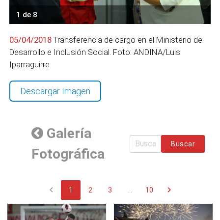
1 de 8
05/04/2018
Transferencia de cargo en el Ministerio de
Desarrollo e Inclusión Social. Foto: ANDINA/Luis
Iparraguirre
Descargar Imagen
Galería
Buscar
Fotográfica
chevron_left
chevron_right
1
2
3
...
10