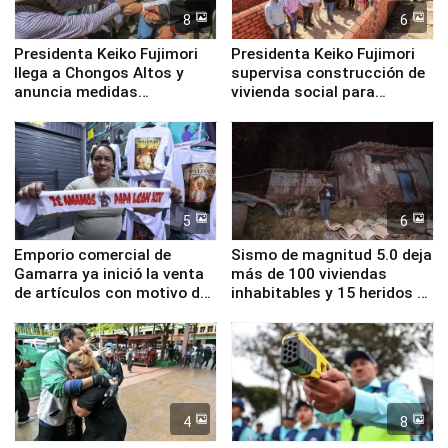
8
6
Presidenta Keiko Fujimori
Presidenta Keiko Fujimori
llega a Chongos Altos y
supervisa construcción de
anuncia medidas
vivienda social para
inmediatas en vivienda,
familias afectadas por
educación, salud y empleo
sismo en Junín
5
6
Emporio comercial de
Sismo de magnitud 5.0 deja
Gamarra ya inició la venta
más de 100 viviendas
de artículos con motivo de
inhabitables y 15 heridos en
la visita del papa León XIV
Junín
4
8