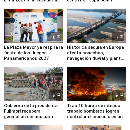
Simone Biles
10
7
La Plaza Mayor ya respira la
Histórica sequía en Europa
fiesta de los Juegos
afecta cosechas,
Panamericanos 2027
navegación fluvial y plantas
nucleares
5
6
Gobierno de la presidenta
Tras 10 horas de intenso
Fujimori recupera
trabajo bomberos logran
geomallas sin uso para
controlar el incendio en una
proteger Santa Eulalia ante
planta química de Santiago
Fenómeno El Niño
de Chile