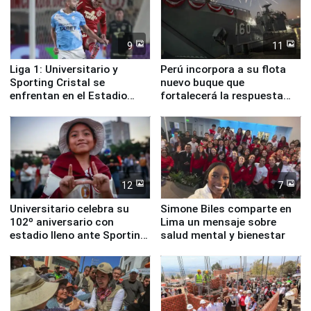
9
11
Liga 1: Universitario y
Perú incorpora a su flota
Sporting Cristal se
nuevo buque que
enfrentan en el Estadio
fortalecerá la respuesta
Monumental
ante el fenómeno El Niño
12
7
Universitario celebra su
Simone Biles comparte en
102º aniversario con
Lima un mensaje sobre
estadio lleno ante Sporting
salud mental y bienestar
Cristal