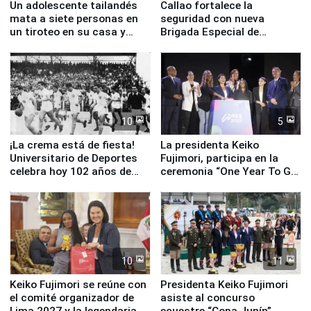
Un adolescente tailandés
Callao fortalece la
mata a siete personas en
seguridad con nueva
un tiroteo en su casa y
Brigada Especial de
escuela
Turismo y moderno
equipamiento para
Serenazgo
10
5
¡La crema está de fiesta!
La presidenta Keiko
Universitario de Deportes
Fujimori, participa en la
celebra hoy 102 años de
ceremonia “One Year To Go
fundación
de Lima 2027”
10
11
Keiko Fujimori se reúne con
Presidenta Keiko Fujimori
el comité organizador de
asiste al concurso
Lima 2027 y la legendaria
ecuestre “Copa Junín”