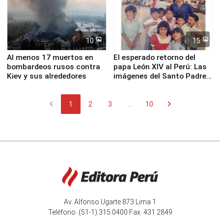
10
15
Al menos 17 muertos en
El esperado retorno del
bombardeos rusos contra
papa León XIV al Perú: Las
Kiev y sus alrededores
imágenes del Santo Padre
en su labor pastoral en
nuestro país
chevron_left
chevron_right
1
2
3
...
10
Av. Alfonso Ugarte 873 Lima 1
Teléfono: (51-1) 315 0400 Fax: 431 2849