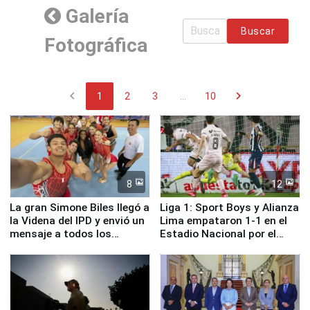
Galería
Buscar
Fotográfica
chevron_left
chevron_right
1
2
3
...
10
8
12
La gran Simone Biles llegó a
Liga 1: Sport Boys y Alianza
la Videna del IPD y envió un
Lima empataron 1-1 en el
mensaje a todos los
Estadio Nacional por el
deportistas del Perú
Torneo Clausura