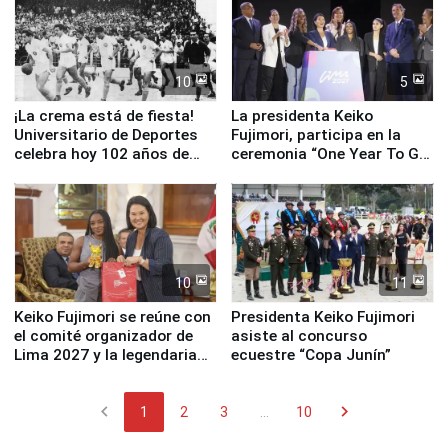
Serenazgo
10
5
¡La crema está de fiesta!
La presidenta Keiko
Universitario de Deportes
Fujimori, participa en la
celebra hoy 102 años de
ceremonia “One Year To Go
fundación
de Lima 2027”
10
11
Keiko Fujimori se reúne con
Presidenta Keiko Fujimori
el comité organizador de
asiste al concurso
Lima 2027 y la legendaria
ecuestre “Copa Junín”
Simone Biles
chevron_left
chevron_right
1
2
3
...
10