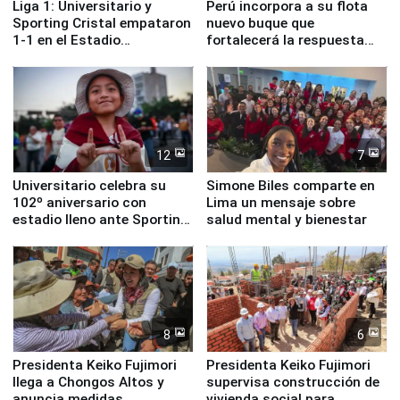
Liga 1: Universitario y
Perú incorpora a su flota
Sporting Cristal empataron
nuevo buque que
1-1 en el Estadio
fortalecerá la respuesta
Monumental
ante el fenómeno El Niño
12
7
Universitario celebra su
Simone Biles comparte en
102º aniversario con
Lima un mensaje sobre
estadio lleno ante Sporting
salud mental y bienestar
Cristal
8
6
Presidenta Keiko Fujimori
Presidenta Keiko Fujimori
llega a Chongos Altos y
supervisa construcción de
anuncia medidas
vivienda social para