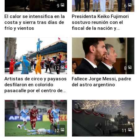
9
6
El calor se intensifica en la
Presidenta Keiko Fujimori
costa y sierra tras días de
sostuvo reunión con el
frío y vientos
fiscal de la nación y
ministros de Estado
12
8
Artistas de circo y payasos
Fallece Jorge Messi, padre
desfilaron en colorido
del astro argentino
pasacalle por el centro de
Lima
12
11