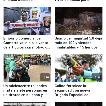
inmediatas en vivienda,
familias afectadas por
educación, salud y empleo
sismo en Junín
5
6
Emporio comercial de
Sismo de magnitud 5.0 deja
Gamarra ya inició la venta
más de 100 viviendas
de artículos con motivo de
inhabitables y 15 heridos en
la visita del papa León XIV
Junín
4
8
Un adolescente tailandés
Callao fortalece la
mata a siete personas en
seguridad con nueva
un tiroteo en su casa y
Brigada Especial de
escuela
Turismo y moderno
equipamiento para