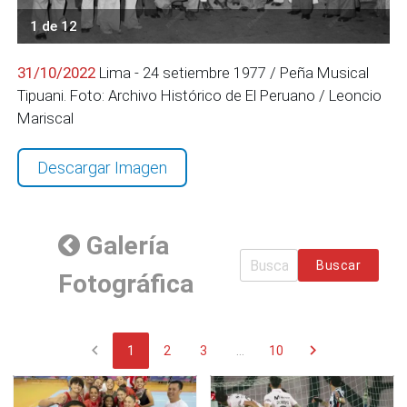
1 de 12
31/10/2022
Lima - 24 setiembre 1977 / Peña Musical
Tipuani. Foto: Archivo Histórico de El Peruano / Leoncio
Mariscal
Descargar Imagen
Galería
Buscar
Fotográfica
chevron_left
chevron_right
1
2
3
...
10