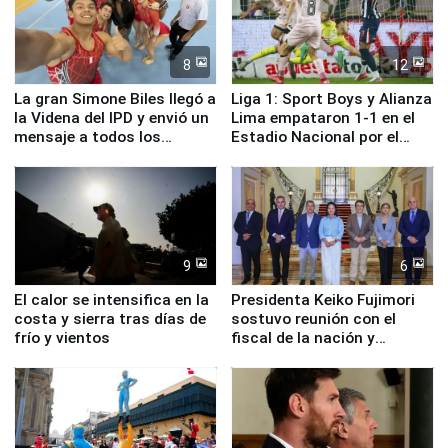
8
12
La gran Simone Biles llegó a
Liga 1: Sport Boys y Alianza
la Videna del IPD y envió un
Lima empataron 1-1 en el
mensaje a todos los
Estadio Nacional por el
deportistas del Perú
Torneo Clausura
9
6
El calor se intensifica en la
Presidenta Keiko Fujimori
costa y sierra tras días de
sostuvo reunión con el
frío y vientos
fiscal de la nación y
ministros de Estado