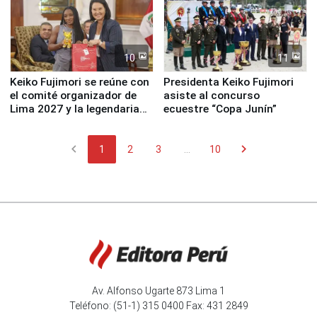
10
11
Keiko Fujimori se reúne con
Presidenta Keiko Fujimori
el comité organizador de
asiste al concurso
Lima 2027 y la legendaria
ecuestre “Copa Junín”
Simone Biles
chevron_left
chevron_right
1
2
3
...
10
Av. Alfonso Ugarte 873 Lima 1
Teléfono: (51-1) 315 0400 Fax: 431 2849