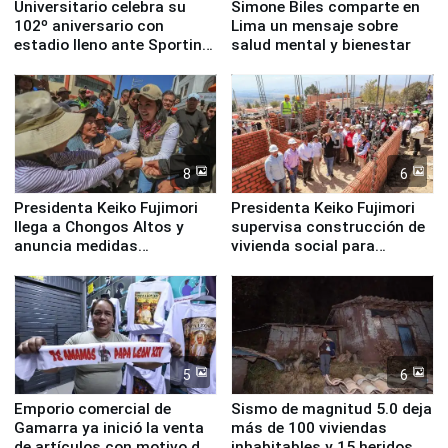
Universitario celebra su
Simone Biles comparte en
102º aniversario con
Lima un mensaje sobre
estadio lleno ante Sporting
salud mental y bienestar
Cristal
8
6
Presidenta Keiko Fujimori
Presidenta Keiko Fujimori
llega a Chongos Altos y
supervisa construcción de
anuncia medidas
vivienda social para
inmediatas en vivienda,
familias afectadas por
educación, salud y empleo
sismo en Junín
5
6
Emporio comercial de
Sismo de magnitud 5.0 deja
Gamarra ya inició la venta
más de 100 viviendas
de artículos con motivo de
inhabitables y 15 heridos en