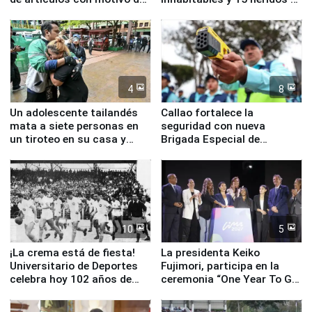
la visita del papa León XIV
Junín
4
8
Un adolescente tailandés
Callao fortalece la
mata a siete personas en
seguridad con nueva
un tiroteo en su casa y
Brigada Especial de
escuela
Turismo y moderno
equipamiento para
Serenazgo
10
5
¡La crema está de fiesta!
La presidenta Keiko
Universitario de Deportes
Fujimori, participa en la
celebra hoy 102 años de
ceremonia “One Year To Go
fundación
de Lima 2027”