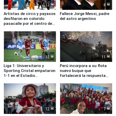
12
8
Artistas de circo y payasos
Fallece Jorge Messi, padre
desfilaron en colorido
del astro argentino
pasacalle por el centro de
Lima
12
11
Liga 1: Universitario y
Perú incorpora a su flota
Sporting Cristal empataron
nuevo buque que
1-1 en el Estadio
fortalecerá la respuesta
Monumental
ante el fenómeno El Niño
12
7