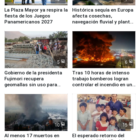
La Plaza Mayor ya respira la
Histórica sequía en Europa
fiesta de los Juegos
afecta cosechas,
Panamericanos 2027
navegación fluvial y plantas
nucleares
5
6
Gobierno de la presidenta
Tras 10 horas de intenso
Fujimori recupera
trabajo bomberos logran
geomallas sin uso para
controlar el incendio en una
proteger Santa Eulalia ante
planta química de Santiago
Fenómeno El Niño
de Chile
10
15
Al menos 17 muertos en
El esperado retorno del