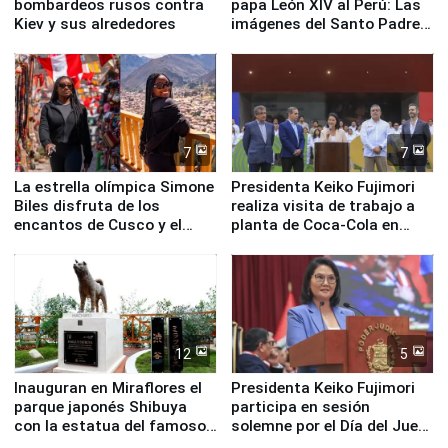
bombardeos rusos contra
papa León XIV al Perú: Las
Kiev y sus alrededores
imágenes del Santo Padre
en su labor pastoral en
nuestro país
7
7
La estrella olímpica Simone
Presidenta Keiko Fujimori
Biles disfruta de los
realiza visita de trabajo a
encantos de Cusco y el
planta de Coca-Cola en
Valle Sagrado
Pucusana
12
5
Inauguran en Miraflores el
Presidenta Keiko Fujimori
parque japonés Shibuya
participa en sesión
con la estatua del famoso
solemne por el Día del Juez
perro Hachiko
y la Jueza