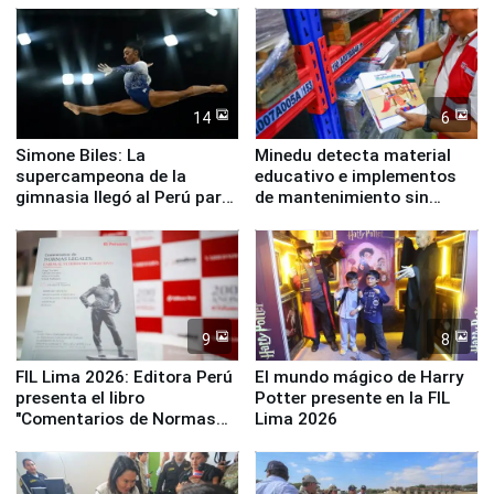
14
6
Simone Biles: La
Minedu detecta material
supercampeona de la
educativo e implementos
gimnasia llegó al Perú para
de mantenimiento sin
empezar cuenta regresiva a
distribuir en almacenes de
Panamericanos Lima 2027
la UGEL 2
9
8
FIL Lima 2026: Editora Perú
El mundo mágico de Harry
presenta el libro
Potter presente en la FIL
"Comentarios de Normas
Lima 2026
Legales: Laboral Vl .
Derecho Colectivo"