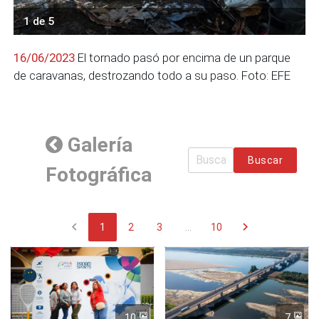
1 de 5
16/06/2023
El tornado pasó por encima de un parque
de caravanas, destrozando todo a su paso. Foto: EFE
Galería
Buscar
Fotográfica
chevron_left
chevron_right
1
2
3
...
10
10
7