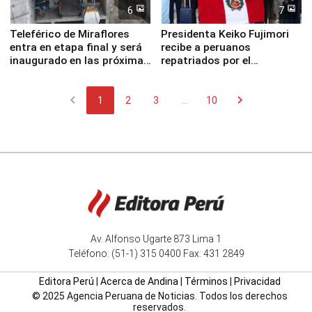
6
7
Teleférico de Miraflores
Presidenta Keiko Fujimori
entra en etapa final y será
recibe a peruanos
inaugurado en las próximas
repatriados por el
semanas
terremoto en Venezuela
chevron_left
chevron_right
1
2
3
...
10
Av. Alfonso Ugarte 873 Lima 1
Teléfono: (51-1) 315 0400 Fax: 431 2849
Editora Perú
|
Acerca de Andina
|
Términos
|
Privacidad
© 2025 Agencia Peruana de Noticias. Todos los derechos
reservados.