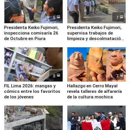
5
7
Presidenta Keiko Fujimori,
Presidenta Keiko Fujimori,
inspecciona comisaría 26
supervisa trabajos de
de Octubre en Piura
limpieza y descolmatación
en río Piura
8
7
FIL Lima 2026: mangas y
Hallazgo en Cerro Mayal
cómics entre los favoritos
revela talleres de alfarería
de los jóvenes
de la cultura mochica