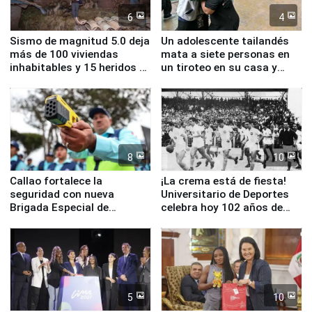
6
4
Sismo de magnitud 5.0 deja
Un adolescente tailandés
más de 100 viviendas
mata a siete personas en
inhabitables y 15 heridos en
un tiroteo en su casa y
Junín
escuela
8
10
Callao fortalece la
¡La crema está de fiesta!
seguridad con nueva
Universitario de Deportes
Brigada Especial de
celebra hoy 102 años de
Turismo y moderno
fundación
equipamiento para
Serenazgo
5
10