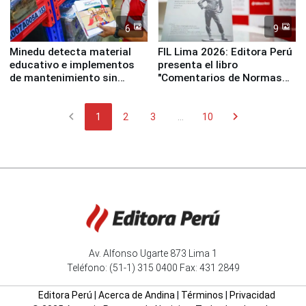
6
9
Minedu detecta material
FIL Lima 2026: Editora Perú
educativo e implementos
presenta el libro
de mantenimiento sin
"Comentarios de Normas
distribuir en almacenes de
Legales: Laboral Vl .
la UGEL 2
Derecho Colectivo"
chevron_left
chevron_right
1
2
3
...
10
Av. Alfonso Ugarte 873 Lima 1
Teléfono: (51-1) 315 0400 Fax: 431 2849
Editora Perú
|
Acerca de Andina
|
Términos
|
Privacidad