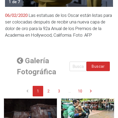
1 de 7
06/02/2020
Las estatuas de los Oscar están listas para
ser colocadas después de recibir una nueva capa de
dolor de oro para la 92a Anual de los Premios de la
Academia en Hollywood, California. Foto: AFP
Galería
Buscar
Fotográfica
chevron_left
chevron_right
1
2
3
...
10