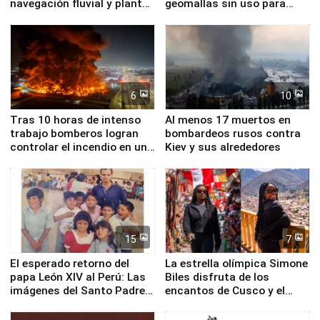
navegación fluvial y plantas
geomallas sin uso para
nucleares
proteger Santa Eulalia ante
Fenómeno El Niño
6
10
Tras 10 horas de intenso
Al menos 17 muertos en
trabajo bomberos logran
bombardeos rusos contra
controlar el incendio en una
Kiev y sus alrededores
planta química de Santiago
de Chile
15
7
El esperado retorno del
La estrella olímpica Simone
papa León XIV al Perú: Las
Biles disfruta de los
imágenes del Santo Padre
encantos de Cusco y el
en su labor pastoral en
Valle Sagrado
nuestro país