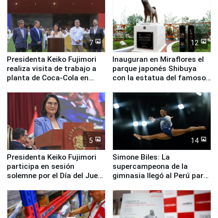
7
12
Presidenta Keiko Fujimori
Inauguran en Miraflores el
realiza visita de trabajo a
parque japonés Shibuya
planta de Coca-Cola en
con la estatua del famoso
Pucusana
perro Hachiko
5
14
Presidenta Keiko Fujimori
Simone Biles: La
participa en sesión
supercampeona de la
solemne por el Día del Juez
gimnasia llegó al Perú para
y la Jueza
empezar cuenta regresiva a
Panamericanos Lima 2027