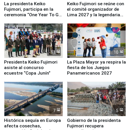
La presidenta Keiko
Keiko Fujimori se reúne con
Fujimori, participa en la
el comité organizador de
ceremonia “One Year To Go
Lima 2027 y la legendaria
de Lima 2027”
Simone Biles
11
10
Presidenta Keiko Fujimori
La Plaza Mayor ya respira la
asiste al concurso
fiesta de los Juegos
ecuestre “Copa Junín”
Panamericanos 2027
7
5
Histórica sequía en Europa
Gobierno de la presidenta
afecta cosechas,
Fujimori recupera