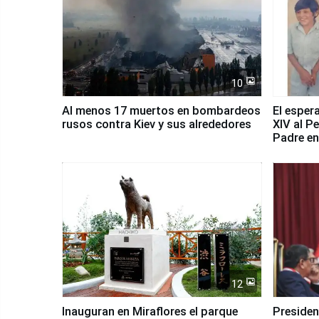
10
Al menos 17 muertos en bombardeos
El esper
rusos contra Kiev y sus alrededores
XIV al P
Padre en
país
12
Inauguran en Miraflores el parque
Presiden