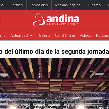
io
Perfiles
Especiales
Normas legales
Turismo
arrow_drop_down
timo
Actualidad
Galería
Canal Online
Videos
Podcas
io del último día de la segunda jornad