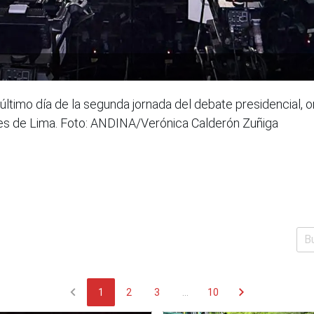
l último día de la segunda jornada del debate presidencial,
nes de Lima. Foto: ANDINA/Verónica Calderón Zuñiga
chevron_left
chevron_right
1
2
3
...
10