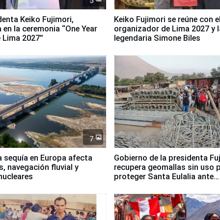
5
denta Keiko Fujimori,
Keiko Fujimori se reúne con e
a en la ceremonia “One Year
organizador de Lima 2027 y l
 Lima 2027”
legendaria Simone Biles
7
a sequía en Europa afecta
Gobierno de la presidenta Fu
, navegación fluvial y
recupera geomallas sin uso 
nucleares
proteger Santa Eulalia ante
Fenómeno El Niño