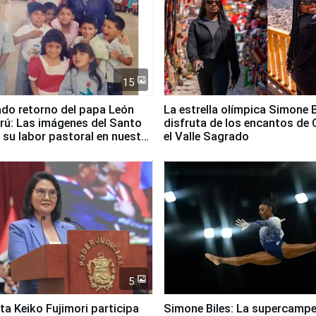
15
ado retorno del papa León
La estrella olímpica Simone B
erú: Las imágenes del Santo
disfruta de los encantos de 
 su labor pastoral en nuestro
el Valle Sagrado
5
ta Keiko Fujimori participa
Simone Biles: La supercamp