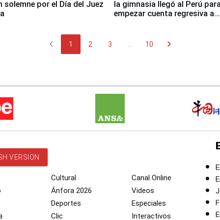
n solemne por el Día del Juez
la gimnasia llegó al Perú par
za
empezar cuenta regresiva a
Panamericanos Lima 2027
chevron_left
chevron_right
1
2
3
...
10
SH VERSION
E
Cultural
Canal Online
E
o
Ánfora 2026
Videos
J
F
Deportes
Especiales
E
a
Clic
Interactivos