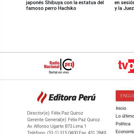
japonés Shibuya con la estatua del
en sesió
famoso perro Hachiko
y la Jue
ENGLI
Inicio
Director(e): Félix Paz Quiroz
Lo últim
Gerente General(e): Félix Paz Quiroz
Política
Av. Alfonso Ugarte 873 Lima 1
Economí
Teléfono: (51-1) 315 0400 Fax: 431 2849