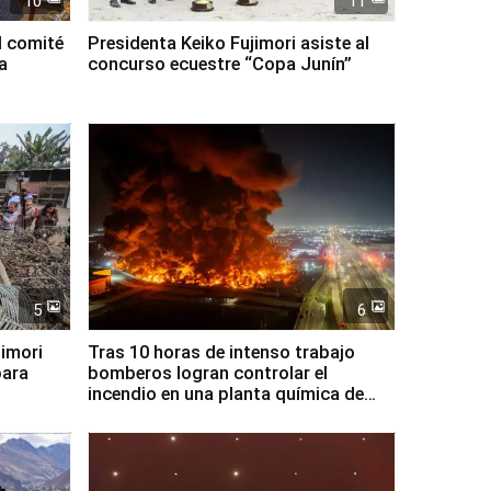
10
11
l comité
Presidenta Keiko Fujimori asiste al
a
concurso ecuestre “Copa Junín”
5
6
jimori
Tras 10 horas de intenso trabajo
para
bomberos logran controlar el
incendio en una planta química de
Santiago de Chile