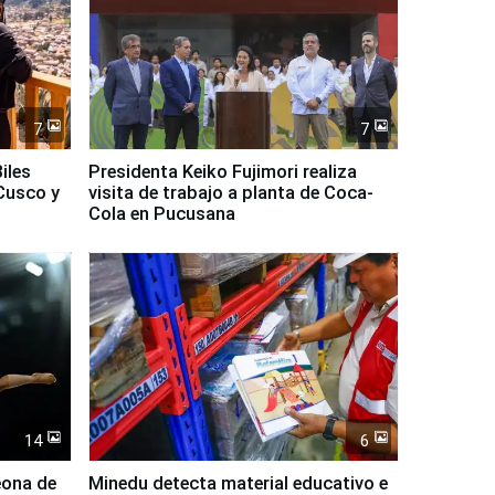
7
7
iles
Presidenta Keiko Fujimori realiza
Cusco y
visita de trabajo a planta de Coca-
Cola en Pucusana
14
6
eona de
Minedu detecta material educativo e