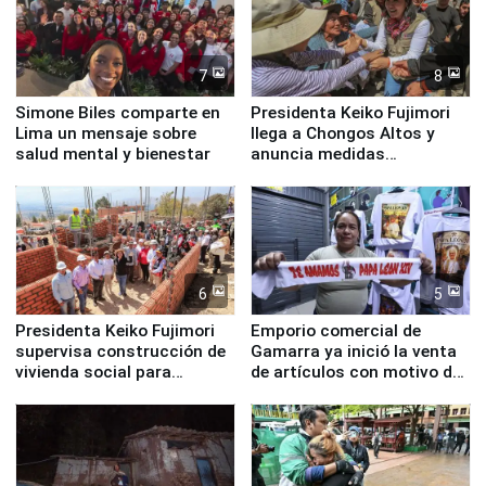
7
8
Simone Biles comparte en
Presidenta Keiko Fujimori
Lima un mensaje sobre
llega a Chongos Altos y
salud mental y bienestar
anuncia medidas
inmediatas en vivienda,
educación, salud y empleo
6
5
Presidenta Keiko Fujimori
Emporio comercial de
supervisa construcción de
Gamarra ya inició la venta
vivienda social para
de artículos con motivo de
familias afectadas por
la visita del papa León XIV
sismo en Junín