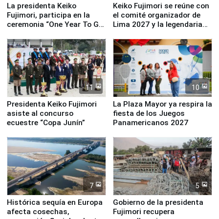
La presidenta Keiko
Keiko Fujimori se reúne con
Fujimori, participa en la
el comité organizador de
ceremonia “One Year To Go
Lima 2027 y la legendaria
de Lima 2027”
Simone Biles
11
10
Presidenta Keiko Fujimori
La Plaza Mayor ya respira la
asiste al concurso
fiesta de los Juegos
ecuestre “Copa Junín”
Panamericanos 2027
7
5
Histórica sequía en Europa
Gobierno de la presidenta
afecta cosechas,
Fujimori recupera