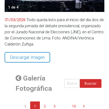
1 de 4
31/03/2026
Todo queda listo para el inicio del día dos de
la segunda jornada del debate presidencial, organizado
por el Jurado Nacional de Elecciones (JNE), en el Centro
de Convenciones de Lima. Foto: ANDINA/Verónica
Calderón Zuñiga
Descargar Imagen
Galería
Buscar
Fotográfica
chevron_left
chevron_right
1
2
3
...
10