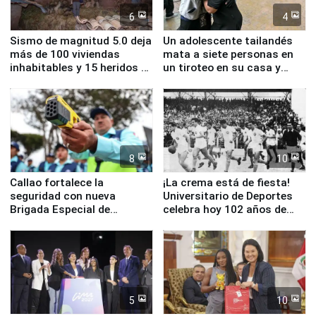
6
4
Sismo de magnitud 5.0 deja
Un adolescente tailandés
más de 100 viviendas
mata a siete personas en
inhabitables y 15 heridos en
un tiroteo en su casa y
Junín
escuela
8
10
Callao fortalece la
¡La crema está de fiesta!
seguridad con nueva
Universitario de Deportes
Brigada Especial de
celebra hoy 102 años de
Turismo y moderno
fundación
equipamiento para
Serenazgo
5
10