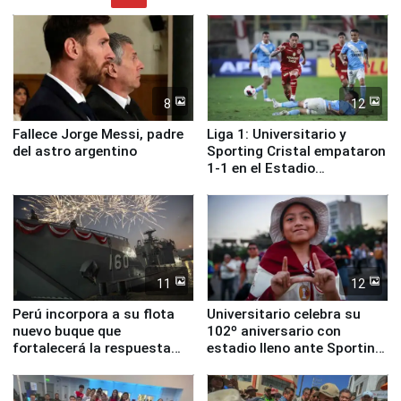
8
12
Fallece Jorge Messi, padre
Liga 1: Universitario y
del astro argentino
Sporting Cristal empataron
1-1 en el Estadio
Monumental
11
12
Perú incorpora a su flota
Universitario celebra su
nuevo buque que
102º aniversario con
fortalecerá la respuesta
estadio lleno ante Sporting
ante el fenómeno El Niño
Cristal