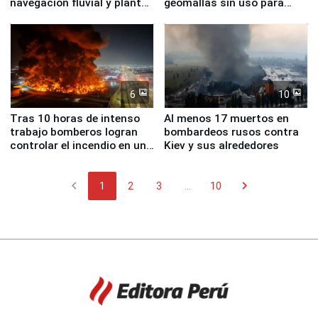
navegación fluvial y plantas
geomallas sin uso para
nucleares
proteger Santa Eulalia ante
Fenómeno El Niño
6
10
Tras 10 horas de intenso
Al menos 17 muertos en
trabajo bomberos logran
bombardeos rusos contra
controlar el incendio en una
Kiev y sus alrededores
planta química de Santiago
de Chile
chevron_left
chevron_right
1
2
3
...
10