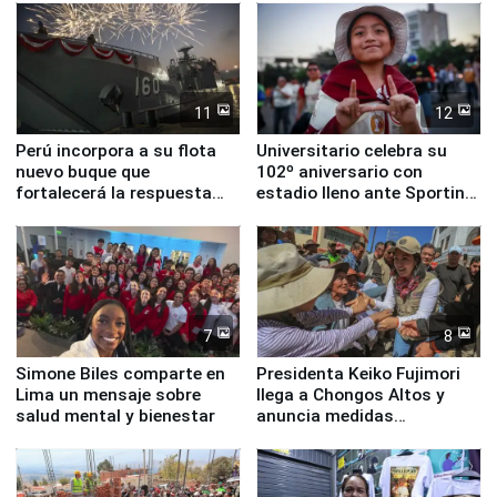
11
12
Perú incorpora a su flota
Universitario celebra su
nuevo buque que
102º aniversario con
fortalecerá la respuesta
estadio lleno ante Sporting
ante el fenómeno El Niño
Cristal
7
8
Simone Biles comparte en
Presidenta Keiko Fujimori
Lima un mensaje sobre
llega a Chongos Altos y
salud mental y bienestar
anuncia medidas
inmediatas en vivienda,
educación, salud y empleo