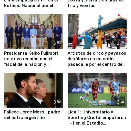
Estadio Nacional por el
frío y vientos
Torneo Clausura
6
12
Presidenta Keiko Fujimori
Artistas de circo y payasos
sostuvo reunión con el
desfilaron en colorido
fiscal de la nación y
pasacalle por el centro de
ministros de Estado
Lima
8
12
Fallece Jorge Messi, padre
Liga 1: Universitario y
del astro argentino
Sporting Cristal empataron
1-1 en el Estadio
Monumental