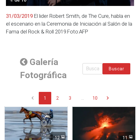
31/03/2019
El lider Robert Smith, de The Cure, habla en
el escenario en la Ceremonia de Iniciación al Salón de la
Fama del Rock & Roll 2019.Foto:AFP
Galería
Buscar
Fotográfica
chevron_left
chevron_right
1
2
3
...
10
12
11