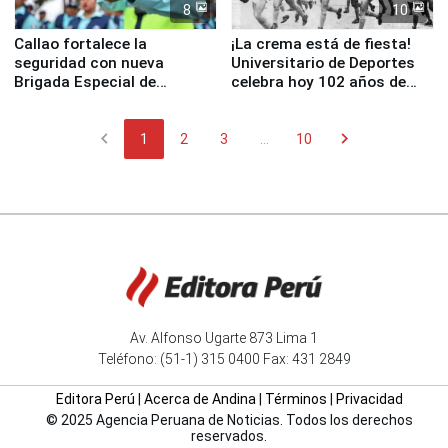
8
10
Callao fortalece la
¡La crema está de fiesta!
seguridad con nueva
Universitario de Deportes
Brigada Especial de
celebra hoy 102 años de
Turismo y moderno
fundación
equipamiento para
chevron_left
chevron_right
Serenazgo
1
2
3
...
10
Av. Alfonso Ugarte 873 Lima 1
Teléfono: (51-1) 315 0400 Fax: 431 2849
Editora Perú
|
Acerca de Andina
|
Términos
|
Privacidad
© 2025 Agencia Peruana de Noticias. Todos los derechos
reservados.