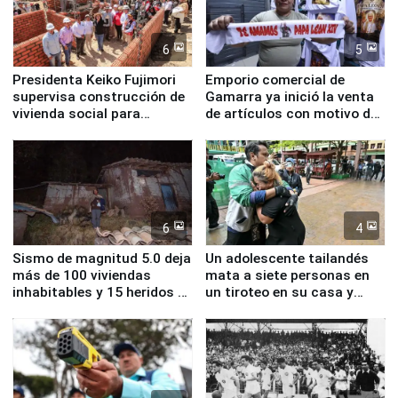
6
5
Presidenta Keiko Fujimori
Emporio comercial de
supervisa construcción de
Gamarra ya inició la venta
vivienda social para
de artículos con motivo de
familias afectadas por
la visita del papa León XIV
sismo en Junín
6
4
Sismo de magnitud 5.0 deja
Un adolescente tailandés
más de 100 viviendas
mata a siete personas en
inhabitables y 15 heridos en
un tiroteo en su casa y
Junín
escuela