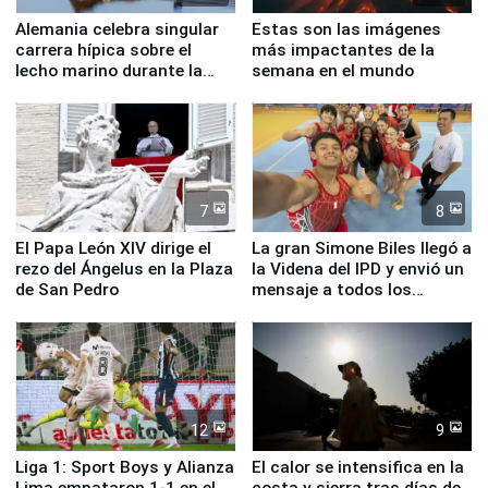
Alemania celebra singular
Estas son las imágenes
carrera hípica sobre el
más impactantes de la
lecho marino durante la
semana en el mundo
marea baja
7
8
El Papa León XIV dirige el
La gran Simone Biles llegó a
rezo del Ángelus en la Plaza
la Videna del IPD y envió un
de San Pedro
mensaje a todos los
deportistas del Perú
12
9
Liga 1: Sport Boys y Alianza
El calor se intensifica en la
Lima empataron 1-1 en el
costa y sierra tras días de