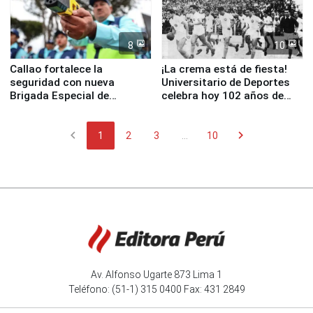
8
10
Callao fortalece la
¡La crema está de fiesta!
seguridad con nueva
Universitario de Deportes
Brigada Especial de
celebra hoy 102 años de
Turismo y moderno
fundación
equipamiento para
chevron_left
chevron_right
Serenazgo
1
2
3
...
10
Av. Alfonso Ugarte 873 Lima 1
Teléfono: (51-1) 315 0400 Fax: 431 2849