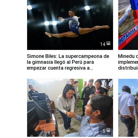
14
Simone Biles: La supercampeona de
Minedu d
la gimnasia llegó al Perú para
impleme
empezar cuenta regresiva a
distribu
Panamericanos Lima 2027
5