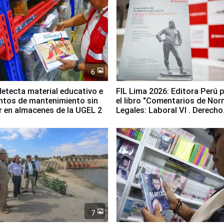
6
etecta material educativo e
FIL Lima 2026: Editora Perú 
ntos de mantenimiento sin
el libro "Comentarios de No
ir en almacenes de la UGEL 2
Legales: Laboral Vl . Derecho
Colectivo"
7