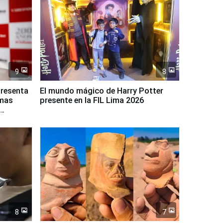
9
8
presenta
El mundo mágico de Harry Potter
rmas
presente en la FIL Lima 2026
8
7