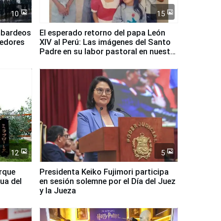
10
15
mbardeos
El esperado retorno del papa León
dedores
XIV al Perú: Las imágenes del Santo
Padre en su labor pastoral en nuestro
país
12
5
arque
Presidenta Keiko Fujimori participa
ua del
en sesión solemne por el Día del Juez
y la Jueza