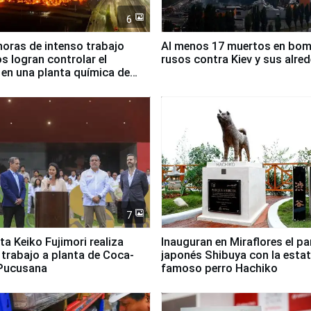
6
horas de intenso trabajo
Al menos 17 muertos en bo
 logran controlar el
rusos contra Kiev y sus alre
 en una planta química de
 de Chile
7
ta Keiko Fujimori realiza
Inauguran en Miraflores el p
e trabajo a planta de Coca-
japonés Shibuya con la estat
 Pucusana
famoso perro Hachiko