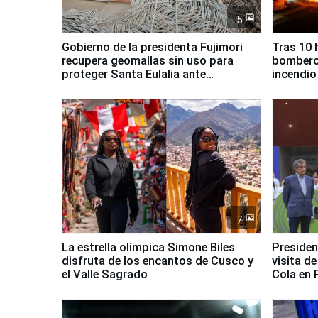
5
Gobierno de la presidenta Fujimori
Tras 10 
recupera geomallas sin uso para
bomberos
proteger Santa Eulalia ante
incendio
Fenómeno El Niño
Santiago
7
La estrella olímpica Simone Biles
Presiden
disfruta de los encantos de Cusco y
visita d
el Valle Sagrado
Cola en