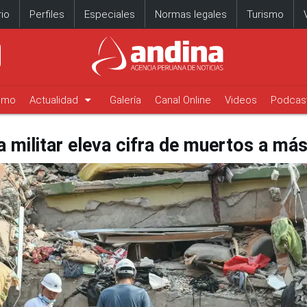
io
Perfiles
Especiales
Normas legales
Turismo
arrow_drop_down
timo
Actualidad
Galería
Canal Online
Videos
Podcas
 militar eleva cifra de muertos a má