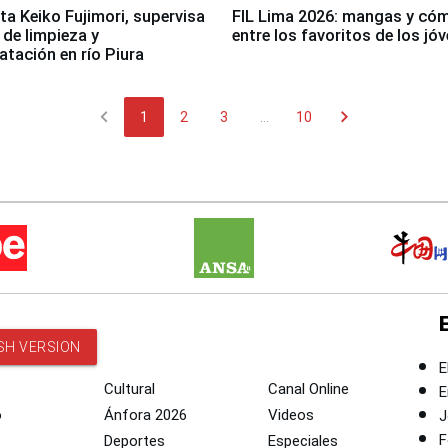
ta Keiko Fujimori, supervisa
FIL Lima 2026: mangas y có
 de limpieza y
entre los favoritos de los jó
tación en río Piura
chevron_left
chevron_right
1
2
3
...
10
SH VERSION
E
Cultural
Canal Online
E
o
Ánfora 2026
Videos
J
F
Deportes
Especiales