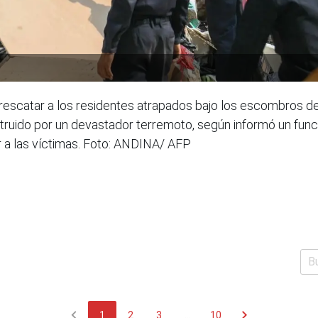
 rescatar a los residentes atrapados bajo los escombros 
truido por un devastador terremoto, según informó un funci
ar a las víctimas. Foto: ANDINA/ AFP
chevron_left
chevron_right
1
2
3
...
10