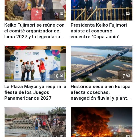
11
6
Keiko Fujimori se reúne con
Presidenta Keiko Fujimori
el comité organizador de
asiste al concurso
Lima 2027 y la legendaria
ecuestre “Copa Junín”
Simone Biles
10
7
La Plaza Mayor ya respira la
Histórica sequía en Europa
fiesta de los Juegos
afecta cosechas,
Panamericanos 2027
navegación fluvial y plantas
nucleares