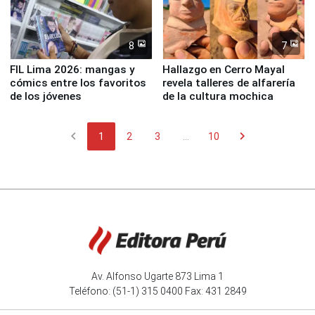
8
7
FIL Lima 2026: mangas y
Hallazgo en Cerro Mayal
cómics entre los favoritos
revela talleres de alfarería
de los jóvenes
de la cultura mochica
chevron_left
chevron_right
1
2
3
...
10
Av. Alfonso Ugarte 873 Lima 1
Teléfono: (51-1) 315 0400 Fax: 431 2849