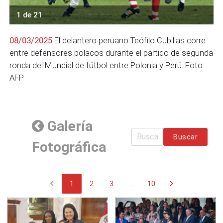
1 de 21
08/03/2025
El delantero peruano Teófilo Cubillas corre
entre defensores polacos durante el partido de segunda
ronda del Mundial de fútbol entre Polonia y Perú. Foto:
AFP
Galería
Buscar
Fotográfica
chevron_left
chevron_right
1
2
3
...
10