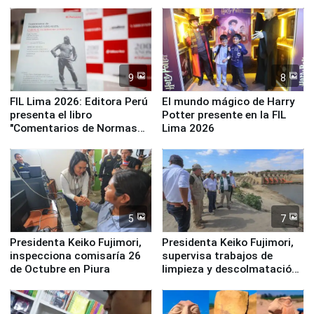
empezar cuenta regresiva a
distribuir en almacenes de
Panamericanos Lima 2027
la UGEL 2
9
8
FIL Lima 2026: Editora Perú
El mundo mágico de Harry
presenta el libro
Potter presente en la FIL
"Comentarios de Normas
Lima 2026
Legales: Laboral Vl .
Derecho Colectivo"
5
7
Presidenta Keiko Fujimori,
Presidenta Keiko Fujimori,
inspecciona comisaría 26
supervisa trabajos de
de Octubre en Piura
limpieza y descolmatación
en río Piura