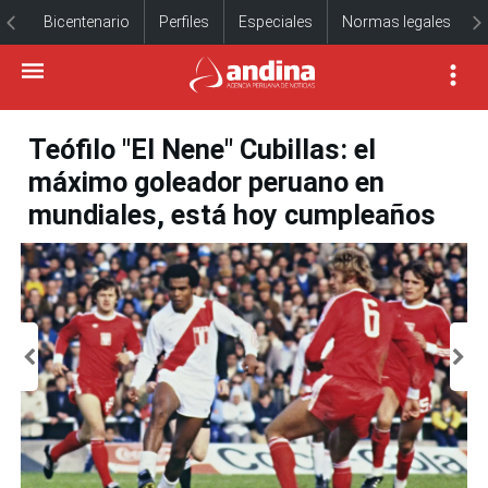
Bicentenario
Perfiles
Especiales
Normas legales
Teófilo "El Nene" Cubillas: el
máximo goleador peruano en
mundiales, está hoy cumpleaños