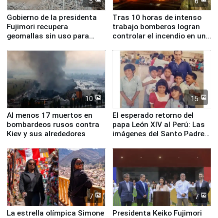
5
6
Gobierno de la presidenta
Tras 10 horas de intenso
Fujimori recupera
trabajo bomberos logran
geomallas sin uso para
controlar el incendio en una
proteger Santa Eulalia ante
planta química de Santiago
Fenómeno El Niño
de Chile
10
15
Al menos 17 muertos en
El esperado retorno del
bombardeos rusos contra
papa León XIV al Perú: Las
Kiev y sus alrededores
imágenes del Santo Padre
en su labor pastoral en
nuestro país
7
7
La estrella olímpica Simone
Presidenta Keiko Fujimori