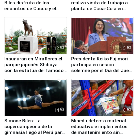
Biles disfruta de los
realiza visita de trabajo a
encantos de Cusco y el
planta de Coca-Cola en
Valle Sagrado
Pucusana
12
5
Inauguran en Miraflores el
Presidenta Keiko Fujimori
parque japonés Shibuya
participa en sesión
con la estatua del famoso
solemne por el Día del Juez
perro Hachiko
y la Jueza
14
6
Simone Biles: La
Minedu detecta material
supercampeona de la
educativo e implementos
gimnasia llegó al Perú para
de mantenimiento sin