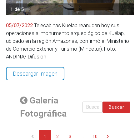
1 de 5
05/07/2022
Telecabinas Kuélap reanudan hoy sus
operaciones al monumento arqueológico de Kuélap,
ubicado en la región Amazonas, confirmó el Ministerio
de Comercio Exterior y Turismo (Mincetur). Foto:
ANDINA/ Difusión
Descargar Imagen
Galería
Buscar
Fotográfica
chevron_left
chevron_right
1
2
3
...
10