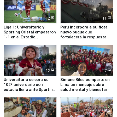
12
11
Liga 1: Universitario y
Perú incorpora a su flota
Sporting Cristal empataron
nuevo buque que
1-1 en el Estadio
fortalecerá la respuesta
Monumental
ante el fenómeno El Niño
12
7
Universitario celebra su
Simone Biles comparte en
102º aniversario con
Lima un mensaje sobre
estadio lleno ante Sporting
salud mental y bienestar
Cristal