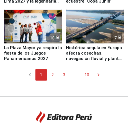
Lima 2027 y la legendaria
ecuestre “Copa Junín”
Simone Biles
10
7
La Plaza Mayor ya respira la
Histórica sequía en Europa
fiesta de los Juegos
afecta cosechas,
Panamericanos 2027
navegación fluvial y plantas
nucleares
chevron_left
chevron_right
1
2
3
...
10