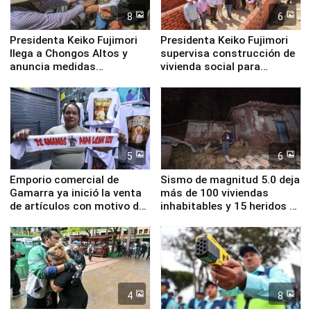
8
6
Presidenta Keiko Fujimori
Presidenta Keiko Fujimori
llega a Chongos Altos y
supervisa construcción de
anuncia medidas
vivienda social para
inmediatas en vivienda,
familias afectadas por
educación, salud y empleo
sismo en Junín
5
6
Emporio comercial de
Sismo de magnitud 5.0 deja
Gamarra ya inició la venta
más de 100 viviendas
de artículos con motivo de
inhabitables y 15 heridos en
la visita del papa León XIV
Junín
4
8