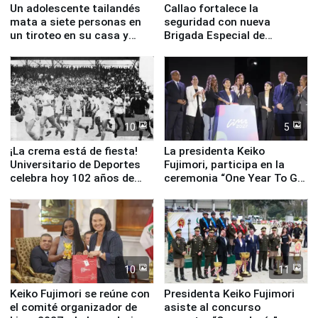
Un adolescente tailandés
Callao fortalece la
mata a siete personas en
seguridad con nueva
un tiroteo en su casa y
Brigada Especial de
escuela
Turismo y moderno
equipamiento para
Serenazgo
10
5
¡La crema está de fiesta!
La presidenta Keiko
Universitario de Deportes
Fujimori, participa en la
celebra hoy 102 años de
ceremonia “One Year To Go
fundación
de Lima 2027”
10
11
Keiko Fujimori se reúne con
Presidenta Keiko Fujimori
el comité organizador de
asiste al concurso