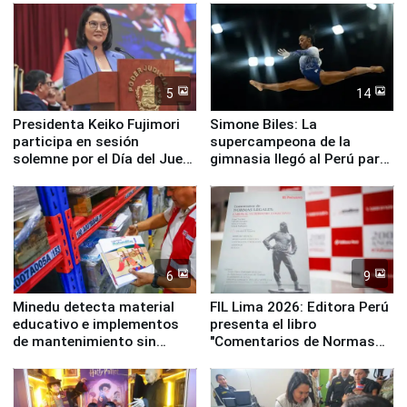
5
14
Presidenta Keiko Fujimori
Simone Biles: La
participa en sesión
supercampeona de la
solemne por el Día del Juez
gimnasia llegó al Perú para
y la Jueza
empezar cuenta regresiva a
Panamericanos Lima 2027
6
9
Minedu detecta material
FIL Lima 2026: Editora Perú
educativo e implementos
presenta el libro
de mantenimiento sin
"Comentarios de Normas
distribuir en almacenes de
Legales: Laboral Vl .
la UGEL 2
Derecho Colectivo"