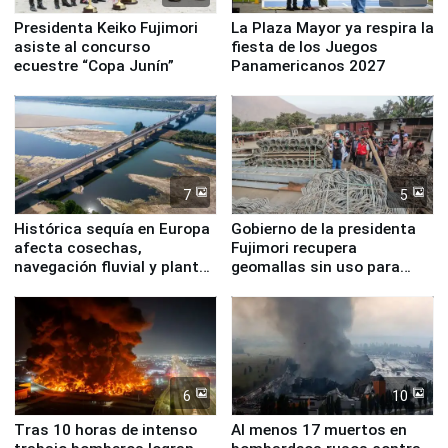
Presidenta Keiko Fujimori
La Plaza Mayor ya respira la
asiste al concurso
fiesta de los Juegos
ecuestre “Copa Junín”
Panamericanos 2027
7
5
Histórica sequía en Europa
Gobierno de la presidenta
afecta cosechas,
Fujimori recupera
navegación fluvial y plantas
geomallas sin uso para
nucleares
proteger Santa Eulalia ante
Fenómeno El Niño
6
10
Tras 10 horas de intenso
Al menos 17 muertos en