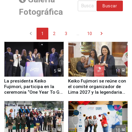
Buscar
Fotográfica
chevron_left
chevron_right
1
2
3
...
10
5
10
La presidenta Keiko
Keiko Fujimori se reúne con
Fujimori, participa en la
el comité organizador de
ceremonia “One Year To Go
Lima 2027 y la legendaria
de Lima 2027”
Simone Biles
11
10