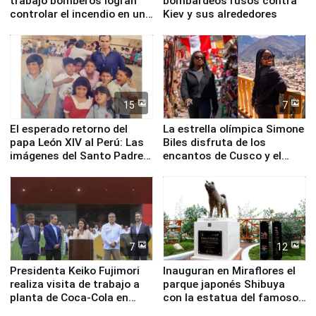
trabajo bomberos logran
bombardeos rusos contra
controlar el incendio en una
Kiev y sus alrededores
planta química de Santiago
de Chile
15
7
El esperado retorno del
La estrella olímpica Simone
papa León XIV al Perú: Las
Biles disfruta de los
imágenes del Santo Padre
encantos de Cusco y el
en su labor pastoral en
Valle Sagrado
nuestro país
7
12
Presidenta Keiko Fujimori
Inauguran en Miraflores el
realiza visita de trabajo a
parque japonés Shibuya
planta de Coca-Cola en
con la estatua del famoso
Pucusana
perro Hachiko