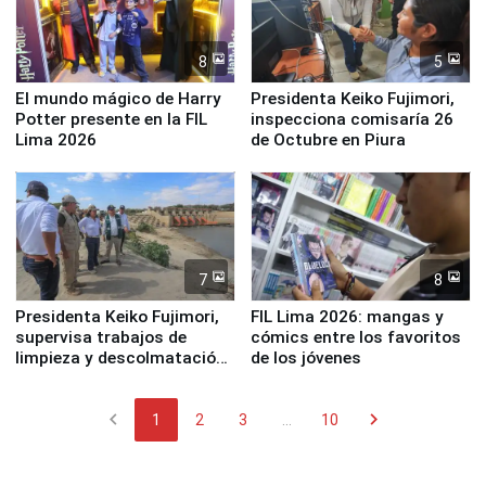
8
5
El mundo mágico de Harry
Presidenta Keiko Fujimori,
Potter presente en la FIL
inspecciona comisaría 26
Lima 2026
de Octubre en Piura
7
8
Presidenta Keiko Fujimori,
FIL Lima 2026: mangas y
supervisa trabajos de
cómics entre los favoritos
limpieza y descolmatación
de los jóvenes
en río Piura
chevron_left
chevron_right
1
2
3
...
10