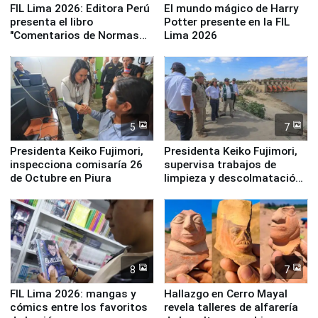
FIL Lima 2026: Editora Perú
El mundo mágico de Harry
presenta el libro
Potter presente en la FIL
"Comentarios de Normas
Lima 2026
Legales: Laboral Vl .
Derecho Colectivo"
5
7
Presidenta Keiko Fujimori,
Presidenta Keiko Fujimori,
inspecciona comisaría 26
supervisa trabajos de
de Octubre en Piura
limpieza y descolmatación
en río Piura
8
7
FIL Lima 2026: mangas y
Hallazgo en Cerro Mayal
cómics entre los favoritos
revela talleres de alfarería