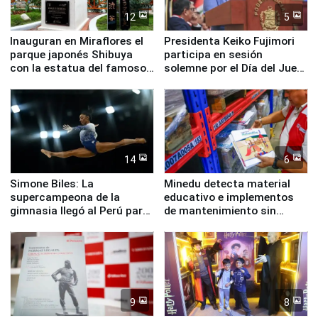
12
5
Inauguran en Miraflores el
Presidenta Keiko Fujimori
parque japonés Shibuya
participa en sesión
con la estatua del famoso
solemne por el Día del Juez
perro Hachiko
y la Jueza
14
6
Simone Biles: La
Minedu detecta material
supercampeona de la
educativo e implementos
gimnasia llegó al Perú para
de mantenimiento sin
empezar cuenta regresiva a
distribuir en almacenes de
Panamericanos Lima 2027
la UGEL 2
9
8