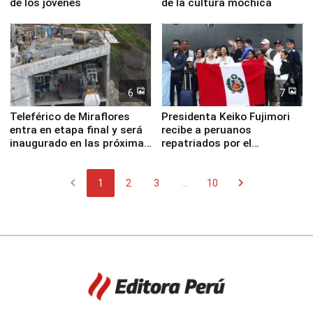
de los jóvenes
de la cultura mochica
6
7
Teleférico de Miraflores
Presidenta Keiko Fujimori
entra en etapa final y será
recibe a peruanos
inaugurado en las próximas
repatriados por el
semanas
terremoto en Venezuela
chevron_left
chevron_right
1
2
3
...
10