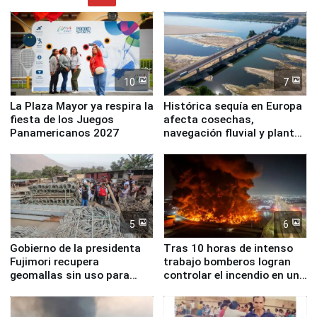
10
7
La Plaza Mayor ya respira la
Histórica sequía en Europa
fiesta de los Juegos
afecta cosechas,
Panamericanos 2027
navegación fluvial y plantas
nucleares
5
6
Gobierno de la presidenta
Tras 10 horas de intenso
Fujimori recupera
trabajo bomberos logran
geomallas sin uso para
controlar el incendio en una
proteger Santa Eulalia ante
planta química de Santiago
Fenómeno El Niño
de Chile