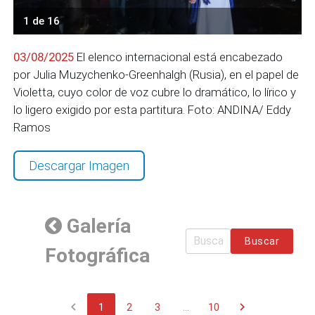
1 de 16
03/08/2025
El elenco internacional está encabezado
por Julia Muzychenko-Greenhalgh (Rusia), en el papel de
Violetta, cuyo color de voz cubre lo dramático, lo lírico y
lo ligero exigido por esta partitura. Foto: ANDINA/ Eddy
Ramos
Descargar Imagen
Galería
Buscar
Fotográfica
chevron_left
chevron_right
1
2
3
...
10