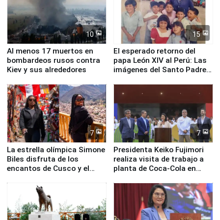
10
15
Al menos 17 muertos en
El esperado retorno del
bombardeos rusos contra
papa León XIV al Perú: Las
Kiev y sus alrededores
imágenes del Santo Padre
en su labor pastoral en
nuestro país
7
7
La estrella olímpica Simone
Presidenta Keiko Fujimori
Biles disfruta de los
realiza visita de trabajo a
encantos de Cusco y el
planta de Coca-Cola en
Valle Sagrado
Pucusana