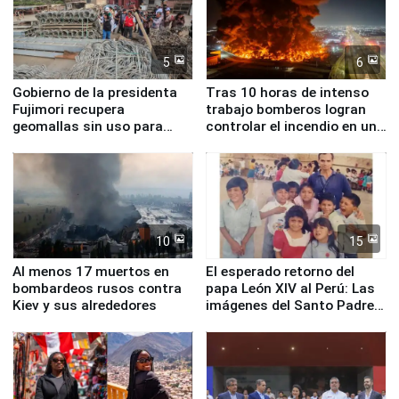
5
6
Gobierno de la presidenta
Tras 10 horas de intenso
Fujimori recupera
trabajo bomberos logran
geomallas sin uso para
controlar el incendio en una
proteger Santa Eulalia ante
planta química de Santiago
Fenómeno El Niño
de Chile
10
15
Al menos 17 muertos en
El esperado retorno del
bombardeos rusos contra
papa León XIV al Perú: Las
Kiev y sus alrededores
imágenes del Santo Padre
en su labor pastoral en
nuestro país