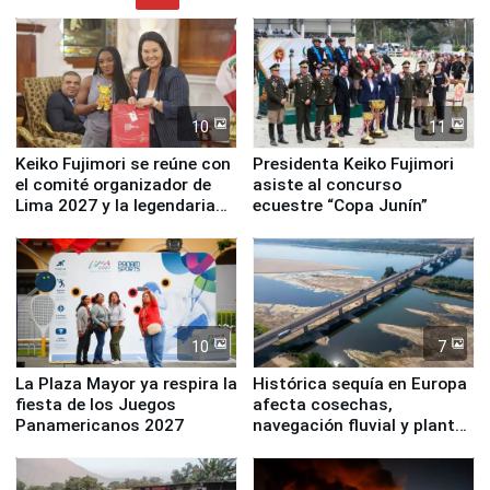
10
11
Keiko Fujimori se reúne con
Presidenta Keiko Fujimori
el comité organizador de
asiste al concurso
Lima 2027 y la legendaria
ecuestre “Copa Junín”
Simone Biles
10
7
La Plaza Mayor ya respira la
Histórica sequía en Europa
fiesta de los Juegos
afecta cosechas,
Panamericanos 2027
navegación fluvial y plantas
nucleares