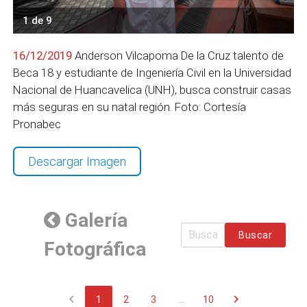
1 de 9
16/12/2019
Anderson Vilcapoma De la Cruz talento de
Beca 18 y estudiante de Ingeniería Civil en la Universidad
Nacional de Huancavelica (UNH), busca construir casas
más seguras en su natal región. Foto: Cortesía
Pronabec
Descargar Imagen
Galería
Buscar
Fotográfica
chevron_left
chevron_right
1
2
3
...
10