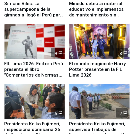
Simone Biles: La
Minedu detecta material
supercampeona de la
educativo e implementos
gimnasia llegó al Perú para
de mantenimiento sin
empezar cuenta regresiva a
distribuir en almacenes de
Panamericanos Lima 2027
la UGEL 2
9
8
FIL Lima 2026: Editora Perú
El mundo mágico de Harry
presenta el libro
Potter presente en la FIL
"Comentarios de Normas
Lima 2026
Legales: Laboral Vl .
Derecho Colectivo"
5
7
Presidenta Keiko Fujimori,
Presidenta Keiko Fujimori,
inspecciona comisaría 26
supervisa trabajos de