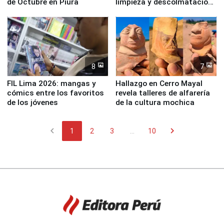
de Octubre en Piura
limpieza y descolmatación
en río Piura
8
7
FIL Lima 2026: mangas y
Hallazgo en Cerro Mayal
cómics entre los favoritos
revela talleres de alfarería
de los jóvenes
de la cultura mochica
chevron_left
chevron_right
1
2
3
...
10