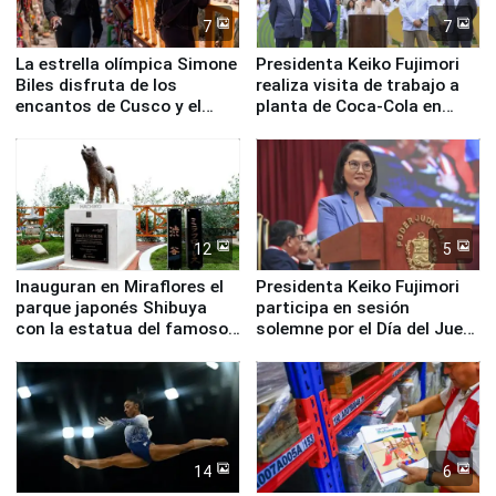
7
7
La estrella olímpica Simone
Presidenta Keiko Fujimori
Biles disfruta de los
realiza visita de trabajo a
encantos de Cusco y el
planta de Coca-Cola en
Valle Sagrado
Pucusana
12
5
Inauguran en Miraflores el
Presidenta Keiko Fujimori
parque japonés Shibuya
participa en sesión
con la estatua del famoso
solemne por el Día del Juez
perro Hachiko
y la Jueza
14
6