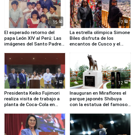
15
7
El esperado retorno del
La estrella olímpica Simone
papa León XIV al Perú: Las
Biles disfruta de los
imágenes del Santo Padre
encantos de Cusco y el
en su labor pastoral en
Valle Sagrado
nuestro país
7
12
Presidenta Keiko Fujimori
Inauguran en Miraflores el
realiza visita de trabajo a
parque japonés Shibuya
planta de Coca-Cola en
con la estatua del famoso
Pucusana
perro Hachiko