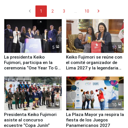
chevron_left
chevron_right
1
2
3
...
10
5
10
La presidenta Keiko
Keiko Fujimori se reúne con
Fujimori, participa en la
el comité organizador de
ceremonia “One Year To Go
Lima 2027 y la legendaria
de Lima 2027”
Simone Biles
11
10
Presidenta Keiko Fujimori
La Plaza Mayor ya respira la
asiste al concurso
fiesta de los Juegos
ecuestre “Copa Junín”
Panamericanos 2027