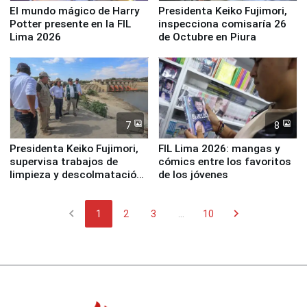
El mundo mágico de Harry
Presidenta Keiko Fujimori,
Potter presente en la FIL
inspecciona comisaría 26
Lima 2026
de Octubre en Piura
7
8
Presidenta Keiko Fujimori,
FIL Lima 2026: mangas y
supervisa trabajos de
cómics entre los favoritos
limpieza y descolmatación
de los jóvenes
en río Piura
chevron_left
chevron_right
1
2
3
...
10