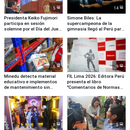
5
14
Presidenta Keiko Fujimori
Simone Biles: La
participa en sesión
supercampeona de la
solemne por el Día del Juez
gimnasia llegó al Perú para
y la Jueza
empezar cuenta regresiva a
Panamericanos Lima 2027
6
9
Minedu detecta material
FIL Lima 2026: Editora Perú
educativo e implementos
presenta el libro
de mantenimiento sin
"Comentarios de Normas
distribuir en almacenes de
Legales: Laboral Vl .
la UGEL 2
Derecho Colectivo"
8
5