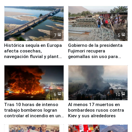
7
5
Histórica sequía en Europa
Gobierno de la presidenta
afecta cosechas,
Fujimori recupera
navegación fluvial y plantas
geomallas sin uso para
nucleares
proteger Santa Eulalia ante
Fenómeno El Niño
6
10
Tras 10 horas de intenso
Al menos 17 muertos en
trabajo bomberos logran
bombardeos rusos contra
controlar el incendio en una
Kiev y sus alrededores
planta química de Santiago
de Chile