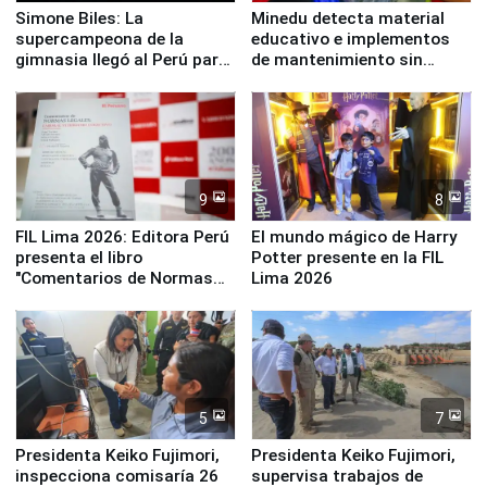
Simone Biles: La
Minedu detecta material
supercampeona de la
educativo e implementos
gimnasia llegó al Perú para
de mantenimiento sin
empezar cuenta regresiva a
distribuir en almacenes de
Panamericanos Lima 2027
la UGEL 2
9
8
FIL Lima 2026: Editora Perú
El mundo mágico de Harry
presenta el libro
Potter presente en la FIL
"Comentarios de Normas
Lima 2026
Legales: Laboral Vl .
Derecho Colectivo"
5
7
Presidenta Keiko Fujimori,
Presidenta Keiko Fujimori,
inspecciona comisaría 26
supervisa trabajos de