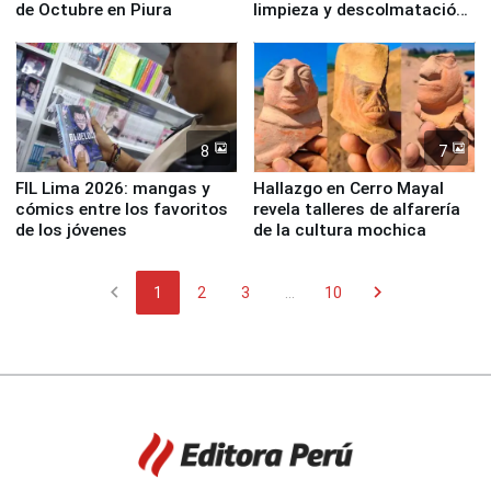
de Octubre en Piura
limpieza y descolmatación
en río Piura
8
7
FIL Lima 2026: mangas y
Hallazgo en Cerro Mayal
cómics entre los favoritos
revela talleres de alfarería
de los jóvenes
de la cultura mochica
chevron_left
chevron_right
1
2
3
...
10