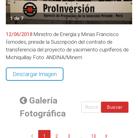
1 de 7
12/06/2018
Ministro de Energía y Minas Francisco
Ísmodes, preside la Suscripción del contrato de
transferencia del proyecto de yacimiento cupríferos de
Michiquillay. Foto: ANDINA/Minem
Descargar Imagen
Galería
Buscar
Fotográfica
chevron_left
chevron_right
1
2
3
...
10