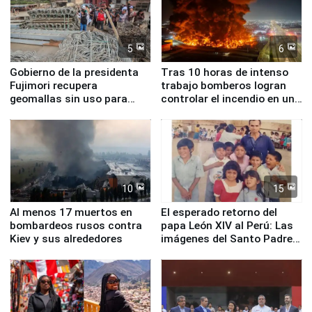
5
6
Gobierno de la presidenta
Tras 10 horas de intenso
Fujimori recupera
trabajo bomberos logran
geomallas sin uso para
controlar el incendio en una
proteger Santa Eulalia ante
planta química de Santiago
Fenómeno El Niño
de Chile
10
15
Al menos 17 muertos en
El esperado retorno del
bombardeos rusos contra
papa León XIV al Perú: Las
Kiev y sus alrededores
imágenes del Santo Padre
en su labor pastoral en
nuestro país