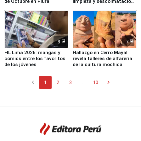
de Octubre en Piura
limpieza y descolmatación
en río Piura
8
7
FIL Lima 2026: mangas y
Hallazgo en Cerro Mayal
cómics entre los favoritos
revela talleres de alfarería
de los jóvenes
de la cultura mochica
chevron_left
chevron_right
1
2
3
...
10