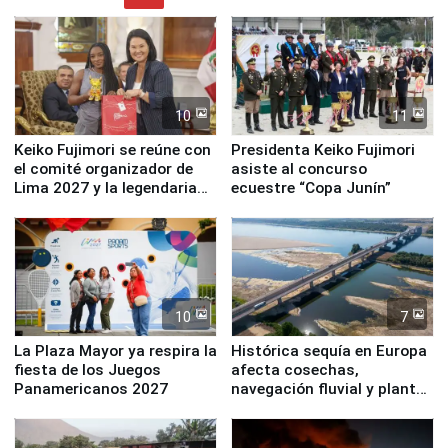
10
11
Keiko Fujimori se reúne con
Presidenta Keiko Fujimori
el comité organizador de
asiste al concurso
Lima 2027 y la legendaria
ecuestre “Copa Junín”
Simone Biles
10
7
La Plaza Mayor ya respira la
Histórica sequía en Europa
fiesta de los Juegos
afecta cosechas,
Panamericanos 2027
navegación fluvial y plantas
nucleares