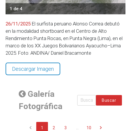
1 de 4
26/11/2025
El surfista peruano Alonso Correa debutó
en la modalidad shortboard en el Centro de Alto
Rendimiento Punta Rocas, en Punta Negra (Lima), en el
marco de los XX Juegos Bolivarianos Ayacucho–Lima
2025. Foto: ANDINA/ Daniel Bracamonte
Descargar Imagen
Galería
Buscar
Fotográfica
chevron_left
chevron_right
1
2
3
...
10