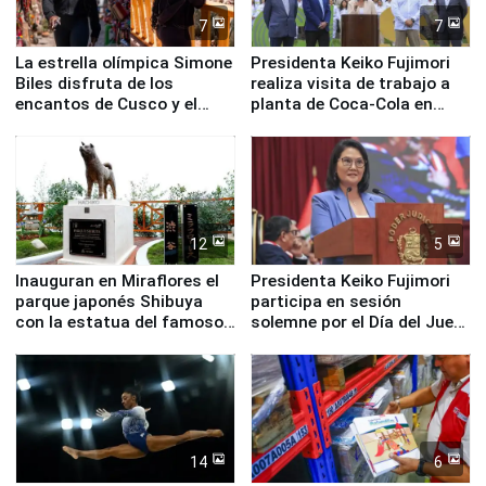
7
7
La estrella olímpica Simone
Presidenta Keiko Fujimori
Biles disfruta de los
realiza visita de trabajo a
encantos de Cusco y el
planta de Coca-Cola en
Valle Sagrado
Pucusana
12
5
Inauguran en Miraflores el
Presidenta Keiko Fujimori
parque japonés Shibuya
participa en sesión
con la estatua del famoso
solemne por el Día del Juez
perro Hachiko
y la Jueza
14
6