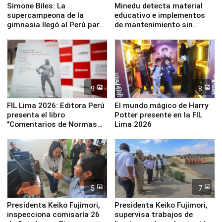
Simone Biles: La
Minedu detecta material
supercampeona de la
educativo e implementos
gimnasia llegó al Perú para
de mantenimiento sin
empezar cuenta regresiva a
distribuir en almacenes de
Panamericanos Lima 2027
la UGEL 2
9
8
FIL Lima 2026: Editora Perú
El mundo mágico de Harry
presenta el libro
Potter presente en la FIL
"Comentarios de Normas
Lima 2026
Legales: Laboral Vl .
Derecho Colectivo"
5
7
Presidenta Keiko Fujimori,
Presidenta Keiko Fujimori,
inspecciona comisaría 26
supervisa trabajos de