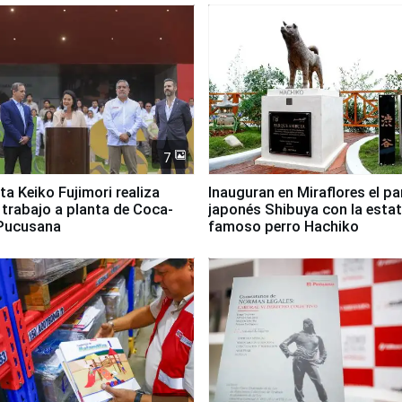
7
ta Keiko Fujimori realiza
Inauguran en Miraflores el p
e trabajo a planta de Coca-
japonés Shibuya con la estat
 Pucusana
famoso perro Hachiko