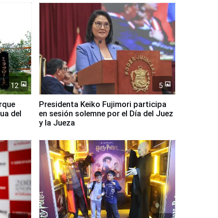
12
5
arque
Presidenta Keiko Fujimori participa
ua del
en sesión solemne por el Día del Juez
y la Jueza