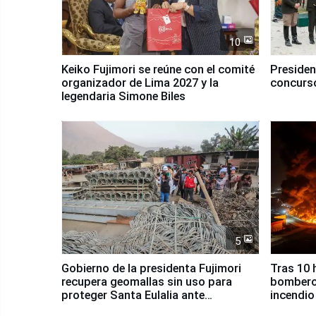
10
Keiko Fujimori se reúne con el comité
Presiden
organizador de Lima 2027 y la
concurso
legendaria Simone Biles
5
Gobierno de la presidenta Fujimori
Tras 10 
recupera geomallas sin uso para
bomberos
proteger Santa Eulalia ante
incendio
Fenómeno El Niño
Santiago