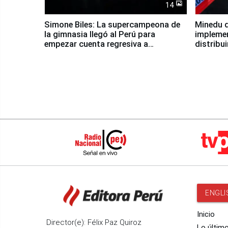
14
Simone Biles: La supercampeona de
Minedu d
la gimnasia llegó al Perú para
impleme
empezar cuenta regresiva a
distribu
Panamericanos Lima 2027
ENGLI
Inicio
Director(e): Félix Paz Quiroz
Lo últim