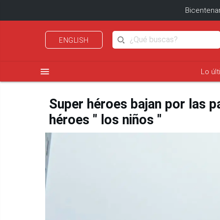
Bicentenar
ENGLISH
menu
Lo úl
Super héroes bajan por las p
héroes " los niños "