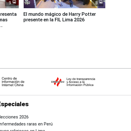
9
8
presenta
El mundo mágico de Harry Potter
rmas
presente en la FIL Lima 2026
Especiales
lecciones 2026
nfermedades raras en Perú
oyas religiosas en Lima