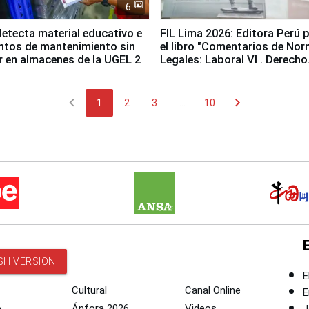
6
etecta material educativo e
FIL Lima 2026: Editora Perú 
ntos de mantenimiento sin
el libro "Comentarios de No
ir en almacenes de la UGEL 2
Legales: Laboral Vl . Derecho
Colectivo"
chevron_left
chevron_right
1
2
3
...
10
SH VERSION
E
Cultural
Canal Online
E
o
Ánfora 2026
Videos
J