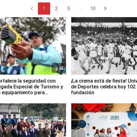
chevron_left
chevron_right
1
2
3
...
10
8
ortalece la seguridad con
¡La crema está de fiesta! Univ
igada Especial de Turismo y
de Deportes celebra hoy 102
 equipamiento para
fundación
go