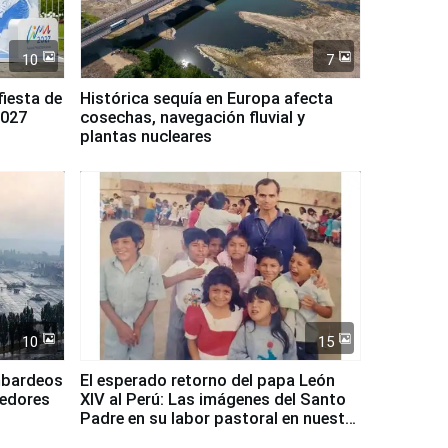
10
7
fiesta de
Histórica sequía en Europa afecta
2027
cosechas, navegación fluvial y
plantas nucleares
10
15
mbardeos
El esperado retorno del papa León
dedores
XIV al Perú: Las imágenes del Santo
Padre en su labor pastoral en nuestro
país