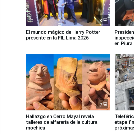
8
El mundo mágico de Harry Potter
Presidenta Keiko Fu
presente en la FIL Lima 2026
inspecci
en Piura
7
Hallazgo en Cerro Mayal revela
Teleféri
talleres de alfarería de la cultura
etapa fi
mochica
próxima