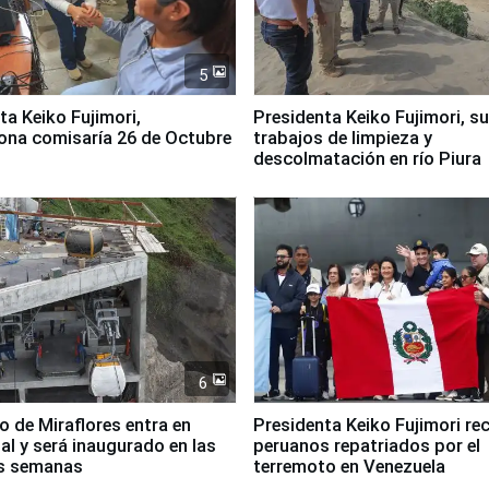
5
jimori,
Presidenta Keiko Fujimori, s
ona comisaría 26 de Octubre
trabajos de limpieza y
descolmatación en río Piura
6
co de Miraflores entra en
Presidenta Keiko Fujimori rec
nal y será inaugurado en las
peruanos repatriados por el
s semanas
terremoto en Venezuela