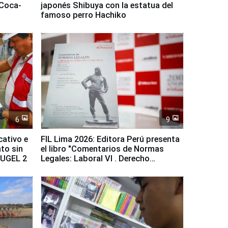
 Coca-
japonés Shibuya con la estatua del
famoso perro Hachiko
6
9
cativo e
FIL Lima 2026: Editora Perú presenta
to sin
el libro "Comentarios de Normas
a UGEL 2
Legales: Laboral Vl . Derecho
Colectivo"