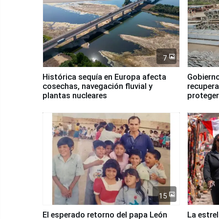
7
Histórica sequía en Europa afecta
Gobierno
cosechas, navegación fluvial y
recupera
plantas nucleares
proteger
Fenómen
15
El esperado retorno del papa León
La estre