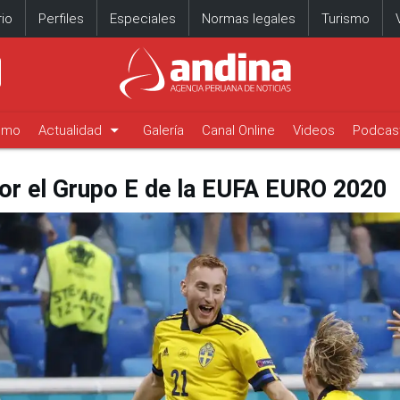
io
Perfiles
Especiales
Normas legales
Turismo
arrow_drop_down
timo
Actualidad
Galería
Canal Online
Videos
Podcas
por el Grupo E de la EUFA EURO 2020