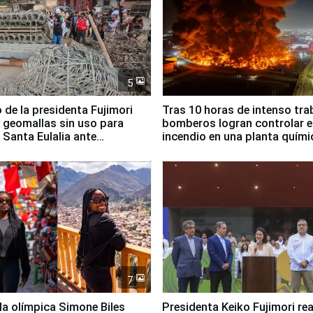
5
 de la presidenta Fujimori
Tras 10 horas de intenso tra
 geomallas sin uso para
bomberos logran controlar e
 Santa Eulalia ante
incendio en una planta quími
o El Niño
Santiago de Chile
7
lla olímpica Simone Biles
Presidenta Keiko Fujimori rea