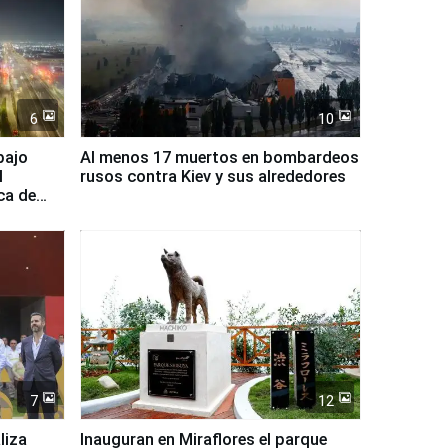
6
10
bajo
Al menos 17 muertos en bombardeos
l
rusos contra Kiev y sus alrededores
ca de
7
12
liza
Inauguran en Miraflores el parque