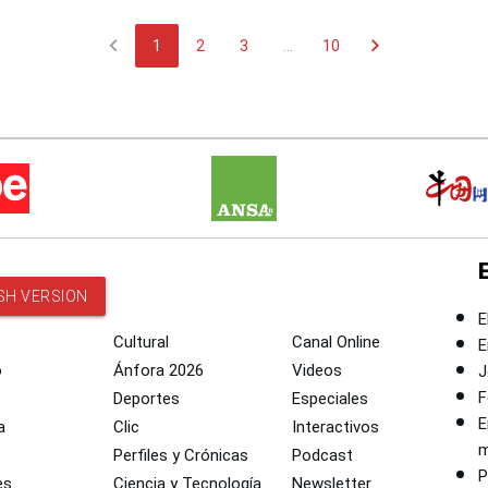
chevron_left
chevron_right
1
2
3
...
10
SH VERSION
E
Cultural
Canal Online
E
o
Ánfora 2026
Videos
J
F
Deportes
Especiales
E
a
Clic
Interactivos
m
Perfiles y Crónicas
Podcast
P
es
Ciencia y Tecnología
Newsletter