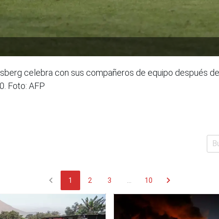
rsberg celebra con sus compañeros de equipo después de 
0. Foto: AFP
chevron_left
chevron_right
1
2
3
...
10