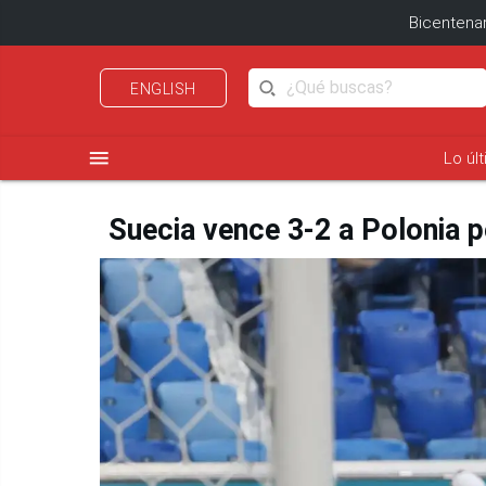
Bicentenar
ENGLISH
menu
Lo úl
Suecia vence 3-2 a Polonia 