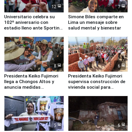
12
7
Universitario celebra su
Simone Biles comparte en
102º aniversario con
Lima un mensaje sobre
estadio lleno ante Sporting
salud mental y bienestar
Cristal
8
6
Presidenta Keiko Fujimori
Presidenta Keiko Fujimori
llega a Chongos Altos y
supervisa construcción de
anuncia medidas
vivienda social para
inmediatas en vivienda,
familias afectadas por
educación, salud y empleo
sismo en Junín
5
6