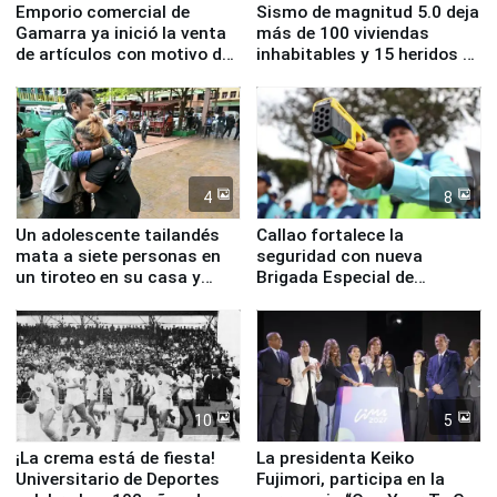
Emporio comercial de
Sismo de magnitud 5.0 deja
Gamarra ya inició la venta
más de 100 viviendas
de artículos con motivo de
inhabitables y 15 heridos en
la visita del papa León XIV
Junín
4
8
Un adolescente tailandés
Callao fortalece la
mata a siete personas en
seguridad con nueva
un tiroteo en su casa y
Brigada Especial de
escuela
Turismo y moderno
equipamiento para
Serenazgo
10
5
¡La crema está de fiesta!
La presidenta Keiko
Universitario de Deportes
Fujimori, participa en la