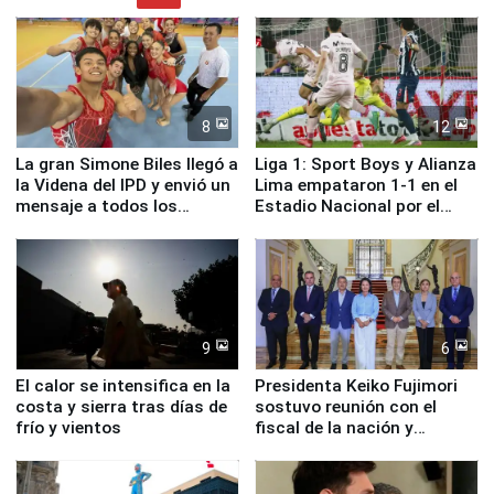
8
12
La gran Simone Biles llegó a
Liga 1: Sport Boys y Alianza
la Videna del IPD y envió un
Lima empataron 1-1 en el
mensaje a todos los
Estadio Nacional por el
deportistas del Perú
Torneo Clausura
9
6
El calor se intensifica en la
Presidenta Keiko Fujimori
costa y sierra tras días de
sostuvo reunión con el
frío y vientos
fiscal de la nación y
ministros de Estado