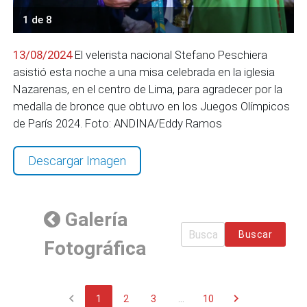
1 de 8
13/08/2024
El velerista nacional Stefano Peschiera
asistió esta noche a una misa celebrada en la iglesia
Nazarenas, en el centro de Lima, para agradecer por la
medalla de bronce que obtuvo en los Juegos Olímpicos
de París 2024. Foto: ANDINA/Eddy Ramos
Descargar Imagen
Galería
Buscar
Fotográfica
chevron_left
chevron_right
1
2
3
...
10