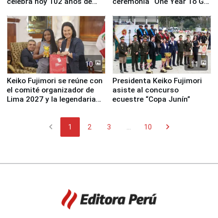
celebra hoy 102 años de
ceremonia “One Year To Go
fundación
de Lima 2027”
10
11
Keiko Fujimori se reúne con
Presidenta Keiko Fujimori
el comité organizador de
asiste al concurso
Lima 2027 y la legendaria
ecuestre “Copa Junín”
Simone Biles
chevron_left
chevron_right
1
2
3
...
10