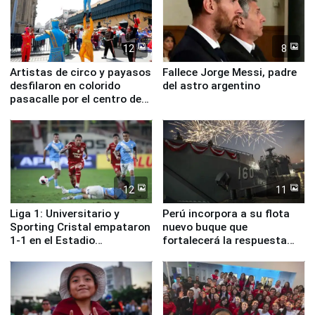
12
8
Artistas de circo y payasos
Fallece Jorge Messi, padre
desfilaron en colorido
del astro argentino
pasacalle por el centro de
Lima
12
11
Liga 1: Universitario y
Perú incorpora a su flota
Sporting Cristal empataron
nuevo buque que
1-1 en el Estadio
fortalecerá la respuesta
Monumental
ante el fenómeno El Niño