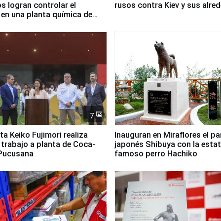
 logran controlar el
rusos contra Kiev y sus alre
 en una planta química de
 de Chile
7
ta Keiko Fujimori realiza
Inauguran en Miraflores el p
e trabajo a planta de Coca-
japonés Shibuya con la estat
 Pucusana
famoso perro Hachiko