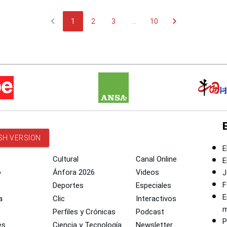
chevron_left
chevron_right
1
2
3
...
10
SH VERSION
E
Cultural
Canal Online
E
o
Ánfora 2026
Videos
J
F
Deportes
Especiales
E
a
Clic
Interactivos
m
Perfiles y Crónicas
Podcast
P
es
Ciencia y Tecnología
Newsletter