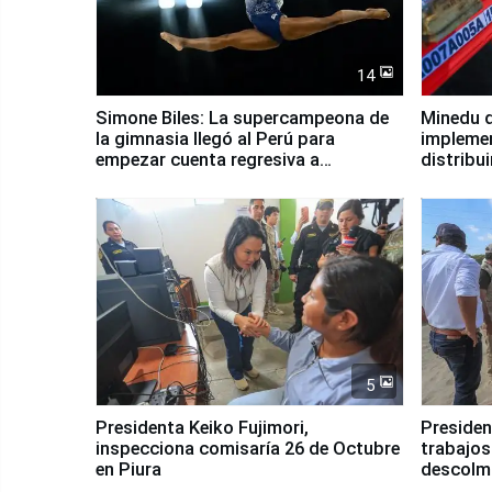
14
Simone Biles: La supercampeona de
Minedu d
la gimnasia llegó al Perú para
impleme
empezar cuenta regresiva a
distribu
Panamericanos Lima 2027
5
Presidenta Keiko Fujimori,
Presiden
inspecciona comisaría 26 de Octubre
trabajos
en Piura
descolma