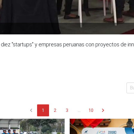
iez "startups" y empresas peruanas con proyectos de innov
chevron_left
chevron_right
1
2
3
...
10