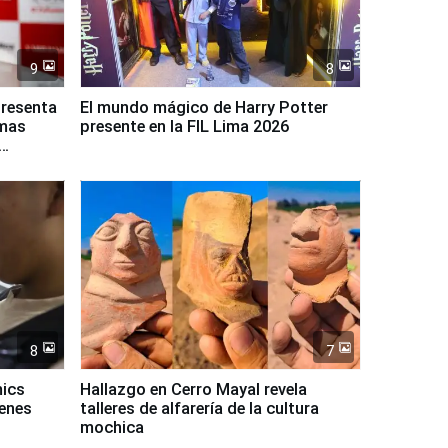
9
8
presenta
El mundo mágico de Harry Potter
rmas
presente en la FIL Lima 2026
8
7
mics
Hallazgo en Cerro Mayal revela
venes
talleres de alfarería de la cultura
mochica