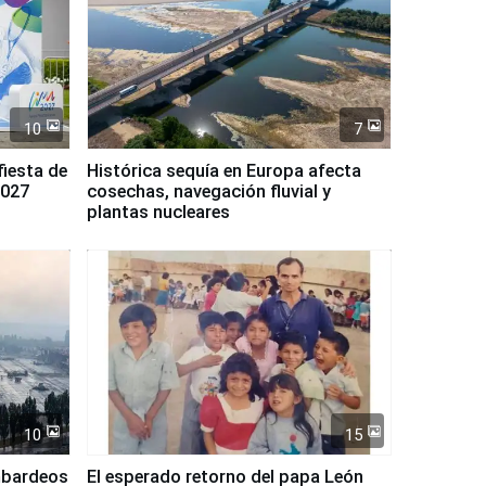
10
7
fiesta de
Histórica sequía en Europa afecta
2027
cosechas, navegación fluvial y
plantas nucleares
10
15
mbardeos
El esperado retorno del papa León