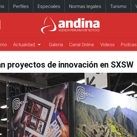
io
Perfiles
Especiales
Normas legales
Turismo
arrow_drop_down
timo
Actualidad
Galería
Canal Online
Videos
Podcas
an proyectos de innovación en SXSW