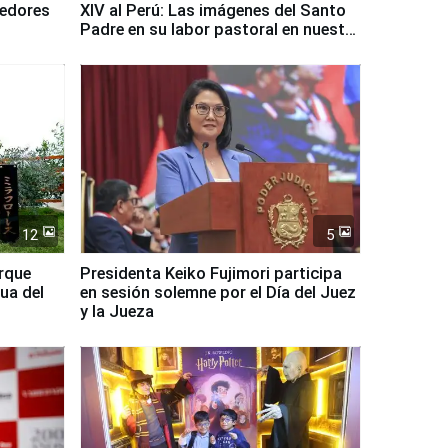
dedores
XIV al Perú: Las imágenes del Santo
Padre en su labor pastoral en nuestro
país
12
5
arque
Presidenta Keiko Fujimori participa
ua del
en sesión solemne por el Día del Juez
y la Jueza