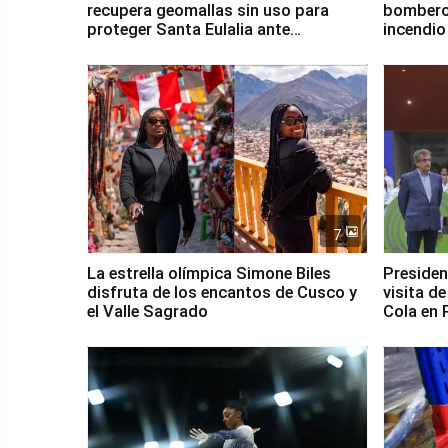
recupera geomallas sin uso para
bomberos
proteger Santa Eulalia ante
incendio
Fenómeno El Niño
Santiago
7
La estrella olímpica Simone Biles
Presiden
disfruta de los encantos de Cusco y
visita d
el Valle Sagrado
Cola en