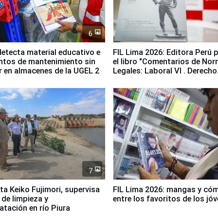
6
etecta material educativo e
FIL Lima 2026: Editora Perú 
ntos de mantenimiento sin
el libro "Comentarios de No
ir en almacenes de la UGEL 2
Legales: Laboral Vl . Derecho
Colectivo"
7
ta Keiko Fujimori, supervisa
FIL Lima 2026: mangas y có
 de limpieza y
entre los favoritos de los jó
tación en río Piura