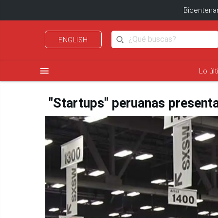
Bicentenar
ENGLISH
menu
Lo úl
"Startups" peruanas present