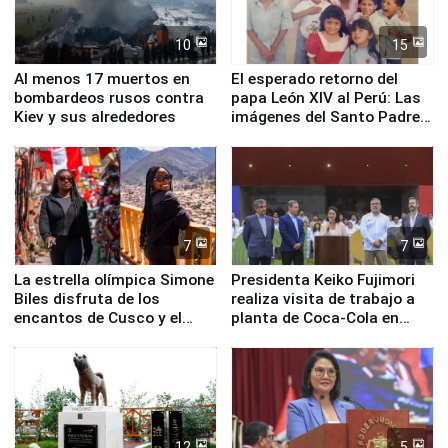
10
15
Al menos 17 muertos en
El esperado retorno del
bombardeos rusos contra
papa León XIV al Perú: Las
Kiev y sus alrededores
imágenes del Santo Padre
en su labor pastoral en
nuestro país
7
7
La estrella olímpica Simone
Presidenta Keiko Fujimori
Biles disfruta de los
realiza visita de trabajo a
encantos de Cusco y el
planta de Coca-Cola en
Valle Sagrado
Pucusana
12
5