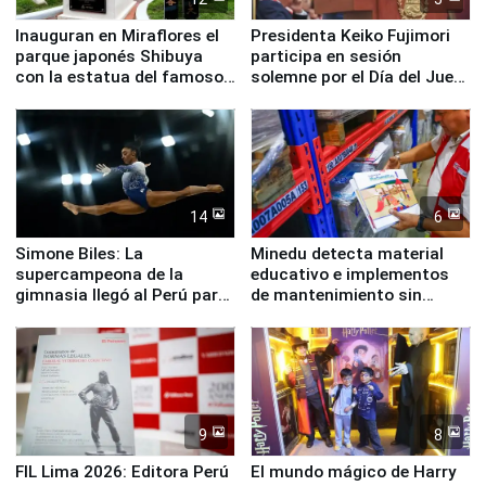
Inauguran en Miraflores el
Presidenta Keiko Fujimori
parque japonés Shibuya
participa en sesión
con la estatua del famoso
solemne por el Día del Juez
perro Hachiko
y la Jueza
14
6
Simone Biles: La
Minedu detecta material
supercampeona de la
educativo e implementos
gimnasia llegó al Perú para
de mantenimiento sin
empezar cuenta regresiva a
distribuir en almacenes de
Panamericanos Lima 2027
la UGEL 2
9
8
FIL Lima 2026: Editora Perú
El mundo mágico de Harry