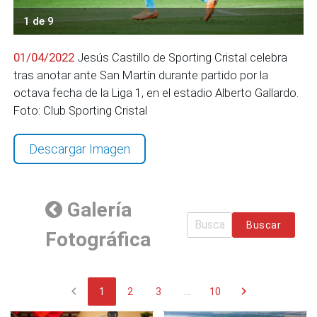
1 de 9
01/04/2022
Jesús Castillo de Sporting Cristal celebra
tras anotar ante San Martín durante partido por la
octava fecha de la Liga 1, en el estadio Alberto Gallardo.
Foto: Club Sporting Cristal
Descargar Imagen
Galería
Buscar
Fotográfica
chevron_left
chevron_right
1
2
3
...
10