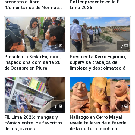
presenta el libro
Potter presente en la FIL
"Comentarios de Normas
Lima 2026
Legales: Laboral Vl .
Derecho Colectivo"
5
7
Presidenta Keiko Fujimori,
Presidenta Keiko Fujimori,
inspecciona comisaría 26
supervisa trabajos de
de Octubre en Piura
limpieza y descolmatación
en río Piura
8
7
FIL Lima 2026: mangas y
Hallazgo en Cerro Mayal
cómics entre los favoritos
revela talleres de alfarería
de los jóvenes
de la cultura mochica