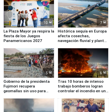
10
7
La Plaza Mayor ya respira la
Histórica sequía en Europa
fiesta de los Juegos
afecta cosechas,
Panamericanos 2027
navegación fluvial y plantas
nucleares
5
6
Gobierno de la presidenta
Tras 10 horas de intenso
Fujimori recupera
trabajo bomberos logran
geomallas sin uso para
controlar el incendio en una
proteger Santa Eulalia ante
planta química de Santiago
Fenómeno El Niño
de Chile