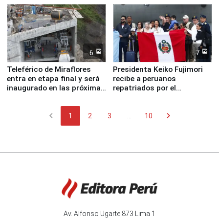
6
7
Teleférico de Miraflores
Presidenta Keiko Fujimori
entra en etapa final y será
recibe a peruanos
inaugurado en las próximas
repatriados por el
semanas
terremoto en Venezuela
chevron_left
chevron_right
1
2
3
...
10
Av. Alfonso Ugarte 873 Lima 1