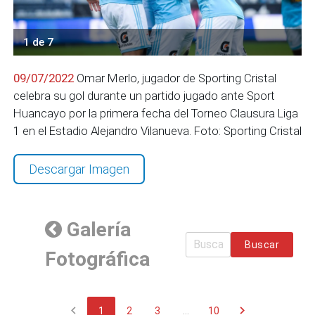
1 de 7
09/07/2022
Omar Merlo, jugador de Sporting Cristal
celebra su gol durante un partido jugado ante Sport
Huancayo por la primera fecha del Torneo Clausura Liga
1 en el Estadio Alejandro Vilanueva. Foto: Sporting Cristal
Descargar Imagen
Galería
Buscar
Fotográfica
chevron_left
chevron_right
1
2
3
...
10