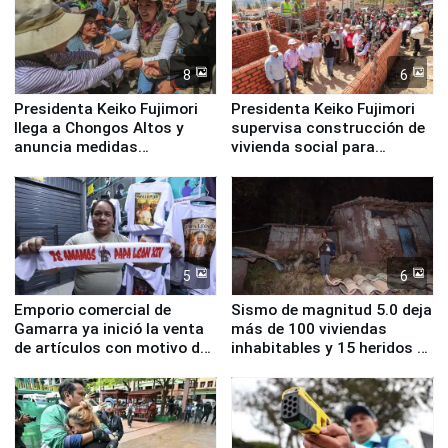
8
6
Presidenta Keiko Fujimori
Presidenta Keiko Fujimori
llega a Chongos Altos y
supervisa construcción de
anuncia medidas
vivienda social para
inmediatas en vivienda,
familias afectadas por
educación, salud y empleo
sismo en Junín
5
6
Emporio comercial de
Sismo de magnitud 5.0 deja
Gamarra ya inició la venta
más de 100 viviendas
de artículos con motivo de
inhabitables y 15 heridos en
la visita del papa León XIV
Junín