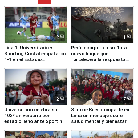
12
11
Liga 1: Universitario y
Perú incorpora a su flota
Sporting Cristal empataron
nuevo buque que
1-1 en el Estadio
fortalecerá la respuesta
Monumental
ante el fenómeno El Niño
12
7
Universitario celebra su
Simone Biles comparte en
102º aniversario con
Lima un mensaje sobre
estadio lleno ante Sporting
salud mental y bienestar
Cristal