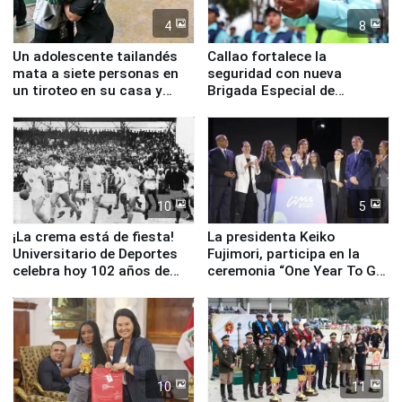
4
8
Un adolescente tailandés
Callao fortalece la
mata a siete personas en
seguridad con nueva
un tiroteo en su casa y
Brigada Especial de
escuela
Turismo y moderno
equipamiento para
Serenazgo
10
5
¡La crema está de fiesta!
La presidenta Keiko
Universitario de Deportes
Fujimori, participa en la
celebra hoy 102 años de
ceremonia “One Year To Go
fundación
de Lima 2027”
10
11