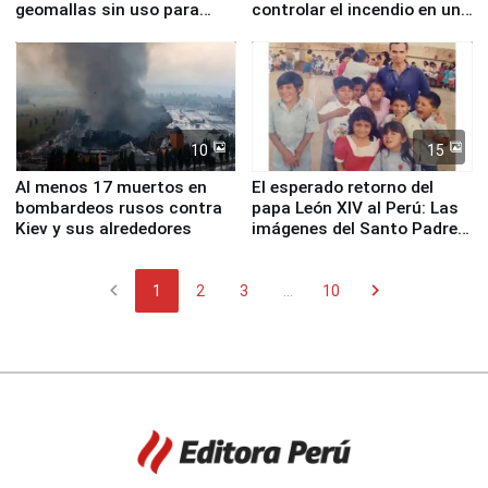
geomallas sin uso para
controlar el incendio en una
proteger Santa Eulalia ante
planta química de Santiago
Fenómeno El Niño
de Chile
10
15
Al menos 17 muertos en
El esperado retorno del
bombardeos rusos contra
papa León XIV al Perú: Las
Kiev y sus alrededores
imágenes del Santo Padre
en su labor pastoral en
nuestro país
chevron_left
chevron_right
1
2
3
...
10