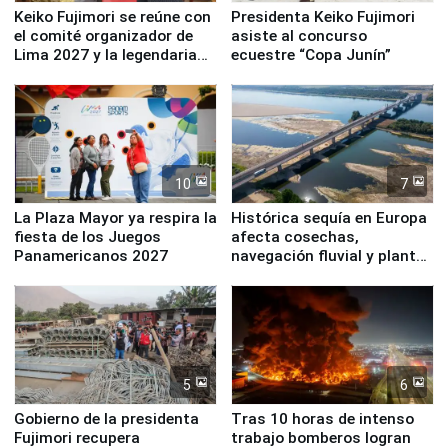
Keiko Fujimori se reúne con
Presidenta Keiko Fujimori
el comité organizador de
asiste al concurso
Lima 2027 y la legendaria
ecuestre “Copa Junín”
Simone Biles
10
7
La Plaza Mayor ya respira la
Histórica sequía en Europa
fiesta de los Juegos
afecta cosechas,
Panamericanos 2027
navegación fluvial y plantas
nucleares
5
6
Gobierno de la presidenta
Tras 10 horas de intenso
Fujimori recupera
trabajo bomberos logran