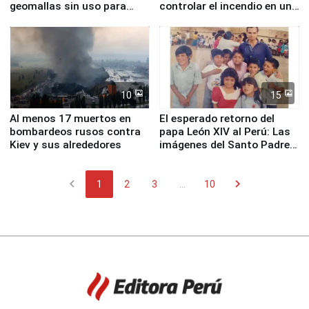
geomallas sin uso para
controlar el incendio en una
proteger Santa Eulalia ante
planta química de Santiago
Fenómeno El Niño
de Chile
10
15
Al menos 17 muertos en
El esperado retorno del
bombardeos rusos contra
papa León XIV al Perú: Las
Kiev y sus alrededores
imágenes del Santo Padre
en su labor pastoral en
nuestro país
chevron_left
chevron_right
1
2
3
...
10