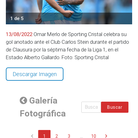
1 de 5
13/08/2022
Omar Merlo de Sporting Cristal celebra su
gol anotado ante el Club Carlos Stein durante el partido
de Clausura por la séptima fecha de la Liga 1, en el
Estadio Alberto Gallardo. Foto: Sporting Cristal
Descargar Imagen
Galería
Buscar
Fotográfica
chevron_left
chevron_right
1
2
3
...
10