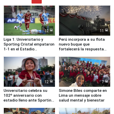
12
11
Liga 1: Universitario y
Perú incorpora a su flota
Sporting Cristal empataron
nuevo buque que
1-1 en el Estadio
fortalecerá la respuesta
Monumental
ante el fenómeno El Niño
12
7
Universitario celebra su
Simone Biles comparte en
102º aniversario con
Lima un mensaje sobre
estadio lleno ante Sporting
salud mental y bienestar
Cristal