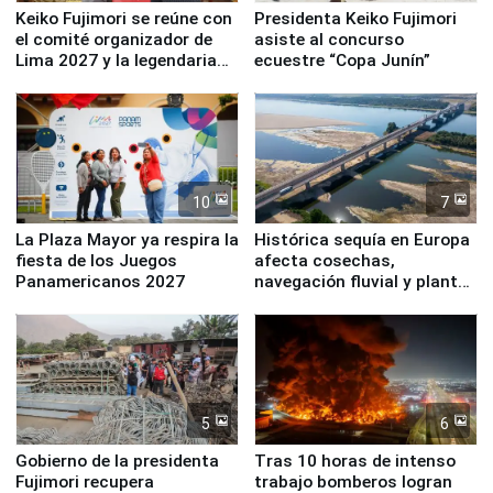
Keiko Fujimori se reúne con
Presidenta Keiko Fujimori
el comité organizador de
asiste al concurso
Lima 2027 y la legendaria
ecuestre “Copa Junín”
Simone Biles
10
7
La Plaza Mayor ya respira la
Histórica sequía en Europa
fiesta de los Juegos
afecta cosechas,
Panamericanos 2027
navegación fluvial y plantas
nucleares
5
6
Gobierno de la presidenta
Tras 10 horas de intenso
Fujimori recupera
trabajo bomberos logran