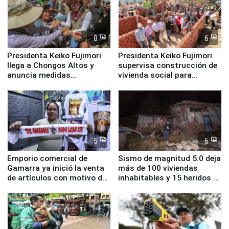
8
6
Presidenta Keiko Fujimori
Presidenta Keiko Fujimori
llega a Chongos Altos y
supervisa construcción de
anuncia medidas
vivienda social para
inmediatas en vivienda,
familias afectadas por
educación, salud y empleo
sismo en Junín
5
6
Emporio comercial de
Sismo de magnitud 5.0 deja
Gamarra ya inició la venta
más de 100 viviendas
de artículos con motivo de
inhabitables y 15 heridos en
la visita del papa León XIV
Junín