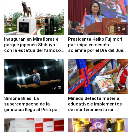
12
5
Inauguran en Miraflores el
Presidenta Keiko Fujimori
parque japonés Shibuya
participa en sesión
con la estatua del famoso
solemne por el Día del Juez
perro Hachiko
y la Jueza
14
6
Simone Biles: La
Minedu detecta material
supercampeona de la
educativo e implementos
gimnasia llegó al Perú para
de mantenimiento sin
empezar cuenta regresiva a
distribuir en almacenes de
Panamericanos Lima 2027
la UGEL 2