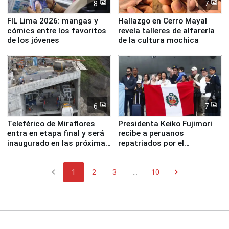
8
7
FIL Lima 2026: mangas y
Hallazgo en Cerro Mayal
cómics entre los favoritos
revela talleres de alfarería
de los jóvenes
de la cultura mochica
6
7
Teleférico de Miraflores
Presidenta Keiko Fujimori
entra en etapa final y será
recibe a peruanos
inaugurado en las próximas
repatriados por el
semanas
terremoto en Venezuela
chevron_left
chevron_right
1
2
3
...
10