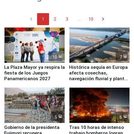
chevron_left
chevron_right
1
2
3
...
10
10
7
La Plaza Mayor ya respira la
Histórica sequía en Europa
fiesta de los Juegos
afecta cosechas,
Panamericanos 2027
navegación fluvial y plantas
nucleares
5
6
Gobierno de la presidenta
Tras 10 horas de intenso
Fujimori recupera
trabajo bomberos logran