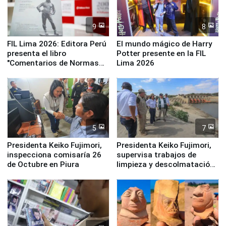
9
8
FIL Lima 2026: Editora Perú
El mundo mágico de Harry
presenta el libro
Potter presente en la FIL
"Comentarios de Normas
Lima 2026
Legales: Laboral Vl .
Derecho Colectivo"
5
7
Presidenta Keiko Fujimori,
Presidenta Keiko Fujimori,
inspecciona comisaría 26
supervisa trabajos de
de Octubre en Piura
limpieza y descolmatación
en río Piura