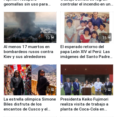
geomallas sin uso para
controlar el incendio en una
proteger Santa Eulalia ante
planta química de Santiago
Fenómeno El Niño
de Chile
10
15
Al menos 17 muertos en
El esperado retorno del
bombardeos rusos contra
papa León XIV al Perú: Las
Kiev y sus alrededores
imágenes del Santo Padre
en su labor pastoral en
nuestro país
7
7
La estrella olímpica Simone
Presidenta Keiko Fujimori
Biles disfruta de los
realiza visita de trabajo a
encantos de Cusco y el
planta de Coca-Cola en
Valle Sagrado
Pucusana