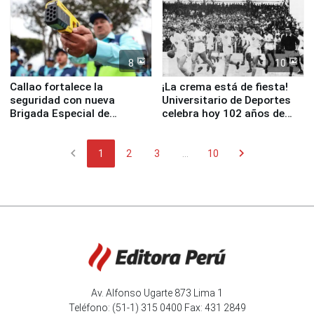
8
10
Callao fortalece la
¡La crema está de fiesta!
seguridad con nueva
Universitario de Deportes
Brigada Especial de
celebra hoy 102 años de
Turismo y moderno
fundación
equipamiento para
chevron_left
chevron_right
Serenazgo
1
2
3
...
10
Av. Alfonso Ugarte 873 Lima 1
Teléfono: (51-1) 315 0400 Fax: 431 2849