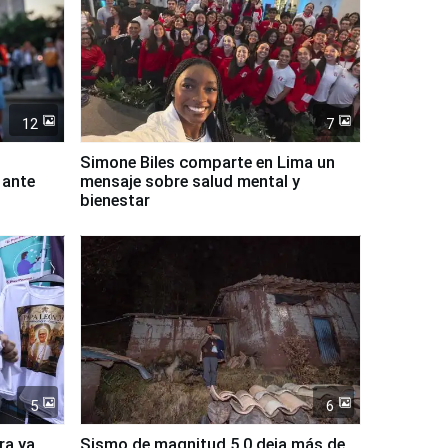
12
7
Simone Biles comparte en Lima un
 ante
mensaje sobre salud mental y
bienestar
5
6
ra ya
Sismo de magnitud 5.0 deja más de