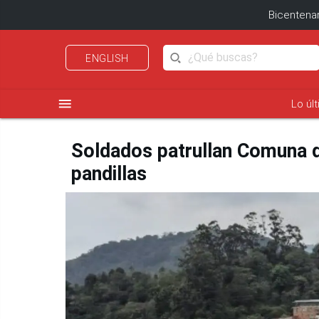
Bicentenar
ENGLISH
menu
Lo úl
Soldados patrullan Comuna de
pandillas