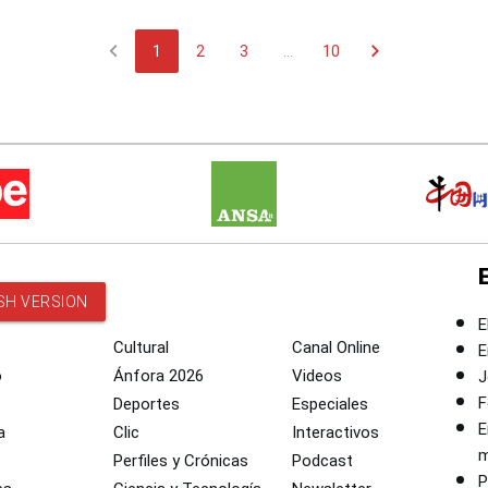
 de Chile
chevron_left
chevron_right
1
2
3
...
10
SH VERSION
E
Cultural
Canal Online
E
o
Ánfora 2026
Videos
J
F
Deportes
Especiales
E
a
Clic
Interactivos
m
Perfiles y Crónicas
Podcast
P