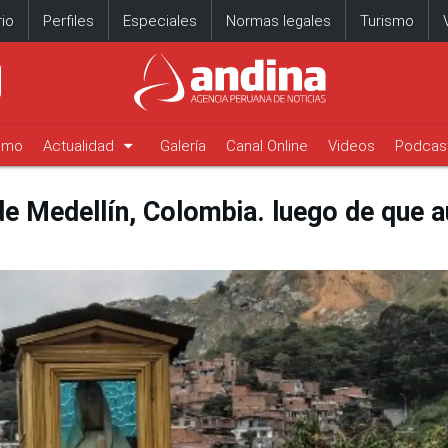
io
Perfiles
Especiales
Normas legales
Turismo
arrow_drop_down
timo
Actualidad
Galería
Canal Online
Videos
Podcas
 Medellín, Colombia. luego de que au