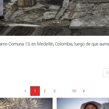
rrio Comuna 13, en Medellín, Colombia, luego de que aumen
chevron_left
chevron_right
1
2
3
...
10