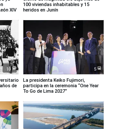
on
100 viviendas inhabitables y 15
León XIV
heridos en Junín
10
5
ersitario
La presidenta Keiko Fujimori,
 años de
participa en la ceremonia “One Year
To Go de Lima 2027”