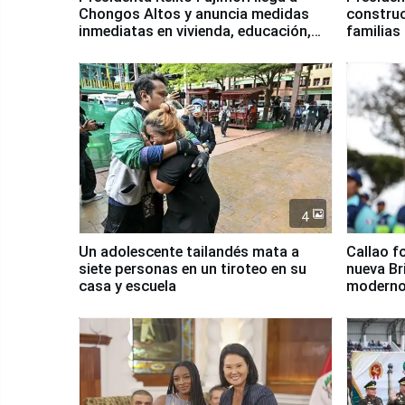
Chongos Altos y anuncia medidas
construc
inmediatas en vivienda, educación,
familias
salud y empleo
Junín
4
Un adolescente tailandés mata a
Callao f
siete personas en un tiroteo en su
nueva Br
casa y escuela
moderno
Serenaz