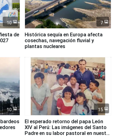
10
7
fiesta de
Histórica sequía en Europa afecta
2027
cosechas, navegación fluvial y
plantas nucleares
10
15
mbardeos
El esperado retorno del papa León
dedores
XIV al Perú: Las imágenes del Santo
Padre en su labor pastoral en nuestro