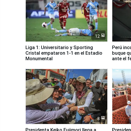
12
Liga 1: Universitario y Sporting
Perú inc
Cristal empataron 1-1 en el Estadio
buque qu
Monumental
ante el 
8
Presidenta Keiko Fujimori llega a
Presiden