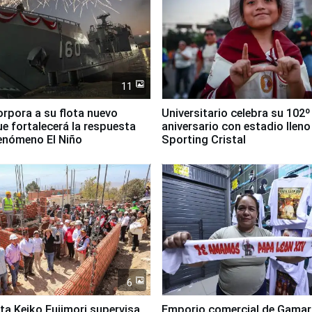
11
orpora a su flota nuevo
Universitario celebra su 102º
e fortalecerá la respuesta
aniversario con estadio lleno
fenómeno El Niño
Sporting Cristal
6
ta Keiko Fujimori supervisa
Emporio comercial de Gamar