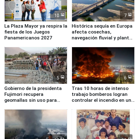
10
7
La Plaza Mayor ya respira la
Histórica sequía en Europa
fiesta de los Juegos
afecta cosechas,
Panamericanos 2027
navegación fluvial y plantas
nucleares
5
6
Gobierno de la presidenta
Tras 10 horas de intenso
Fujimori recupera
trabajo bomberos logran
geomallas sin uso para
controlar el incendio en una
proteger Santa Eulalia ante
planta química de Santiago
Fenómeno El Niño
de Chile