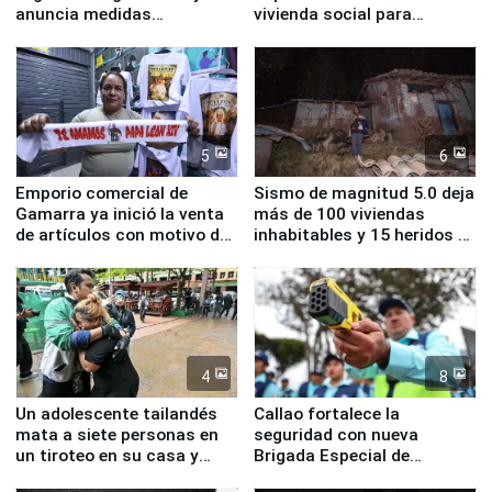
anuncia medidas
vivienda social para
inmediatas en vivienda,
familias afectadas por
educación, salud y empleo
sismo en Junín
5
6
Emporio comercial de
Sismo de magnitud 5.0 deja
Gamarra ya inició la venta
más de 100 viviendas
de artículos con motivo de
inhabitables y 15 heridos en
la visita del papa León XIV
Junín
4
8
Un adolescente tailandés
Callao fortalece la
mata a siete personas en
seguridad con nueva
un tiroteo en su casa y
Brigada Especial de
escuela
Turismo y moderno