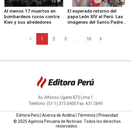
10
15
Al menos 17 muertos en
El esperado retorno del
bombardeos rusos contra
papa León XIV al Perú: Las
Kiev y sus alrededores
imágenes del Santo Padre
en su labor pastoral en
nuestro país
chevron_left
chevron_right
1
2
3
...
10
Av. Alfonso Ugarte 873 Lima 1
Teléfono: (51-1) 315 0400 Fax: 431 2849
Editora Perú
|
Acerca de Andina
|
Términos
|
Privacidad
© 2025 Agencia Peruana de Noticias. Todos los derechos
reservados.