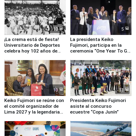
equipamiento para
Serenazgo
10
5
¡La crema está de fiesta!
La presidenta Keiko
Universitario de Deportes
Fujimori, participa en la
celebra hoy 102 años de
ceremonia “One Year To Go
fundación
de Lima 2027”
10
11
Keiko Fujimori se reúne con
Presidenta Keiko Fujimori
el comité organizador de
asiste al concurso
Lima 2027 y la legendaria
ecuestre “Copa Junín”
Simone Biles