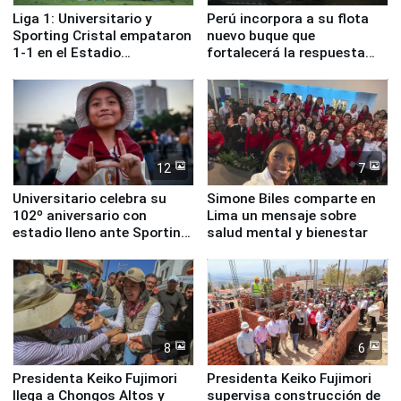
Liga 1: Universitario y
Perú incorpora a su flota
Sporting Cristal empataron
nuevo buque que
1-1 en el Estadio
fortalecerá la respuesta
Monumental
ante el fenómeno El Niño
12
7
Universitario celebra su
Simone Biles comparte en
102º aniversario con
Lima un mensaje sobre
estadio lleno ante Sporting
salud mental y bienestar
Cristal
8
6
Presidenta Keiko Fujimori
Presidenta Keiko Fujimori
llega a Chongos Altos y
supervisa construcción de