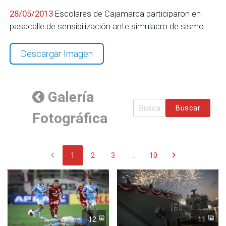
28/05/2013
Escolares de Cajamarca participaron en
pasacalle de sensibilización ante simulacro de sismo.
Descargar Imagen
Galería
Buscar
Fotográfica
chevron_left
chevron_right
1
2
3
...
10
12
11